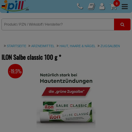
0
E-Rezept
STARTSEITE
ARZNEIMITTEL
HAUT, HAARE & NÄGEL
ZUGSALBEN
ILON Salbe classic
100 g
*
-19,5%
SIE SPAREN