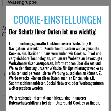
Warengruppe
Andere Dermatika
COOKIE-EINSTELLUNGEN
Andere Kunden haben ebenfalls folgende Produkte
Der Schutz Ihrer Daten ist uns wichtig!
gekauft
Für die ordnungsgemäße Funktion unserer Website (z.B.
-49,5%
Navigation, Warenkorb, Kundenkonto) setzen wir so genannte
Cookies ein. Darüber hinaus verwenden wir Cookies, Pixel und
vergleichbare Technologien, um unsere Website an bevorzugte
Verhaltensweisen anzupassen, Informationen über die Art und
Weise der Nutzung unserer Website für Optimierungszwecke zu
erhalten und personalisierte Werbung ausspielen zu können. Zu
LEUKOSILK 2,5 cmx5 m
NASENSPRAY-ratiopharm
Werbezwecke können diese Daten auch an Dritte, wie z.B.
Erwachsene kons.frei
Suchmaschinenanbieter, Social Networks oder Werbeagenturen
1
St
Pflaster
15
ml
Nasenspray
weitergegeben werden.
9,76 €
3,79 €
inkl. MwSt zzgl.
Versand
UVP:
7,50 €
³
Weitergehende Informationen hierzu sind In unserer
inkl. MwSt zzgl.
Versand
Datenschutzerklärung
bei dem Unterpunkt
Cookies
zu finden.
252,67 €
pro 1 l