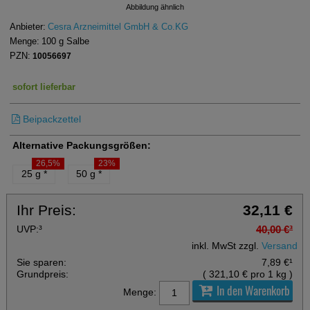
Abbildung ähnlich
Anbieter:
Cesra Arzneimittel GmbH & Co.KG
Menge:
100
g
Salbe
PZN:
10056697
sofort lieferbar
Beipackzettel
Alternative Packungsgrößen:
26,5%
23%
25 g
*
50 g
*
Ihr Preis:
32,11 €
UVP:
³
40,00 €
³
inkl. MwSt zzgl.
Versand
Sie sparen:
7,89 €
¹
Grundpreis:
(
321,10 €
pro 1 kg
)
In den Warenkorb
Menge: