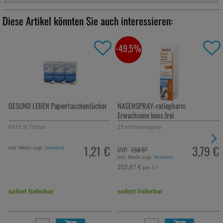
Diese Artikel könnten Sie auch interessieren:
-49,5%
GESUND LEBEN Papiertaschentücher
NASENSPRAY-ratiopharm
Erwachsene kons.frei
6X10
St
Tücher
15
ml
Nasenspray
1,21 €
3,79 €
inkl. MwSt zzgl.
Versand
UVP:
7,50 €
³
inkl. MwSt zzgl.
Versand
252,67 €
pro 1 l
sofort lieferbar
sofort lieferbar