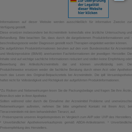
Informationen auf dieser Website werden ausschließlich für informative Zwecke zur
Verfügung gestellt.
Diese ersetzen insbesondere bei Arzneimitteln keinesfalls eine ärztliche Untersuchung und
Behandlung. Bitte beachten Sie, dass durch die dargebotenen Produktinformationen und -
beschreibungstexte weder Diagnosen gestellt noch Therapien eingeleitet werden können.
Die aufgeführten Produktinformationen beruhen auf den vom Bundesinstitut für Arzneimittel
und Medizinprodukte (BfArM) anerkannten Fachinformationen der jeweiligen Hersteller. Die
Inhalte sind auf wichtige sachliche Informationen reduziert und stellen keine Empfehlung oder
Bewerbung des Artikels/Arzneimittels dar und können unvollständig sein. Die
Produkthinweise ersetzen weder die fachliche Beratung durch einen Arzt oder Apotheker
noch das Lesen des Original-Beipackzettels bei Arzneimitteln. Die ipill Versandapotheke
haftet nicht für Vollständigkeit und Richtigkeit der aufgeführten Produktinformationen.
*Zu Risiken und Nebenwirkungen lesen Sie die Packungsbeilage und fragen Sie Ihre Ärztin,
Ihren Arzt oder in Ihrer Apotheke.
Sollten während oder durch die Einnahme der Arzneimittel Probleme und unerwünschte
Nebenwirkungen auftreten, nehmen Sie bitte umgehend Kontakt mit Ihrem Arzt, bei
Tierarzneimitteln mit dem behandelnden Tierarzt, auf.
¹ Preisersparnis unseres Angebotspreises im Vergleich zum AVP oder UVP des Herstellers.
² Unverbindlicher Apothekenverkaufspreis gemäß ABDA-Artikelstamm. ³ Unverbindliche
Preisempfehlung des Herstellers.