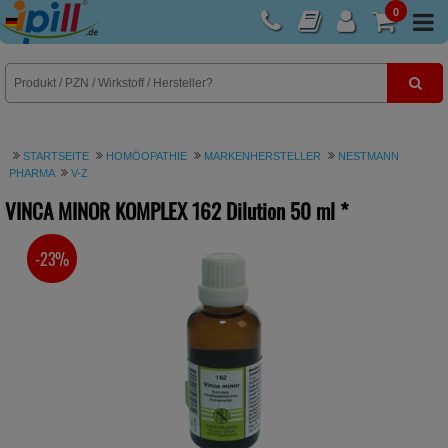
0
E-Rezept
STARTSEITE
HOMÖOPATHIE
MARKENHERSTELLER
NESTMANN
PHARMA
V-Z
VINCA MINOR KOMPLEX 162 Dilution
50 ml
*
-23%
SIE SPAREN