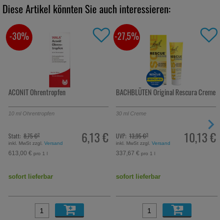
Diese Artikel könnten Sie auch interessieren:
-30%
-27,5%
ACONIT Ohrentropfen
BACHBLÜTEN Original Rescura Creme
10
ml
Ohrentropfen
30
ml
Creme
6,13 €
10,13 €
Statt:
8,75 €
UVP:
13,95 €
²
³
inkl. MwSt zzgl.
Versand
inkl. MwSt zzgl.
Versand
613,00 €
337,67 €
pro 1 l
pro 1 l
sofort lieferbar
sofort lieferbar