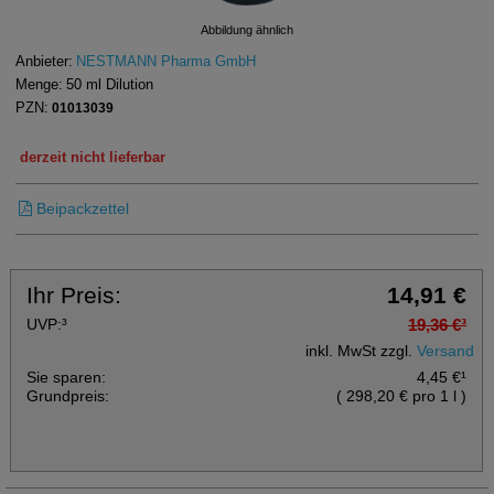
Abbildung ähnlich
Anbieter:
NESTMANN Pharma GmbH
Menge:
50
ml
Dilution
PZN:
01013039
derzeit nicht lieferbar
Beipackzettel
Ihr Preis:
14,91 €
UVP:
³
19,36 €
³
inkl. MwSt zzgl.
Versand
Sie sparen:
4,45 €
¹
Grundpreis:
(
298,20 €
pro 1 l
)