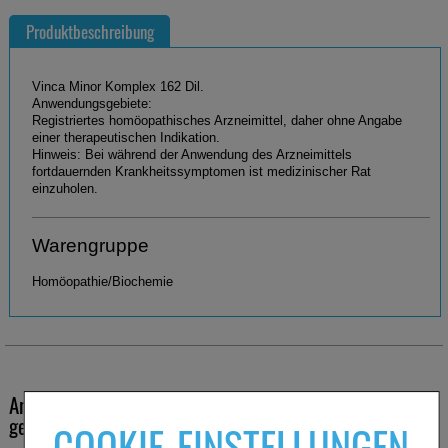
Produktbeschreibung
Vinca Minor Komplex 162 Dil.
Anwendungsgebiete:
Registriertes homöopathisches Arzneimittel, daher ohne Angabe
einer therapeutischen Indikation.
Hinweis: Bei während der Anwendung des Arzneimittels
fortdauernden Krankheitssymptomen ist medizinischer Rat
einzuholen.
Warengruppe
Homöopathie/Biochemie
Andere Kunden haben ebenfalls folgende Produkte
gekauft
COOKIE-EINSTELLUNGEN