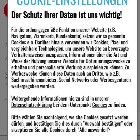
-23%
-23%
Der Schutz Ihrer Daten ist uns wichtig!
Für die ordnungsgemäße Funktion unserer Website (z.B.
Navigation, Warenkorb, Kundenkonto) setzen wir so genannte
Cookies ein. Darüber hinaus verwenden wir Cookies, Pixel und
EQUISETUM KOMPLEX Nr.23 Dilution
URTICA KOMPLEX Nr.146 Dilution
vergleichbare Technologien, um unsere Website an bevorzugte
Verhaltensweisen anzupassen, Informationen über die Art und
Weise der Nutzung unserer Website für Optimierungszwecke zu
50
ml
Dilution
50
ml
Dilution
erhalten und personalisierte Werbung ausspielen zu können. Zu
14,91 €
14,91 €
Werbezwecke können diese Daten auch an Dritte, wie z.B.
UVP:
19,36 €
UVP:
19,36 €
³
³
Suchmaschinenanbieter, Social Networks oder Werbeagenturen
inkl. MwSt zzgl.
Versand
inkl. MwSt zzgl.
Versand
weitergegeben werden.
298,20 €
298,20 €
pro 1 l
pro 1 l
Weitergehende Informationen hierzu sind In unserer
sofort lieferbar
sofort lieferbar
Datenschutzerklärung
bei dem Unterpunkt
Cookies
zu finden.
Bitte wählen Sie nachfolgend, welche Cookies gesetzt werden
dürfen, und bestätigen Sie dies durch "Auswahl bestätigen" oder
akzeptieren Sie alle Cookies durch "Alle auswählen":