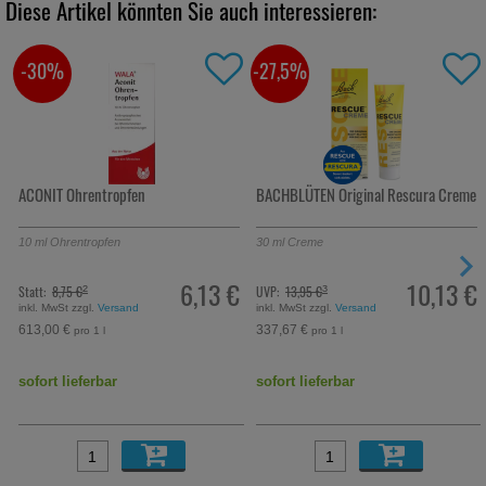
Diese Artikel könnten Sie auch interessieren:
-30%
-27,5%
ACONIT Ohrentropfen
BACHBLÜTEN Original Rescura Creme
10
ml
Ohrentropfen
30
ml
Creme
6,13 €
10,13 €
Statt:
8,75 €
UVP:
13,95 €
²
³
inkl. MwSt zzgl.
Versand
inkl. MwSt zzgl.
Versand
613,00 €
337,67 €
pro 1 l
pro 1 l
sofort lieferbar
sofort lieferbar