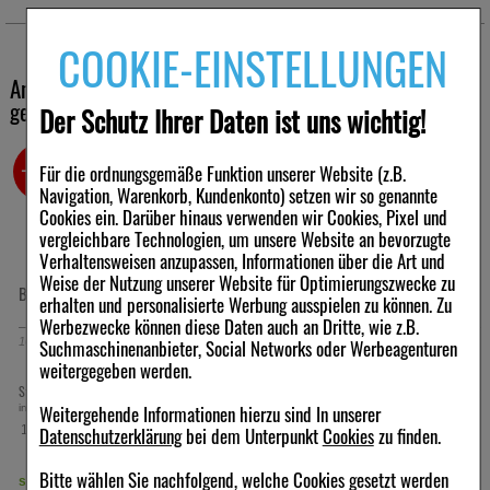
allergische Hautreaktionen, Hautreizungen.
Anwendungshinweise Creme:
COOKIE-EINSTELLUNGEN
Die Creme wird 1- bis 2-mal täglich auf die betroffenen
Hautbereiche dünn aufgetragen.
Andere Kunden haben ebenfalls folgende Produkte
gekauft
Der Schutz Ihrer Daten ist uns wichtig!
Hinweis: Die Cremes enthalten Cetylalkohol, Propylenglykol und
Macrogolglycerolmonostearat.
-42%
-42%
Für die ordnungsgemäße Funktion unserer Website (z.B.
Navigation, Warenkorb, Kundenkonto) setzen wir so genannte
Cookies ein. Darüber hinaus verwenden wir Cookies, Pixel und
Warengruppe
vergleichbare Technologien, um unsere Website an bevorzugte
Verhaltensweisen anzupassen, Informationen über die Art und
Homöopathie/Biochemie
Weise der Nutzung unserer Website für Optimierungszwecke zu
BIOCHEMIE 11 Silicea D 6 Creme
BIOCHEMIE 2 Calcium phosphoricum
erhalten und personalisierte Werbung ausspielen zu können. Zu
D 6 Creme
Werbezwecke können diese Daten auch an Dritte, wie z.B.
Suchmaschinenanbieter, Social Networks oder Werbeagenturen
100
ml
Creme
100
ml
Creme
weitergegeben werden.
10,63 €
10,63 €
Statt:
18,28 €
Statt:
18,28 €
²
²
Weitergehende Informationen hierzu sind In unserer
inkl. MwSt zzgl.
Versand
inkl. MwSt zzgl.
Versand
Datenschutzerklärung
bei dem Unterpunkt
Cookies
zu finden.
106,30 €
106,30 €
pro 1 l
pro 1 l
Bitte wählen Sie nachfolgend, welche Cookies gesetzt werden
sofort lieferbar
sofort lieferbar