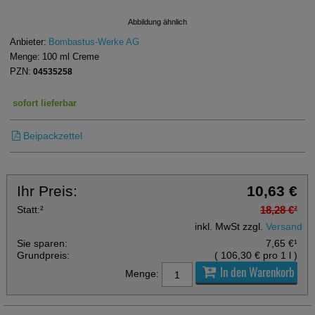
Abbildung ähnlich
Anbieter:
Bombastus-Werke AG
Menge:
100
ml
Creme
PZN:
04535258
sofort lieferbar
Beipackzettel
Ihr Preis:
10,63 €
Statt:
²
18,28 €
²
inkl. MwSt zzgl.
Versand
Sie sparen:
7,65 €
¹
Grundpreis:
(
106,30 €
pro 1 l
)
In den Warenkorb
Menge: