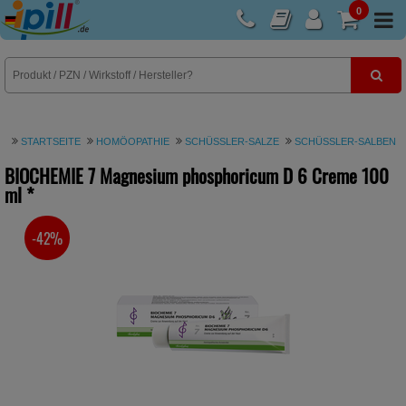
0
E-Rezept
STARTSEITE
HOMÖOPATHIE
SCHÜSSLER-SALZE
SCHÜSSLER-SALBEN
BIOCHEMIE 7 Magnesium phosphoricum D 6 Creme
100
ml
*
-42%
SIE SPAREN