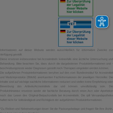
Informationen auf dieser Website werden ausschließlich für informative Zwecke zur
Verfügung gestellt.
Diese ersetzen insbesondere bei Arzneimitteln keinesfalls eine ärztliche Untersuchung und
Behandlung. Bitte beachten Sie, dass durch die dargebotenen Produktinformationen und -
beschreibungstexte weder Diagnosen gestellt noch Therapien eingeleitet werden können.
Die aufgeführten Produktinformationen beruhen auf den vom Bundesinstitut für Arzneimittel
und Medizinprodukte (BfArM) anerkannten Fachinformationen der jeweiligen Hersteller. Die
Inhalte sind auf wichtige sachliche Informationen reduziert und stellen keine Empfehlung oder
Bewerbung des Artikels/Arzneimittels dar und können unvollständig sein. Die
Produkthinweise ersetzen weder die fachliche Beratung durch einen Arzt oder Apotheker
noch das Lesen des Original-Beipackzettels bei Arzneimitteln. Die ipill Versandapotheke
haftet nicht für Vollständigkeit und Richtigkeit der aufgeführten Produktinformationen.
*Zu Risiken und Nebenwirkungen lesen Sie die Packungsbeilage und fragen Sie Ihre Ärztin,