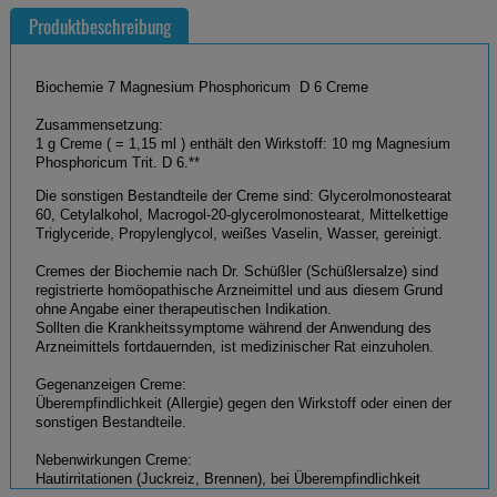
Produktbeschreibung
Biochemie 7 Magnesium Phosphoricum D 6 Creme
Zusammensetzung:
1 g Creme ( = 1,15 ml ) enthält den Wirkstoff: 10 mg Magnesium
Phosphoricum Trit. D 6.**
Die sonstigen Bestandteile der Creme sind: Glycerolmonostearat
60, Cetylalkohol, Macrogol-20-glycerolmonostearat, Mittelkettige
Triglyceride, Propylenglycol, weißes Vaselin, Wasser, gereinigt.
Cremes der Biochemie nach Dr. Schüßler (Schüßlersalze) sind
registrierte homöopathische Arzneimittel und aus diesem Grund
ohne Angabe einer therapeutischen Indikation.
Sollten die Krankheitssymptome während der Anwendung des
Arzneimittels fortdauernden, ist medizinischer Rat einzuholen.
Gegenanzeigen Creme:
Überempfindlichkeit (Allergie) gegen den Wirkstoff oder einen der
sonstigen Bestandteile.
Nebenwirkungen Creme:
Hautirritationen (Juckreiz, Brennen), bei Überempfindlichkeit