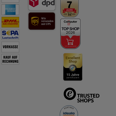
Botenstoffe des Nervensystems (Neurotransmitter) wie Serotonin
und Dopamin beteiligt. Ein Mangel führt daher unter anderem zu
Schlaflosigkeit und Reizbarkeit. Vitamin B12 übernimmt zahlreiche
Aufgaben in diversen Stoffwechselvorgängen. So kann es
beispielsweise die
Wirkung von Melatonin verstärken und so den Schlaf-Wach-
Rhythmus harmonisieren, wodurch die Schlafqualität verbessert
wird, was gerade für chronisch Gestresste zur Regeneration enorm
wichtig ist.
Durch die gleichzeitige Einnahme beider Präparate wird daher die
Stressresilienz gestärkt. Dies ist besonders notwendig, wenn
Stresssituationen über einen längeren Zeitraum bestehen oder
bereits chronischer Stress vorliegt.
Calmvalera Tropfen enthalten pro 10 g:
Wirkstoffe
Cimicifuga D2 0,48 g
Cocculus D4 0,95 g
Cypripedium pubescens D3 0,48 g
Ignatia D6 1,01 g
Lilium tigrinum D4 1,01 g
Passiflora incarnata D3 1,92 g
Platinum metallicum D8 0,52 g
Valeriana D2 0,48 g
Zincum valerianicum D3 0,43 g