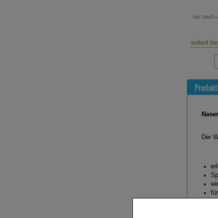
2,29 €
inkl. MwSt 
Statt:
4,97 €
²
inkl. MwSt zzgl.
Versand
229,00 €
pro 1 l
sofort lieferbar
sofort li
Produkt
Nasen
Der W
er
Sp
wi
fü
Pflic
Nasen