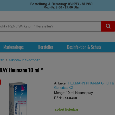
Bestellung & Beratung: 034953 - 811980
Mo. - Fr. 8:00 - 17:00 Uhr
Markenshops
Hersteller
Desinfektion & Schutz
ITE
SAISONALE ANGEBOTE
RAY Heumann
10 ml
*
REN
Anbieter:
HEUMANN PHARMA GmbH & 
Generica KG
Menge:
10
ml
Nasenspray
PZN:
07334460
sofort lieferbar