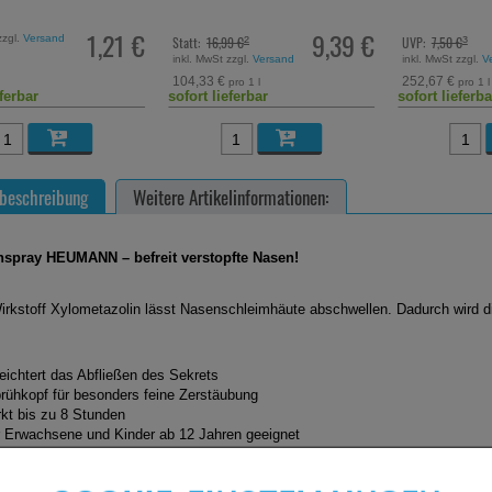
1,21 €
9,39 €
zzgl.
Versand
Statt:
16,99 €
UVP:
7,50 €
²
³
inkl. MwSt zzgl.
Versand
inkl. MwSt zzgl.
V
104,33 €
252,67 €
pro 1 l
pro 1 l
eferbar
sofort lieferbar
sofort lieferba
beschreibung
Weitere Artikelinformationen:
spray HEUMANN – befreit verstopfte Nasen!
irkstoff Xylometazolin lässt Nasenschleimhäute abschwellen. Dadurch wird d
leichtert das Abfließen des Sekrets
rühkopf für besonders feine Zerstäubung
rkt bis zu 8 Stunden
r Erwachsene und Kinder ab 12 Jahren geeignet
htangaben:
spray HEUMANN, Lösung mit 1 mg Xylometazolinhydrochlorid/ml (Wirkstoff: 