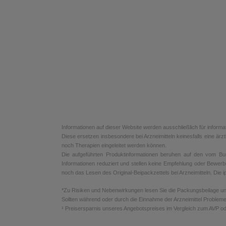
Informationen auf dieser Website werden ausschließlich für informa
Diese ersetzen insbesondere bei Arzneimitteln keinesfalls eine ä
noch Therapien eingeleitet werden können.
Die aufgeführten Produktinformationen beruhen auf den vom Bunde
Informationen reduziert und stellen keine Empfehlung oder Bewerb
noch das Lesen des Original-Beipackzettels bei Arzneimitteln. Die ip
*Zu Risiken und Nebenwirkungen lesen Sie die Packungsbeilage und f
Sollten während oder durch die Einnahme der Arzneimittel Probleme
¹ Preisersparnis unseres Angebotspreises im Vergleich zum AVP od