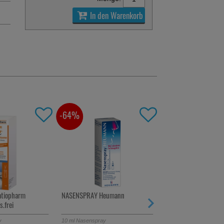
In den Warenkorb
-64%
-15,5%
tiopharm
NASENSPRAY Heumann
ASPECTON Immun Tri
.frei
y
10
ml
Nasenspray
28
St
Trinkampullen
/ 56