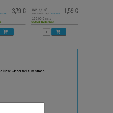
3,79 €
1,59 €
UVP:
4,41 €
UVP:
59,65 €
³
³
ersand
inkl. MwSt zzgl.
Versand
inkl. MwSt zzgl.
Versand
159,00 €
90,04 €
pro 1 l
pro 1 l
r
sofort lieferbar
sofort lieferbar
ie Nase wieder frei zum Atmen.
Xylometazolinhydrochlorid)