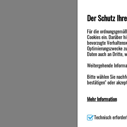
Zur A
anfal
der N
Der Schutz Ihre
11/20
Für die ordnungsgemäße
War
Cookies ein. Darüber h
bevorzugte Verhaltensw
Xylom
Optimierungszwecke zu 
Daten auch an Dritte, 
Weitergehende Informat
Andere Ku
Bitte wählen Sie nachf
bestätigen" oder akzept
-80%
-76,5%
Mehr Information
Technisch Notwendig:
H
(z.B. Navigation, Waren
Technisch erforder