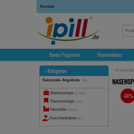
Kontakt
Bonus-Programm
Themenshops
<
Kategorien
STARTSE
NASENSP
Saisonale Angebote
(28)
Markenshops
(17354)
-64%
SIE SPA
Themenshops
(748)
Hersteller
(6322)
Geschenkideen
(92)