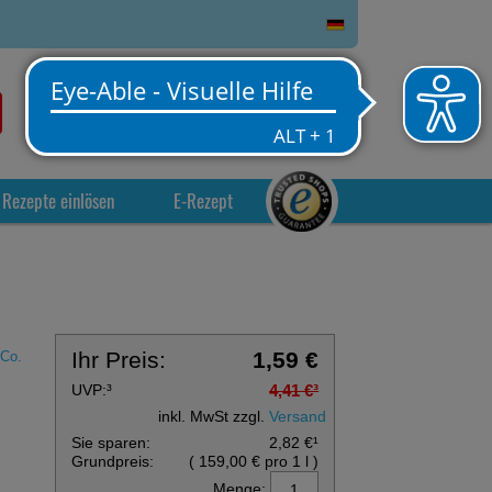
0
Service
Anmelden
Warenkorb
Rezepte einlösen
E-Rezept
Ihr Preis:
1,59 €
Co.
UVP:
³
4,41 €
³
inkl. MwSt zzgl.
Versand
Sie sparen:
2,82 €
¹
Grundpreis:
(
159,00 €
pro 1 l
)
Menge: