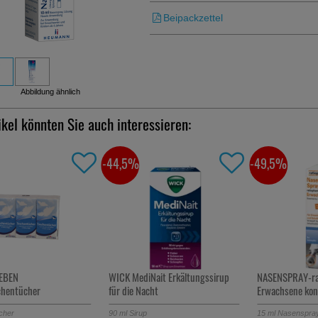
Beipackzettel
Abbildung ähnlich
ikel könnten Sie auch interessieren:
-44,5%
-49,5%
EBEN
WICK MediNait Erkältungssirup
NASENSPRAY-ra
chentücher
für die Nacht
Erwachsene kons
cher
90
ml
Sirup
15
ml
Nasenspra