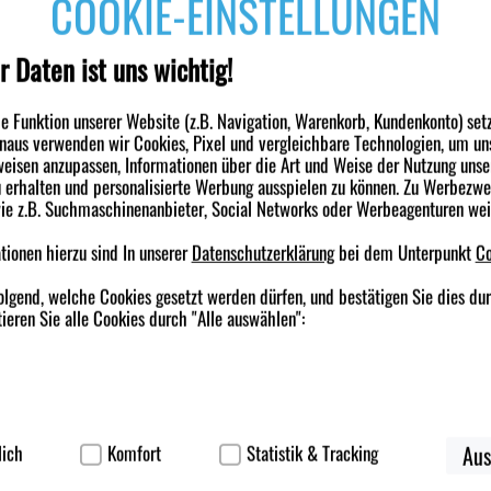
COOKIE-EINSTELLUNGEN
nwendung bei Erwachsenen und Kindern ab 12 Jahren. Anw.: Zur Abschwellun
lsweise auftretendem Fließschnupfen und allergischem Schnupfen. Zur Erleic
asennebenhöhlen sowie bei Katarrh des Tubenmittelohrs in Verbindung mit Sc
r Daten ist uns wichtig!
23
 Funktion unserer Website (z.B. Navigation, Warenkorb, Kundenkonto) set
engruppe
inaus verwenden wir Cookies, Pixel und vergleichbare Technologien, um un
eisen anzupassen, Informationen über die Art und Weise der Nutzung unse
etazolin
erhalten und personalisierte Werbung ausspielen zu können. Zu Werbezw
wie z.B. Suchmaschinenanbieter, Social Networks oder Werbeagenturen we
ionen hierzu sind In unserer
Datenschutzerklärung
bei dem Unterpunkt
Co
nden haben ebenfalls folgende Produkte gekauft
olgend, welche Cookies gesetzt werden dürfen, und bestätigen Sie dies du
ieren Sie alle Cookies durch "Alle auswählen":
-83%
ierbei handelt es sich um Cookies, die für die Grundfunktionen unserer W
korb, Kundenkonto), weshalb auf diese nicht verzichtet werden kann.
lich
Komfort
Statistik & Tracking
Aus