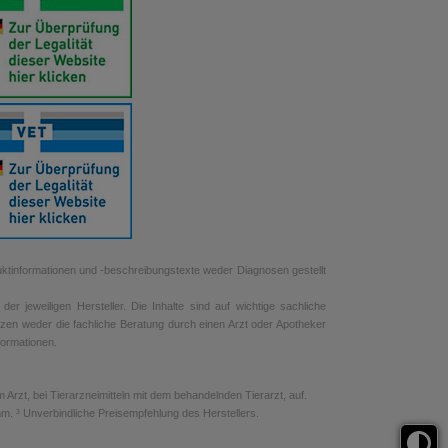
uktinformationen und -beschreibungstexte weder Diagnosen gestellt
r jeweiligen Hersteller. Die Inhalte sind auf wichtige sachliche
tzen weder die fachliche Beratung durch einen Arzt oder Apotheker
nformationen.
rzt, bei Tierarzneimitteln mit dem behandelnden Tierarzt, auf.
. ³ Unverbindliche Preisempfehlung des Herstellers.