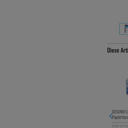
Diese Art
-54%
NASENSPRAY 0,1% O KONS DAH
GESUND L
Lösung
Papiertas
10
ml
Nasenspray
6X10
St
Tü