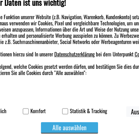
r Daten ist uns wichtig!
etazolin
 Funktion unserer Website (z.B. Navigation, Warenkorb, Kundenkonto) set
inaus verwenden wir Cookies, Pixel und vergleichbare Technologien, um un
eisen anzupassen, Informationen über die Art und Weise der Nutzung unse
erhalten und personalisierte Werbung ausspielen zu können. Zu Werbezw
nden haben ebenfalls folgende Produkte gekauft
wie z.B. Suchmaschinenanbieter, Social Networks oder Werbeagenturen we
ionen hierzu sind In unserer
Datenschutzerklärung
bei dem Unterpunkt
Co
-30,5%
-36,5%
olgend, welche Cookies gesetzt werden dürfen, und bestätigen Sie dies du
ieren Sie alle Cookies durch "Alle auswählen":
ierbei handelt es sich um Cookies, die für die Grundfunktionen unserer W
TAN Heumann bei
SINUPRET extract überzogene
BEPANTHEN Aug
korb, Kundenkonto), weshalb auf diese nicht verzichtet werden kann.
lich
Komfort
Statistik & Tracking
Aus
,5 mg Filmtabl.
Tabletten
Nasensalbe
werden genutzt um das Einkaufserlebnis noch ansprechender zu gestalten,
letten
40
St
Tabletten, überzogen
10
g
Augen- u. N
Alle auswählen
suchers oder unsere Seite an bevorzugte Verhaltensweisen (z.B. Sprachei
ichen es uns auch auf Ihre Bedürfnisse zugeschrittene Inhalte anzuzeigen
€
Statt:
29,99 €
Statt:
8,78 €
³
²
²