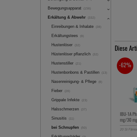
Bewegungsapparat
(156)
Erkältung & Abwehr
(332)
Einreibungen & Inhalate
(38)
Erkältungstees
(9)
Hustenlöser
Diese Art
(32)
Hüstenlöser pflanzlich
(32)
Hustenstiller
-62%
(21)
Hustenbonbons & Pastillen
(13)
Nasenreinigung- & Pflege
(8)
Fieber
(26)
Grippale Infekte
(23)
Halsschmerzen
(37)
IBU-1A Pharma Grippal 200
Hygeniq D
Sinusitis
mg/30 mg Filmtabletten
Handgel T
(11)
bei Schnupfen
(50)
20
St
Filmtabletten
90
ml
Gel
Erkältungsbäder
(2)