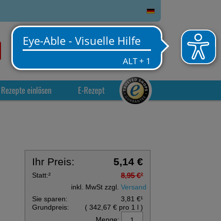
0
Service
Anmelden
Warenkorb
Rezepte einlösen
E-Rezept
Ihr Preis:
5,14 €
Statt:
²
8,95 €
²
inkl. MwSt zzgl.
Versand
Sie sparen:
3,81 €
¹
Grundpreis:
(
342,67 €
pro 1 l
)
Menge: