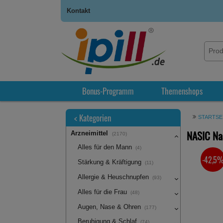
Kontakt
Bonus-Programm
Themenshops
<
Kategorien
STARTSE
NASIC Na
Arzneimittel
(2170)
Alles für den Mann
(4)
-42,5
SIE SPA
Stärkung & Kräftigung
(11)
Allergie & Heuschnupfen
(93)
Alles für die Frau
(48)
Augen, Nase & Ohren
(177)
Beruhigung & Schlaf
(74)