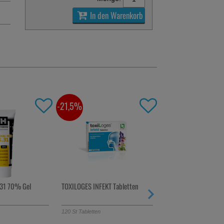
In den Warenkorb
-54%
KT Tabletten
NASENSPRAY 0,1% O KONS DAH
GESUND LEBEN
Lösung
Papiertaschentücher
10
ml
Nasenspray
6X10
St
Tücher