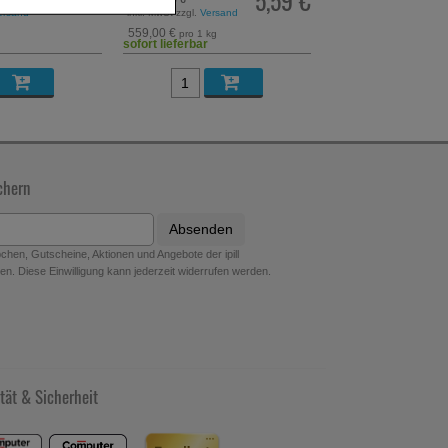
5,59 €
1,98 €
ersand
inkl. MwSt zzgl.
Versand
inkl. MwSt zzgl.
Versand
252,67 €
kg
pro 1 l
erer Website sammeln,
sofort lieferbar
sofort lieferbar
ite aber auch die
erfür teilweise an
chern
Absenden
hen, Gutscheine, Aktionen und Angebote der ipill
n. Diese Einwilligung kann jederzeit widerrufen werden.
tät & Sicherheit