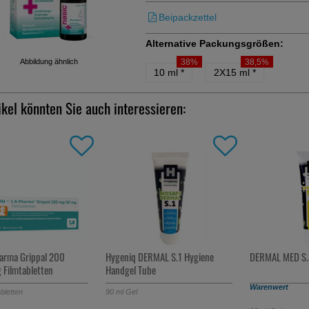
Beipackzettel
Alternative Packungsgrößen:
Abbildung ähnlich
38%
38,5%
10 ml
*
2X15 ml
*
ikel könnten Sie auch interessieren:
-21,5%
ERMAL S.1 Hygiene
DERMAL MED S.31 70% Gel
TOXILOGES INFE
ube
gratis mitbestellbar ab 20 €
Warenwert
120
St
Tabletten