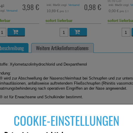
90
ml
Gel
0,98 €
0,00 €
zzgl.
Versand
inkl. MwSt zzgl.
Versand
Statt:
24,97 €
²
inkl. MwSt zzgl.
V
0,00 €
o 1 l
pro 1 l
eferbar
sofort lieferbar
derzeit nicht l
beschreibung
Weitere Artikelinformationen:
toffe: Xylometazolinhydrochlorid und Dexpanthenol
ndung:
® wird zur Abschwellung der Nasenschleimhaut bei Schnupfen und zur unters
imhautläsionen, anfallsweise auftretendem Fließschnupfen (Rhinitis vasomoto
atmungsbehinderung nach operativen Eingriffen an der Nase angewendet.
® ist für Erwachsene und Schulkinder bestimmt.
COOKIE-EINSTELLUNGEN
engruppe