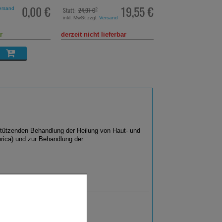
19,55 €
2,29 €
inkl. MwSt zzgl.
Versand
Statt:
4,97 €
²
ersand
inkl. MwSt zzgl.
Versand
229,00 €
pro 1 l
ieferbar
sofort lieferbar
sofort lieferbar
tützenden Behandlung der Heilung von Haut- und
rica) und zur Behandlung der