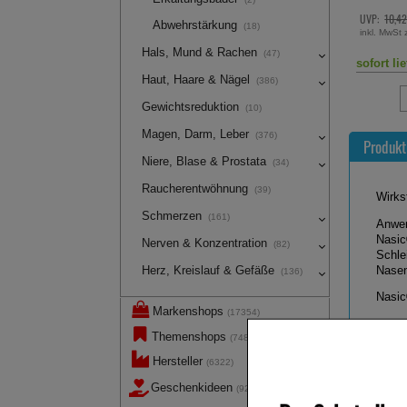
3,98 €
inkl. MwSt 
UVP:
10,42 €
³
Abwehrstärkung
(18)
inkl. MwSt zzgl.
Versand
10,89 €
pr
Hals, Mund & Rachen
(47)
sofort lieferbar
sofort li
Haut, Haare & Nägel
(386)
Gewichtsreduktion
(10)
Magen, Darm, Leber
(376)
Produkt
Niere, Blase & Prostata
(34)
Raucherentwöhnung
(39)
Wirks
Schmerzen
(161)
Anwe
Nasic
Nerven & Konzentration
(82)
Schle
Herz, Kreislauf & Gefäße
Nasen
(136)
Nasic
Markenshops
(17354)
Themenshops
(748)
Hersteller
(6322)
War
Geschenkideen
(92)