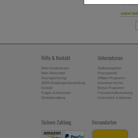
2,39 €
Partnerprogramm zu be
inkl. MwSt zzgl.
Versand
inkl. MwSt 
Statistik & Tracking:
Hi
sofort lieferbar
sofort lie
mit deren Hilfe wir uns
Werbung auf Drittseiten
Dritte wie z.B. Google 
Hilfe & Kontakt
Unternehmen
Mein Kundenkonto
Stellenangebote
Mein Merkzettel
Presseportal
Neuregistrierung
Affiliate-Programm
SEPA-Empfängerüberprüfung
Download-Archiv
Kontakt
Bonus-Programm
Fragen & Antworten
Freundschaftswerbung
Direktbestellung
Gutscheine & Aktionen
Sichere Zahlung
Versandarten