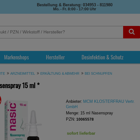
Bestellung & Beratung: 034953 - 811980
Mo. - Fr. 8:00 - 17:00 Uhr
Markenshops
Hersteller
Desinfektion & Schutz
ITE
ARZNEIMITTEL
ERKÄLTUNG & ABWEHR
BEI SCHNUPFEN
senspray
15 ml
*
%
REN
Anbieter:
MCM KLOSTERFRAU Vertr.
GmbH
Menge:
15
ml
Nasenspray
PZN:
10065578
sofort lieferbar