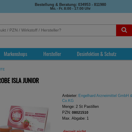
Bestellung & Beratung: 034953 - 811980
Mo. - Fr. 8:00 - 17:00 Uhr
Markenshops
Hersteller
Desinfektion & Schutz
ITE
OBE ISLA JUNIOR
Anbieter:
Engelhard Arzneimittel GmbH 
Co.KG
Menge:
2
St
Pastillen
PZN:
08021510
Max. Abgabe:
1
derzeit nicht