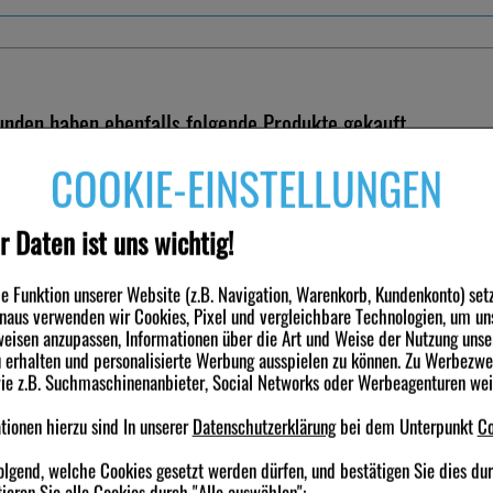
nden haben ebenfalls folgende Produkte gekauft
COOKIE-EINSTELLUNGEN
-76,5%
-54%
r Daten ist uns wichtig!
 Funktion unserer Website (z.B. Navigation, Warenkorb, Kundenkonto) set
inaus verwenden wir Cookies, Pixel und vergleichbare Technologien, um un
eisen anzupassen, Informationen über die Art und Weise der Nutzung unse
erhalten und personalisierte Werbung ausspielen zu können. Zu Werbezw
ROBE
NARATRIPTAN Heumann bei
Nasenspray AL 
IGUNGSSPRAY 1A
Migräne 2,5 mg Filmtabl.
Schnupfen
wie z.B. Suchmaschinenanbieter, Social Networks oder Werbeagenturen we
y
2
St
Filmtabletten
10
ml
Lösung
ionen hierzu sind In unserer
Datenschutzerklärung
bei dem Unterpunkt
Co
0,00 €
1,89 €
zzgl.
Versand
olgend, welche Cookies gesetzt werden dürfen, und bestätigen Sie dies du
UVP:
7,97 €
Statt:
4,97 €
³
²
inkl. MwSt zzgl.
Versand
inkl. MwSt zzgl.
V
ieren Sie alle Cookies durch "Alle auswählen":
 1 l