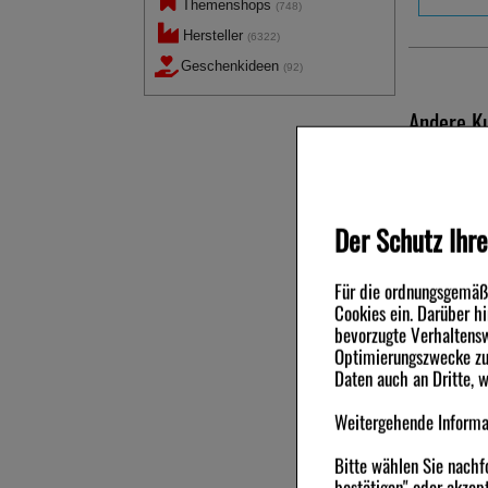
Themenshops
(748)
Hersteller
(6322)
Geschenkideen
(92)
Andere Ku
Der Schutz Ihre
Für die ordnungsgemäße
Cookies ein. Darüber h
bevorzugte Verhaltensw
Optimierungszwecke zu 
GRATISP
HANDREIN
Daten auch an Dritte, 
PHARMA
15
ml
Spra
Weitergehende Informat
inkl. MwSt 
Bitte wählen Sie nachf
0,00 €
bestätigen" oder akzept
pro