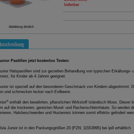
lieferbar
Abbildung ähnlich
beschreibung
Junior Pastillen jetzt kostenlos Testen:
unior Halspastillen sind zur gezielten Behandlung von typischen Erkältung
nreiz, für Kinder ab 4 Jahren geeignet.
unior ist speziell auf den besonderen Geschmack von Kindern abgestimmt. Di
n und schmecken lecker nach Erdbeere.
®
unior
enthält den bewährten, pflanzlichen Wirkstoff Isländisch Moos. Dieser 
m auf die trockenen, gereizten Mund- und Rachenschleimhäute. So werden di
erieren. Halsbeschwerden und Hustenreiz können somit effektiv gelindert wer
Isla Junior ist in den Packungsgrößen 20 (PZN: 11553995) bei ipill erhältlich