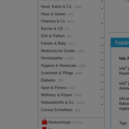
Hund, Katze & Co.
(249)
Haus & Garten
(57)
Vitamine & Co
(561)
Bücher & CD
(7)
Duft & Parfum
(32)
Produkt
Familie & Baby
(117)
Medizinische Geräte
(143)
Homöopathie
Isla 
(3760)
Hygiene & Homecare
(299)
®
isla
j
Schönheit & Pflege
Huste
(606)
Diabetes
(78)
®
isla
j
Sport & Fitness
(22)
Arome
Wellness & Körper
(360)
isla j
Verbandstoffe & Co.
(1347)
Balsa
regen
Corona-Schnelltest
(13)
Markenshops
(17354)
Tipp: 