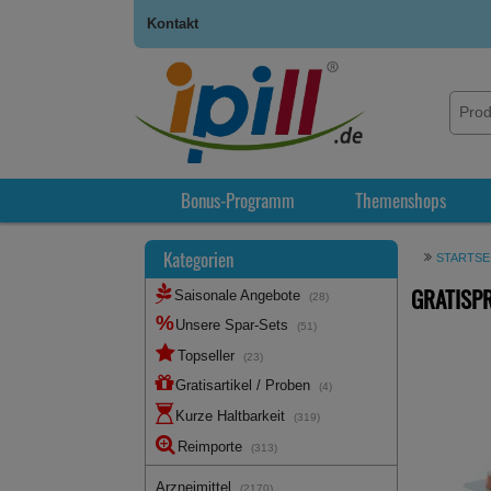
Kontakt
Bonus-Programm
Themenshops
Kategorien
STARTSE
GRATISPR
Saisonale Angebote
(28)
Unsere Spar-Sets
(51)
Topseller
(23)
Gratisartikel / Proben
(4)
Kurze Haltbarkeit
(319)
Reimporte
(313)
Arzneimittel
(2170)