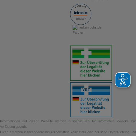
erforderlich. Der Nagellack kann leicht durch Waschen der Nägel
mit Wasser entfernt werden.
Die besondere, patentierte Formulierung des Nagellacks hilft dem
Wirkstoff Terbinafin gut in das Keratin des Nagels einzudringen.
Keratin sorgt dafür, dass unsere Finger- und Fußnägel fest und
stark sind. Terbinafin dringt so entsprechend tief in den Nagel ein
und kann dort den Nagelpilz gezielt bekämpfen.
Wie lange muss Nagelpilz behandelt werden?
Im Allgemeinen beträgt die Behandlungsdauer für Fingernägel etwa
6 Monate, für Zehennägel etwa 9 – 12 Monate. Sollte sich nach
diesem Zeitraum die Nagelinfektion nicht verbessert oder gar
verschlechtert haben, wenden Sie sich bitte an Ihren Arzt.
Was kann ich tun, damit meine Familie den Nagelpilz nicht auch
bekommt?
Achten Sie ganz besonders auf eine gute Hygiene. Verwenden Sie
jeder ein eigenes Handtuch, Waschlappen, Nagelschere, etc. und
laufen Sie zu Hause nicht barfuß herum. Auch beim Barfußlaufen
zu Hause können Pilzsporen übertragen werden. Waschen Sie
Handtücher, Socken und Bettwäsche bei mindestens 60 Grad oder
verwenden Sie einen Hygienespüler, welcher schon bei niedrigen
Informationen auf dieser Website werden ausschließlich für informative Zwecke zur
Temperaturen Pilze entfernt.
Verfügung gestellt.
Pflichtangaben:
Diese ersetzen insbesondere bei Arzneimitteln keinesfalls eine ärztliche Untersuchung und