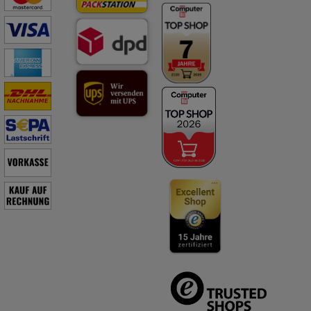
Für spezielle Berufsgruppen:
Bei Personen, die aus beruflichen Gründen häufig feuchte Hände
haben wie zum Beispiel Reinigungskräfte, besteht ein erhöhtes
Risiko für eine Nagelpilzinfektion an den Fingern.
HÄUFIGE FRAGEN & ANTWORTEN
Wie häufig und wann wird Terbinafin – 1 A Pharma® Nagellack
gegen Nagelpilz angewendet?
Terbinafin – 1 A Pharma® Nagellack gegen Nagelpilz kann zur
Behandlung bei leichten bis mittelschweren Pilzinfektionen der
Nägel bei Erwachsenen angewendet werden. Terbinafin Nagellack
wird in den ersten 4 Wochen 1x täglich auf die betroffenen Nägel
aufgetragen, in der anschließenden Langzeitphase nur 1x
wöchentlich. Die behandelten Nägel dürfen mindestens 6 Stunden
nicht gewaschen oder nass werden. Daher empfiehlt sich die
Anwendung abends vor dem Schlafengehen, nach dem Duschen
oder Baden.
Was ist das besondere an Terbinafin – 1 A Pharma® Nagellack
gegen Nagelpilz?
Der wirkstoffhaltige Nagellack ist wasserlöslich. Zum Entfernen
muss dementsprechend kein spezielles Lösungsmittel verwendet
werden. Auch ein aufwändiges Abfeilen der Nägel ist nicht