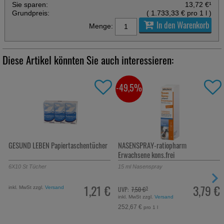
Sie sparen:
13,72 €
¹
Grundpreis:
(
1.733,33 €
pro 1 l
)
In den Warenkorb
Menge:
Diese Artikel könnten Sie auch interessieren:
-49,5%
-36,5%
rtaschentücher
NASENSPRAY-ratiopharm
SINUPRET forte überzog
Erwachsene kons.frei
15
ml
Nasenspray
20
St
Tabletten, überzoge
1,21 €
3,79 €
UVP:
7,50 €
Statt:
13,53 €
³
²
inkl. MwSt zzgl.
Versand
inkl. MwSt zzgl.
Versand
252,67 €
pro 1 l