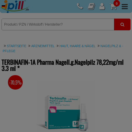
0
E-Rezept
STARTSEITE
ARZNEIMITTEL
HAUT, HAARE & NÄGEL
NAGELPILZ & -
PFLEGE
TERBINAFIN-1A Pharma Nagell.g.Nagelpilz 78,22mg/ml
3.3 ml
*
-70,5%
SIE SPAREN