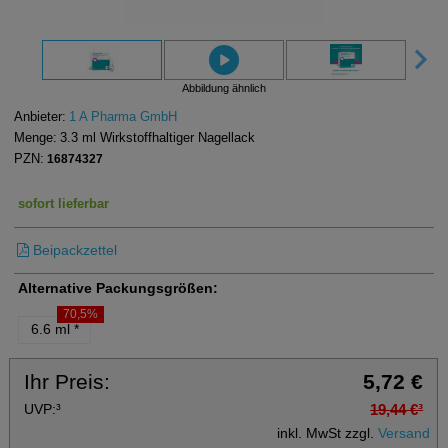
Abbildung ähnlich
Anbieter:
1 A Pharma GmbH
Menge:
3.3
ml
Wirkstoffhaltiger Nagellack
PZN:
16874327
sofort lieferbar
Beipackzettel
Alternative Packungsgrößen:
70,5%
6.6 ml
*
Ihr Preis:
5,72 €
UVP:
³
19,44 €
³
inkl. MwSt zzgl.
Versand