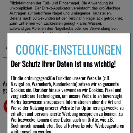
Pilzinfektionen der Fuß- und Fingernägel. Die Anwendung ist
unkompliziert: Der Direkt-Applikator vereinfacht das großflächige
Auftragen auf betroffene Nägel und umliegende Hautstellen.
Bereits nach 30 Sekunden ist der Terbinafin Nagellack getrocknet.
Zum Entfernen von Lackresten genügt klares Wasser,
aufwändiges Abfeilen des Nagellacks oder die Verwendung von
Lösungsmitteln sind nicht notwendig.
COOKIE-EINSTELLUNGEN
Farbloser Nagellack mit Terbinafin
Sie können keine YouTube-Videos herunterladen.
Einfache Anwendung mit Applikator
Trocknet schnell in 30 Sekunden
Leichtes Entfernen – ohne Lösungsmittel oder Abfeilen
Der Schutz Ihrer Daten ist uns wichtig!
Rezeptfrei in Ihrer Apotheke
Der 1. Nagellack gegen Nagelpilz* mit dem bewährten
Für die ordnungsgemäße Funktion unserer Website (z.B.
Wirkstoff Terbinafin
Andere Kunden haben ebenfalls folgende Produkte
Navigation, Warenkorb, Kundenkonto) setzen wir so genannte
gekauft
Cookies ein. Darüber hinaus verwenden wir Cookies, Pixel und
Terbinafin – 1 A Pharma® Nagellack gegen Nagelpilz enthält den
vergleichbare Technologien, um unsere Website an bevorzugte
Wirkstoff Terbinafin, der zu den sogenannten Antimykotika gehört.
Verhaltensweisen anzupassen, Informationen über die Art und
Terbinafin ist ein bewährter Wirkstoff bei Pilzinfektionen.
-76,5%
Terbinafin tötet eine Vielzahl von Pilzen ab, die Nagelinfektionen
Weise der Nutzung unserer Website für Optimierungszwecke zu
an Finger- oder Zehennägeln verursachen können.
erhalten und personalisierte Werbung ausspielen zu können. Zu
Werbezwecke können diese Daten auch an Dritte, wie z.B.
Mit Terbinafin – 1 A Pharma® steht ein wirkstoffhaltiger Nagellack
Suchmaschinenanbieter, Social Networks oder Werbeagenturen
zur Verfügung, der leichte bis mittelschwere Formen von Nagelpilz
weitergegeben werden.
bekämpft und gleichzeitig durch seine einfache Anwendung