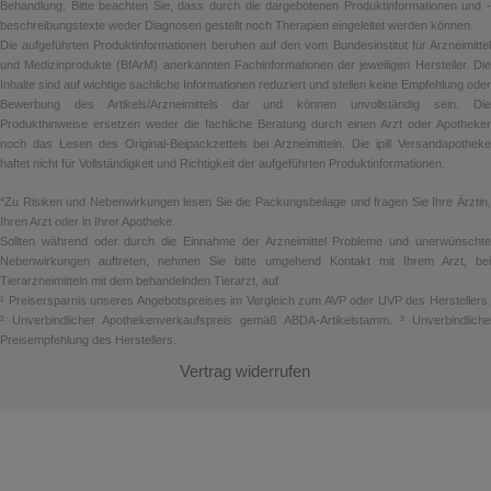
Terbinafin – 1 A Pharma Nagellack gegen Nagelpilz 78,22 mg/ml
Behandlung. Bitte beachten Sie, dass durch die dargebotenen Produktinformationen und -
wirkstoffhaltiger Nagellack
beschreibungstexte weder Diagnosen gestellt noch Therapien eingeleitet werden können.
Wirkstoff: Terbinafin. Anwendungsgebiete: Bei Erwachsenen zur
Die aufgeführten Produktinformationen beruhen auf den vom Bundesinstitut für Arzneimittel
Behandlung von leichten bis mittelschweren Pilzinfektionen der
und Medizinprodukte (BfArM) anerkannten Fachinformationen der jeweiligen Hersteller. Die
Nägel. Warnhinweis: Enthält Alkohol (Ethanol). Zu Risiken und
Inhalte sind auf wichtige sachliche Informationen reduziert und stellen keine Empfehlung oder
Nebenwirkungen lesen Sie die Packungsbeilage und fragen Sie
Bewerbung des Artikels/Arzneimittels dar und können unvollständig sein. Die
Ihre Ärztin, Ihren Arzt oder in Ihrer Apotheke! Mat.-Nr. 2/51015050-
Produkthinweise ersetzen weder die fachliche Beratung durch einen Arzt oder Apotheker
02 Stand: Februar 2022, 1 A Pharma GmbH, Industriestraße 18,
noch das Lesen des Original-Beipackzettels bei Arzneimitteln. Die ipill Versandapotheke
83607 Holzkirchen
haftet nicht für Vollständigkeit und Richtigkeit der aufgeführten Produktinformationen.
*Zu Risiken und Nebenwirkungen lesen Sie die Packungsbeilage und fragen Sie Ihre Ärztin,
Warengruppe
Ihren Arzt oder in Ihrer Apotheke.
Sollten während oder durch die Einnahme der Arzneimittel Probleme und unerwünschte
Terbinafin
Nebenwirkungen auftreten, nehmen Sie bitte umgehend Kontakt mit Ihrem Arzt, bei
Tierarzneimitteln mit dem behandelnden Tierarzt, auf.
¹ Preisersparnis unseres Angebotspreises im Vergleich zum AVP oder UVP des Herstellers.
² Unverbindlicher Apothekenverkaufspreis gemäß ABDA-Artikelstamm. ³ Unverbindliche
Preisempfehlung des Herstellers.
Vertrag widerrufen