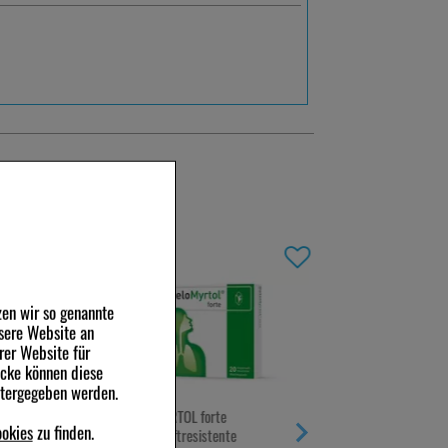
-32,5%
-44%
zen wir so genannte
sere Website an
rer Website für
ecke können diese
itergegeben werden.
0,1 % bei
GELOMYRTOL forte
GRIPPOSTAD C Hartk
okies
zu finden.
magensaftresistente