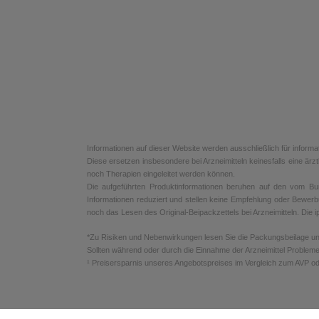
Informationen auf dieser Website werden ausschließlich für informa
Diese ersetzen insbesondere bei Arzneimitteln keinesfalls eine ä
noch Therapien eingeleitet werden können.
Die aufgeführten Produktinformationen beruhen auf den vom Bunde
Informationen reduziert und stellen keine Empfehlung oder Bewerb
noch das Lesen des Original-Beipackzettels bei Arzneimitteln. Die ip
*Zu Risiken und Nebenwirkungen lesen Sie die Packungsbeilage und f
Sollten während oder durch die Einnahme der Arzneimittel Probleme
¹ Preisersparnis unseres Angebotspreises im Vergleich zum AVP od