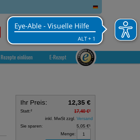
0
Service
Anmelden
Warenkorb
Rezepte einlösen
E-Rezept
Ihr Preis:
12,35 €
Statt:
²
17,40 €
²
inkl. MwSt zzgl.
Versand
Sie sparen:
5,05 €
¹
Menge: