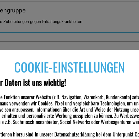
engruppe
e Zubereitungen gegen Erkältungskrankheiten
nden haben ebenfalls folgende Produkte gekauft
COOKIE-EINSTELLUNGEN
-80%
-54%
r Daten ist uns wichtig!
 Funktion unserer Website (z.B. Navigation, Warenkorb, Kundenkonto) set
inaus verwenden wir Cookies, Pixel und vergleichbare Technologien, um un
eisen anzupassen, Informationen über die Art und Weise der Nutzung unse
erhalten und personalisierte Werbung ausspielen zu können. Zu Werbezw
wie z.B. Suchmaschinenanbieter, Social Networks oder Werbeagenturen we
TAN Heumann bei
IBUPROFEN Heumann
Nasenspray AL 
ionen hierzu sind In unserer
Datenschutzerklärung
bei dem Unterpunkt
Co
5 mg Filmtabl.
Schmerztabletten 400 mg
Schnupfen