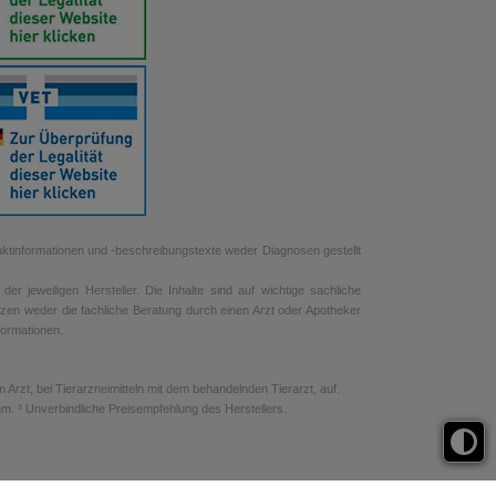
uktinformationen und -beschreibungstexte weder Diagnosen gestellt
r jeweiligen Hersteller. Die Inhalte sind auf wichtige sachliche
tzen weder die fachliche Beratung durch einen Arzt oder Apotheker
nformationen.
rzt, bei Tierarzneimitteln mit dem behandelnden Tierarzt, auf.
. ³ Unverbindliche Preisempfehlung des Herstellers.