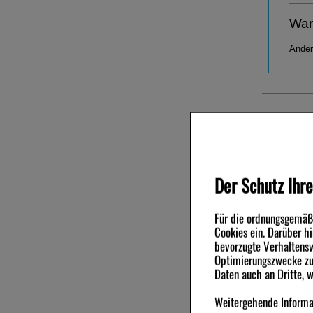
War
Ander
Andere Ku
-49,5%
-76,5%
Der Schutz Ihre
Für die ordnungsgemäße
Cookies ein. Darüber h
bevorzugte Verhaltensw
Optimierungszwecke zu 
Daten auch an Dritte, 
NASENSPRAY-ratiopharm
NARATRIP
Weitergehende Informat
Erwachsene kons.frei
Migräne 2,