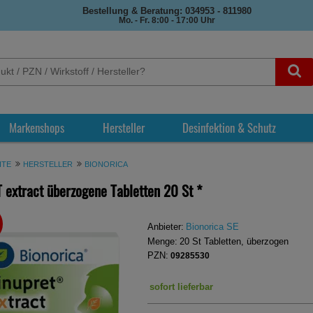
Bestellung & Beratung: 034953 - 811980
Mo. - Fr. 8:00 - 17:00 Uhr
Markenshops
Hersteller
Desinfektion & Schutz
ITE
HERSTELLER
BIONORICA
 extract überzogene Tabletten
20 St
*
REN
Anbieter:
Bionorica SE
Menge:
20
St
Tabletten, überzogen
PZN:
09285530
sofort lieferbar