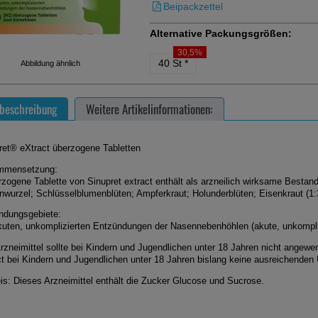
Beipackzettel
Alternative Packungsgrößen:
30,5%
40 St
*
Abbildung ähnlich
beschreibung
Weitere Artikelinformationen:
ret® eXtract überzogene Tabletten
mmensetzung:
rzogene Tablette von Sinupret extract enthält als arzneilich wirksame Bestand
nwurzel; Schlüsselblumenblüten; Ampferkraut; Holunderblüten; Eisenkraut (1:
dungsgebiete:
kuten, unkomplizierten Entzündungen der Nasennebenhöhlen (akute, unkompliz
rzneimittel sollte bei Kindern und Jugendlichen unter 18 Jahren nicht angew
ct bei Kindern und Jugendlichen unter 18 Jahren bislang keine ausreichenden
is: Dieses Arzneimittel enthält die Zucker Glucose und Sucrose.