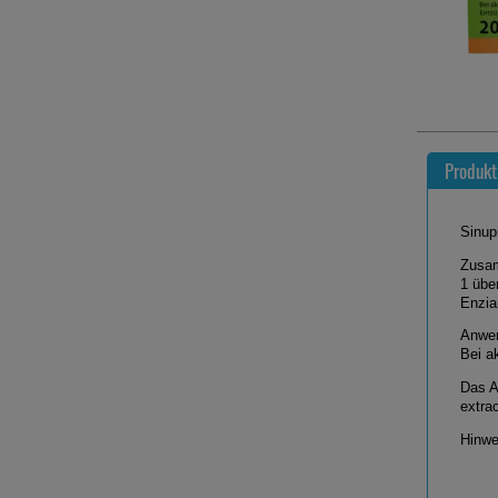
Produkt
Sinup
Zusa
1 übe
Enzia
Anwen
Bei a
Das A
extra
Hinwe