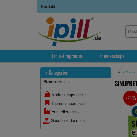
Kontakt
Bonus-Programm
Themenshops
<
Kategorien
STARTSE
SINUPRET
Bionorica
(17)
Markenshops
(17354)
-29%
SIE SPA
Themenshops
(748)
Hersteller
(6322)
Geschenkideen
(92)