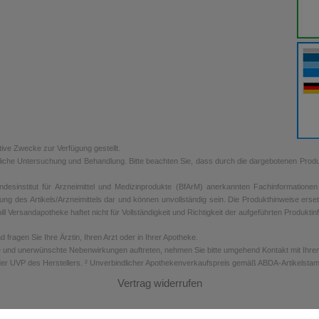
tive Zwecke zur Verfügung gestellt.
rztliche Untersuchung und Behandlung. Bitte beachten Sie, dass durch die dargebotenen Prod
sinstitut für Arzneimittel und Medizinprodukte (BfArM) anerkannten Fachinformationen de
ung des Artikels/Arzneimittels dar und können unvollständig sein. Die Produkthinweise erse
ill Versandapotheke haftet nicht für Vollständigkeit und Richtigkeit der aufgeführten Produkti
ragen Sie Ihre Ärztin, Ihren Arzt oder in Ihrer Apotheke.
 und unerwünschte Nebenwirkungen auftreten, nehmen Sie bitte umgehend Kontakt mit Ihrem A
er UVP des Herstellers. ² Unverbindlicher Apothekenverkaufspreis gemäß ABDA-Artikelstamm
Vertrag widerrufen