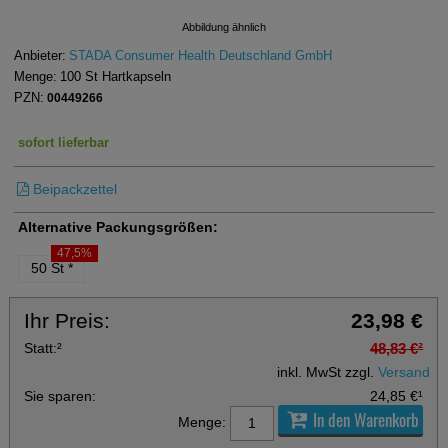
Abbildung ähnlich
Anbieter:
STADA Consumer Health Deutschland GmbH
Menge:
100
St
Hartkapseln
PZN:
00449266
sofort lieferbar
Beipackzettel
Alternative Packungsgrößen:
47,5%
50 St
*
Ihr Preis:
23,98 €
Statt:
²
48,83 €
²
inkl. MwSt zzgl.
Versand
Sie sparen:
24,85 €
¹
In den Warenkorb
Menge: