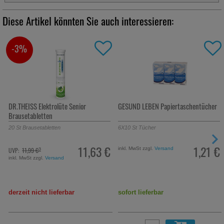
Diese Artikel könnten Sie auch interessieren:
-3%
DR.THEISS Elektrolüte Senior
GESUND LEBEN Papiertaschentücher
Brausetabletten
20
St
Brausetabletten
6X10
St
Tücher
11,63 €
1,21 €
inkl. MwSt zzgl.
Versand
UVP:
11,99 €
³
inkl. MwSt zzgl.
Versand
derzeit nicht lieferbar
sofort lieferbar