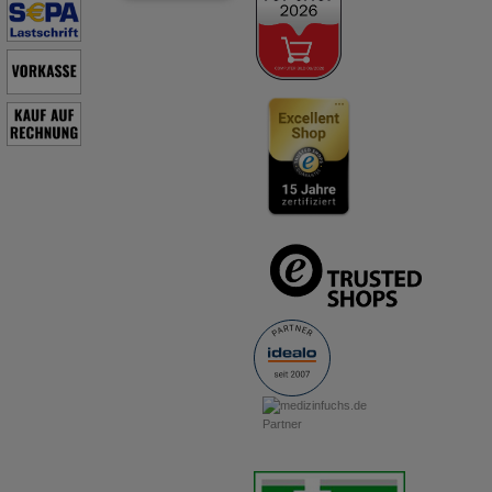
Verdauungsbeschwerden (dyspeptischen Beschwerden),
besonders bei funktionellen Störungen des ableitenden
Gallensystems. Hinweis: Bei Beschwerden, die länger als 1
Woche andauern oder periodisch wiederkehren, sollte, wie bei
allen unklaren Beschwerden, ein Arzt aufgesucht werden. Enthält
Lactose.
Warengruppe
Andere Mittel bei Säure bedingten Erkrankungen