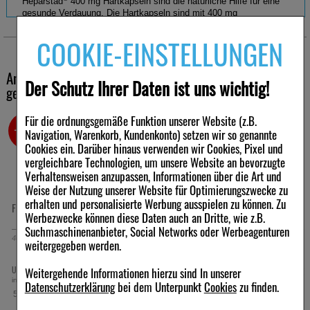
Heparstad
400 mg Hartkapseln sind die natürliche Hilfe für eine
gesunde Verdauung. Die Hartkapseln sind mit 400 mg
Artischockenblätter-Trockenextrakt hoch dosiert, schnell wirksam
und besonders gut verträglich.
COOKIE-EINSTELLUNGEN
Andere Kunden haben ebenfalls folgende Produkte
®
Heparstad
400 mg Hartkapsel: natürliche Hilfe bei
Der Schutz Ihrer Daten ist uns wichtig!
gekauft
Verdauungsbeschwerden mit 400 mg Trockenextrakt aus
Artischockenblättern
Für die ordnungsgemäße Funktion unserer Website (z.B.
Hoch dosiert und gut verträglich
-16%
-25,5%
Navigation, Warenkorb, Kundenkonto) setzen wir so genannte
Erleichtert die Verdauung von Nahrungsfetten
Cookies ein. Darüber hinaus verwenden wir Cookies, Pixel und
Lindert Bauchweh und Blähungen
vergleichbare Technologien, um unsere Website an bevorzugte
Regt den Gallenfluss in der Leber an
Verhaltensweisen anzupassen, Informationen über die Art und
Weise der Nutzung unserer Website für Optimierungszwecke zu
®
So wirken Heparstad
400 mg Hartkapseln
erhalten und personalisierte Werbung ausspielen zu können. Zu
FLUXLON Beutel
EICOSAN 750 Omega-3 Konzentrat
Extrakte aus Artischockenblättern erleichtern die Verdauung von
Werbezwecke können diese Daten auch an Dritte, wie z.B.
Nahrungsfetten, indem sie den Gallenfluss anregen. Das kann vor
Weichkapseln
Suchmaschinenanbieter, Social Networks oder Werbeagenturen
allem nach einem schweren Essen und Alkohol sinnvoll sein.
400
g
Beutel
60
St
Weichkapseln
weitergegeben werden.
Zudem können Artischockenblätter-Extrakte so eine positive
Wirkung auf den Cholesterinspiegel haben.
21,80 €
14,86 €
UVP:
25,90 €
UVP:
19,99 €
³
³
Weitergehende Informationen hierzu sind In unserer
inkl. MwSt zzgl.
Versand
inkl. MwSt zzgl.
Versand
Datenschutzerklärung
bei dem Unterpunkt
Cookies
zu finden.
54,50 €
pro 1 kg
Anwendungsempfehlung: