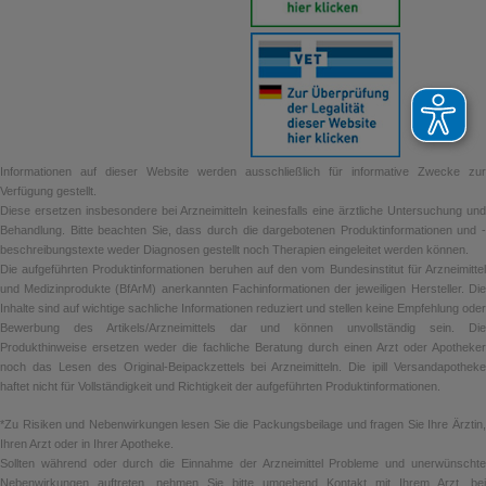
Informationen auf dieser Website werden ausschließlich für informative Zwecke zur
Verfügung gestellt.
Diese ersetzen insbesondere bei Arzneimitteln keinesfalls eine ärztliche Untersuchung und
Behandlung. Bitte beachten Sie, dass durch die dargebotenen Produktinformationen und -
beschreibungstexte weder Diagnosen gestellt noch Therapien eingeleitet werden können.
Die aufgeführten Produktinformationen beruhen auf den vom Bundesinstitut für Arzneimittel
und Medizinprodukte (BfArM) anerkannten Fachinformationen der jeweiligen Hersteller. Die
Inhalte sind auf wichtige sachliche Informationen reduziert und stellen keine Empfehlung oder
Bewerbung des Artikels/Arzneimittels dar und können unvollständig sein. Die
Produkthinweise ersetzen weder die fachliche Beratung durch einen Arzt oder Apotheker
noch das Lesen des Original-Beipackzettels bei Arzneimitteln. Die ipill Versandapotheke
haftet nicht für Vollständigkeit und Richtigkeit der aufgeführten Produktinformationen.
*Zu Risiken und Nebenwirkungen lesen Sie die Packungsbeilage und fragen Sie Ihre Ärztin,
Ihren Arzt oder in Ihrer Apotheke.
Sollten während oder durch die Einnahme der Arzneimittel Probleme und unerwünschte
Nebenwirkungen auftreten, nehmen Sie bitte umgehend Kontakt mit Ihrem Arzt, bei