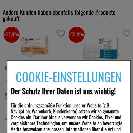
Andere Kunden haben ebenfalls folgende Produkte
gekauft
-21,5%
-13,5%
BLEPHACLEAN Kompressen sterile
THEALOZ Duo Augentropfen
COOKIE-EINSTELLUNGEN
20
St
Kompressen
3X10
ml
Augentropfen
Der Schutz Ihrer Daten ist uns wichtig!
9,38 €
38,92 €
UVP:
11,95 €
UVP:
45,00 €
³
³
inkl. MwSt zzgl.
Versand
inkl. MwSt zzgl.
Versand
Für die ordnungsgemäße Funktion unserer Website (z.B.
1.297,33 €
pro 1 l
Navigation, Warenkorb, Kundenkonto) setzen wir so genannte
Cookies ein. Darüber hinaus verwenden wir Cookies, Pixel und
sofort lieferbar
sofort lieferbar
vergleichbare Technologien, um unsere Website an bevorzugte
Verhaltensweisen anzupassen, Informationen über die Art und