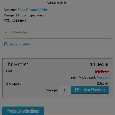
Abbildung ähnlich
Anbieter:
Thea Pharma GmbH
Menge:
1
P
Kombipackung
PZN:
10134948
sofort lieferbar
Beipackzettel
Ihr Preis:
11,94 €
UVP:
³
14,45 €
³
inkl. MwSt zzgl.
Versand
Sie sparen:
2,51 €
¹
In den Warenkorb
Menge:
Produktbeschreibung