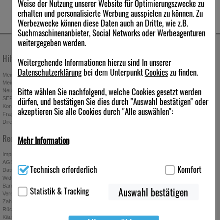
Weise der Nutzung unserer Website für Optimierungszwecke zu
erhalten und personalisierte Werbung ausspielen zu können. Zu
Werbezwecke können diese Daten auch an Dritte, wie z.B.
Suchmaschinenanbieter, Social Networks oder Werbeagenturen
weitergegeben werden.
Hilfe & Kontakt
Unternehmen
Weitergehende Informationen hierzu sind In unserer
Datenschutzerklärung
bei dem Unterpunkt
Cookies
zu finden.
Mein Kundenkonto
Stellenangebote
Mein Merkzettel
Presseportal
Bitte wählen Sie nachfolgend, welche Cookies gesetzt werden
Neuregistrierung
Affiliate-Programm
dürfen, und bestätigen Sie dies durch "Auswahl bestätigen" oder
SEPA-Empfängerüberprüfung
Download-Archiv
Kontakt
Bonus-Programm
akzeptieren Sie alle Cookies durch "Alle auswählen":
Fragen & Antworten
Freundschaftswerbung
Direktbestellung
Gutscheine & Aktionen
Newsletter anmelden & Vorteile
Rechtliches
Mehr Information
sichern
Impressum
Technisch Notwendig:
Hierbei handelt es sich um Cookies, die
AGB
Technisch erforderlich
Komfort
für die Grundfunktionen unserer Website notwendig sind (z.B.
Datenschutz
Navigation, Warenkorb, Kundenkonto), weshalb auf diese nicht
Widerrufsbelehrung
Absenden
Barrierefreiheitserklärung
verzichtet werden kann.
Statistik & Tracking
Auswahl bestätigen
Ich möchte zukünftig über Trends,
Versand
Schnäppchen, Gutscheine, Aktionen und
Zahlung
Komfort:
Diese Cookies werden genutzt um das Einkaufserlebnis
Angebote der ipill Versandapotheke per E-
Rücknahmebedingungen
noch ansprechender zu gestalten, beispielsweise für die
Käuferschutz
Mail informiert werden. Diese Einwilligung