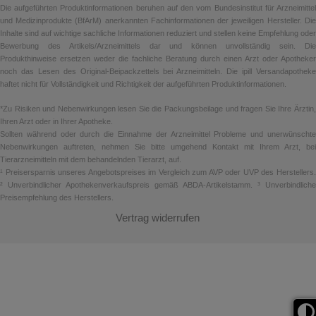
Die aufgeführten Produktinformationen beruhen auf den vom Bundesinstitut für Arzneimittel
und Medizinprodukte (BfArM) anerkannten Fachinformationen der jeweiligen Hersteller. Die
Inhalte sind auf wichtige sachliche Informationen reduziert und stellen keine Empfehlung oder
Bewerbung des Artikels/Arzneimittels dar und können unvollständig sein. Die
Produkthinweise ersetzen weder die fachliche Beratung durch einen Arzt oder Apotheker
noch das Lesen des Original-Beipackzettels bei Arzneimitteln. Die ipill Versandapotheke
haftet nicht für Vollständigkeit und Richtigkeit der aufgeführten Produktinformationen.
*Zu Risiken und Nebenwirkungen lesen Sie die Packungsbeilage und fragen Sie Ihre Ärztin,
Ihren Arzt oder in Ihrer Apotheke.
Sollten während oder durch die Einnahme der Arzneimittel Probleme und unerwünschte
Nebenwirkungen auftreten, nehmen Sie bitte umgehend Kontakt mit Ihrem Arzt, bei
Tierarzneimitteln mit dem behandelnden Tierarzt, auf.
¹ Preisersparnis unseres Angebotspreises im Vergleich zum AVP oder UVP des Herstellers.
² Unverbindlicher Apothekenverkaufspreis gemäß ABDA-Artikelstamm. ³ Unverbindliche
Preisempfehlung des Herstellers.
Vertrag widerrufen