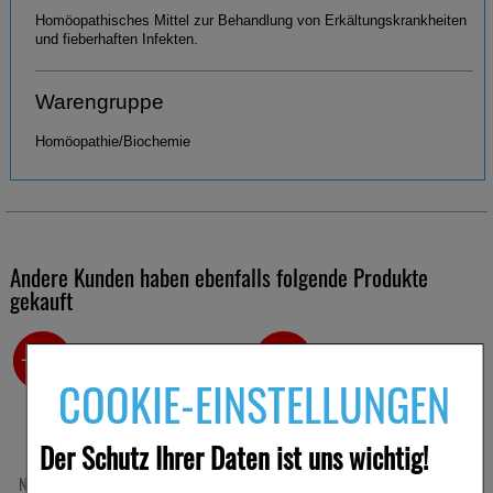
Homöopathisches Mittel zur Behandlung von Erkältungskrankheiten
und fieberhaften Infekten.
Warengruppe
Homöopathie/Biochemie
Andere Kunden haben ebenfalls folgende Produkte
gekauft
-64%
-49,5%
COOKIE-EINSTELLUNGEN
Der Schutz Ihrer Daten ist uns wichtig!
NASENSPRAY Heumann
NASENSPRAY-ratiopharm