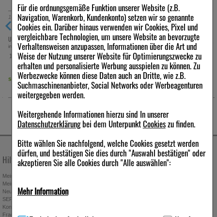
Erwachsene kons.frei
Für die ordnungsgemäße Funktion unserer Website (z.B.
Navigation, Warenkorb, Kundenkonto) setzen wir so genannte
10
ml
Nasenspray
15
ml
Nasenspray
Cookies ein. Darüber hinaus verwenden wir Cookies, Pixel und
vergleichbare Technologien, um unsere Website an bevorzugte
€
1,59 €
3,79 €
UVP:
4,41 €
UVP:
7,50 €
³
³
Verhaltensweisen anzupassen, Informationen über die Art und
inkl. MwSt zzgl.
Versand
inkl. MwSt zzgl.
Versand
Weise der Nutzung unserer Website für Optimierungszwecke zu
159,00 €
252,67 €
pro 1 l
pro 1 l
erhalten und personalisierte Werbung ausspielen zu können. Zu
Werbezwecke können diese Daten auch an Dritte, wie z.B.
sofort lieferbar
sofort lieferbar
Suchmaschinenanbieter, Social Networks oder Werbeagenturen
weitergegeben werden.
Weitergehende Informationen hierzu sind In unserer
Datenschutzerklärung
bei dem Unterpunkt
Cookies
zu finden.
Bitte wählen Sie nachfolgend, welche Cookies gesetzt werden
dürfen, und bestätigen Sie dies durch "Auswahl bestätigen" oder
Hilfe & Kontakt
Unternehmen
akzeptieren Sie alle Cookies durch "Alle auswählen":
Mein Kundenkonto
Stellenangebote
Mein Merkzettel
Presseportal
Mehr Information
Neuregistrierung
Affiliate-Programm
SEPA-Empfängerüberprüfung
Download-Archiv
Kontakt
Bonus-Programm
Technisch Notwendig:
Hierbei handelt es sich um Cookies, die
Fragen & Antworten
Freundschaftswerbung