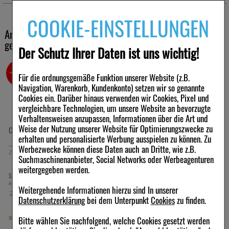
COOKIE-EINSTELLUNGEN
Andere Kunden haben ebenfalls folgende Produkte
gekauft
Der Schutz Ihrer Daten ist uns wichtig!
-23%
-23%
Für die ordnungsgemäße Funktion unserer Website (z.B.
Navigation, Warenkorb, Kundenkonto) setzen wir so genannte
Cookies ein. Darüber hinaus verwenden wir Cookies, Pixel und
vergleichbare Technologien, um unsere Website an bevorzugte
Verhaltensweisen anzupassen, Informationen über die Art und
Weise der Nutzung unserer Website für Optimierungszwecke zu
CALMVALERA Hevert Tropfen
JUNIPERUS KOMPLEX Nr.33 Dilution
erhalten und personalisierte Werbung ausspielen zu können. Zu
Werbezwecke können diese Daten auch an Dritte, wie z.B.
200
ml
Tropfen
50
ml
Dilution
Suchmaschinenanbieter, Social Networks oder Werbeagenturen
weitergegeben werden.
49,99 €
14,91 €
Statt:
64,99 €
UVP:
19,36 €
²
³
inkl. MwSt zzgl.
Versand
inkl. MwSt zzgl.
Versand
Weitergehende Informationen hierzu sind In unserer
249,95 €
298,20 €
pro 1 l
pro 1 l
Datenschutzerklärung
bei dem Unterpunkt
Cookies
zu finden.
Bitte wählen Sie nachfolgend, welche Cookies gesetzt werden
sofort lieferbar
sofort lieferbar