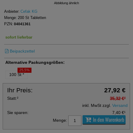
Abbildung ähnlich
Anbieter:
Cefak KG
Menge:
200
St
Tabletten
PZN:
04041361
sofort lieferbar
Beipackzettel
Alternative Packungsgrößen:
25,5%
100 St
*
Ihr Preis:
27,92 €
Statt:
²
35,32 €
²
inkl. MwSt zzgl.
Versand
Sie sparen:
7,40 €
¹
In den Warenkorb
Menge: