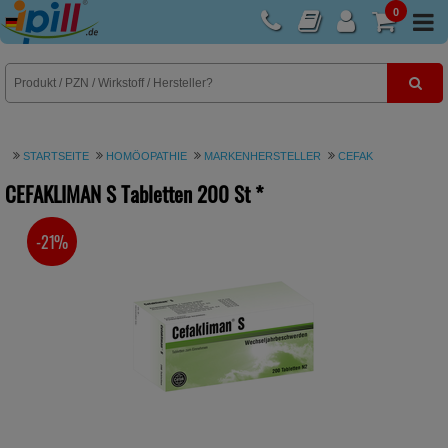
0
E-Rezept
STARTSEITE
HOMÖOPATHIE
MARKENHERSTELLER
CEFAK
CEFAKLIMAN S Tabletten
200 St
*
-21%
SIE SPAREN