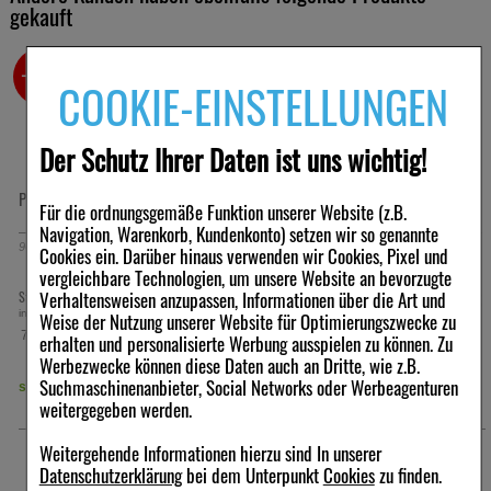
gekauft
-30%
-30%
COOKIE-EINSTELLUNGEN
Der Schutz Ihrer Daten ist uns wichtig!
PLANTAGO HUSTENSAFT
BRONCHI PLANTAGO Globuli velati
Für die ordnungsgemäße Funktion unserer Website (z.B.
Navigation, Warenkorb, Kundenkonto) setzen wir so genannte
90
ml
Sirup
20
g
Globuli
Cookies ein. Darüber hinaus verwenden wir Cookies, Pixel und
vergleichbare Technologien, um unsere Website an bevorzugte
6,78 €
8,97 €
Verhaltensweisen anzupassen, Informationen über die Art und
Statt:
9,67 €
Statt:
12,79 €
²
²
inkl. MwSt zzgl.
Versand
inkl. MwSt zzgl.
Versand
Weise der Nutzung unserer Website für Optimierungszwecke zu
75,33 €
448,50 €
erhalten und personalisierte Werbung ausspielen zu können. Zu
pro 1 l
pro 1 kg
Werbezwecke können diese Daten auch an Dritte, wie z.B.
Suchmaschinenanbieter, Social Networks oder Werbeagenturen
sofort lieferbar
sofort lieferbar
weitergegeben werden.
Weitergehende Informationen hierzu sind In unserer
Datenschutzerklärung
bei dem Unterpunkt
Cookies
zu finden.