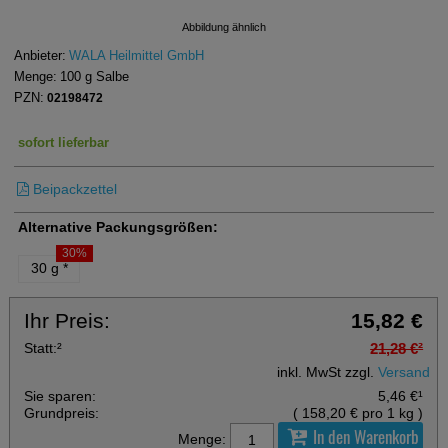
Abbildung ähnlich
Anbieter:
WALA Heilmittel GmbH
Menge:
100
g
Salbe
PZN:
02198472
sofort lieferbar
Beipackzettel
Alternative Packungsgrößen:
30%
30 g
*
Ihr Preis:
15,82 €
Statt:
²
21,28 €
²
inkl. MwSt zzgl.
Versand
Sie sparen:
5,46 €
¹
Grundpreis:
(
158,20 €
pro 1 kg
)
In den Warenkorb
Menge: