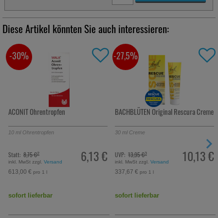
Diese Artikel könnten Sie auch interessieren:
-30%
-27,5%
ACONIT Ohrentropfen
BACHBLÜTEN Original Rescura Creme
10
ml
Ohrentropfen
30
ml
Creme
6,13 €
10,13 €
Statt:
8,75 €
UVP:
13,95 €
²
³
inkl. MwSt zzgl.
Versand
inkl. MwSt zzgl.
Versand
613,00 €
337,67 €
pro 1 l
pro 1 l
sofort lieferbar
sofort lieferbar