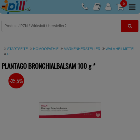
0
E-Rezept
STARTSEITE
HOMÖOPATHIE
MARKENHERSTELLER
WALA HEILMITTEL
P ...
PLANTAGO BRONCHIALBALSAM
100 g
*
-25,5%
SIE SPAREN