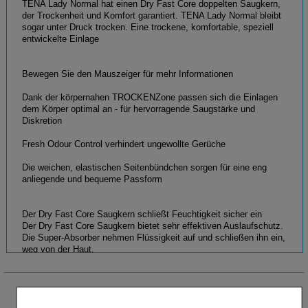
TENA Lady Normal hat einen Dry Fast Core doppelten Saugkern,
der Trockenheit und Komfort garantiert. TENA Lady Normal bleibt
sogar unter Druck trocken. Eine trockene, komfortable, speziell
entwickelte Einlage
Bewegen Sie den Mauszeiger für mehr Informationen
Dank der körpernahen TROCKENZone passen sich die Einlagen
dem Körper optimal an - für hervorragende Saugstärke und
Diskretion
Fresh Odour Control verhindert ungewollte Gerüche
Die weichen, elastischen Seitenbündchen sorgen für eine eng
anliegende und bequeme Passform
Der Dry Fast Core Saugkern schließt Feuchtigkeit sicher ein
Der Dry Fast Core Saugkern bietet sehr effektiven Auslaufschutz.
Die Super-Absorber nehmen Flüssigkeit auf und schließen ihn ein,
weg von der Haut.
Seidenweiche und trockene Oberfläche an der Haut
Die Silky Soft Oberfläche hat eine weiche, sanfte, textilartige
Oberfläche, die sofort jede Feuchtigkeit von der Haut wegleitet.