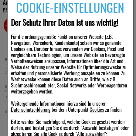
Andere Kunden haben ebenfalls folgende Produkte
Der Betroffene fühlt sich trocken und die Hautgesundheit wird
COOKIE-EINSTELLUNGEN
gefördert.
gekauft
Einzeln verpackt
Der Schutz Ihrer Daten ist uns wichtig!
Jede TENA Lady Einlage ist einzeln verpackt. So können sie
-6,5%
diskret mitgenommen und bequem entsorgt werden.
Für die ordnungsgemäße Funktion unserer Website (z.B.
Weiches, textilartiges und atmungsaktives Außenmaterial fördert
Navigation, Warenkorb, Kundenkonto) setzen wir so genannte
die gesunde Haut.
TENA Lady hat ein weiches und atmungsaktives Material, das die
Cookies ein. Darüber hinaus verwenden wir Cookies, Pixel und
Luft zirkulieren lässt. So wird Feuchtigkeit vermieden und eine
vergleichbare Technologien, um unsere Website an bevorzugte
gesunde Haut gefördert. Mit TENA Lady fühlt sich der Betroffene
KLOSTERFRAU Venengold Bein Gel
Verhaltensweisen anzupassen, Informationen über die Art und
stets frisch.
Weise der Nutzung unserer Website für Optimierungszwecke zu
erhalten und personalisierte Werbung ausspielen zu können. Zu
150
ml
Gel
Werbezwecke können diese Daten auch an Dritte, wie z.B.
Suchmaschinenanbieter, Social Networks oder Werbeagenturen
7,38 €
UVP:
7,89 €
³
Warengruppe
weitergegeben werden.
inkl. MwSt zzgl.
Versand
49,20 €
pro 1 l
Krankenunterlagen, Einlagen
Weitergehende Informationen hierzu sind In unserer
Datenschutzerklärung
bei dem Unterpunkt
Cookies
zu finden.
sofort lieferbar
Bitte wählen Sie nachfolgend, welche Cookies gesetzt werden
dürfen, und bestätigen Sie dies durch "Auswahl bestätigen" oder
akzeptieren Sie alle Cookies durch "Alle auswählen":