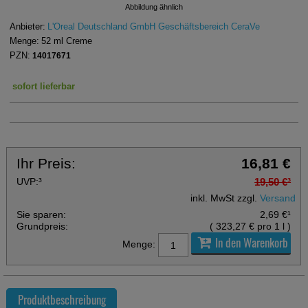
Abbildung ähnlich
Anbieter:
L'Oreal Deutschland GmbH Geschäftsbereich CeraVe
Menge:
52
ml
Creme
PZN:
14017671
sofort lieferbar
Ihr Preis:
16,81 €
UVP:
³
19,50 €
³
inkl. MwSt zzgl.
Versand
Sie sparen:
2,69 €
¹
Grundpreis:
(
323,27 €
pro 1 l
)
In den Warenkorb
Menge:
Produktbeschreibung