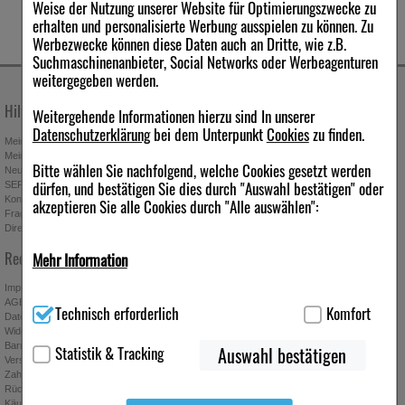
Weise der Nutzung unserer Website für Optimierungszwecke zu
erhalten und personalisierte Werbung ausspielen zu können. Zu
Warengruppe
Werbezwecke können diese Daten auch an Dritte, wie z.B.
Suchmaschinenanbieter, Social Networks oder Werbeagenturen
Haut-, Körperpflege
weitergegeben werden.
Hilfe & Kontakt
Unternehmen
Weitergehende Informationen hierzu sind In unserer
Datenschutzerklärung
bei dem Unterpunkt
Cookies
zu finden.
Mein Kundenkonto
Stellenangebote
Mein Merkzettel
Presseportal
Bitte wählen Sie nachfolgend, welche Cookies gesetzt werden
Neuregistrierung
Affiliate-Programm
dürfen, und bestätigen Sie dies durch "Auswahl bestätigen" oder
SEPA-Empfängerüberprüfung
Download-Archiv
Kontakt
Bonus-Programm
akzeptieren Sie alle Cookies durch "Alle auswählen":
Fragen & Antworten
Freundschaftswerbung
Direktbestellung
Gutscheine & Aktionen
Newsletter anmelden & Vorteile
Rechtliches
Mehr Information
sichern
Impressum
Technisch Notwendig:
Hierbei handelt es sich um Cookies, die
AGB
Technisch erforderlich
Komfort
für die Grundfunktionen unserer Website notwendig sind (z.B.
Datenschutz
Navigation, Warenkorb, Kundenkonto), weshalb auf diese nicht
Widerrufsbelehrung
Absenden
verzichtet werden kann.
Barrierefreiheitserklärung
Statistik & Tracking
Auswahl bestätigen
Ich möchte zukünftig über Trends,
Versand
Schnäppchen, Gutscheine, Aktionen und
Zahlung
Komfort:
Diese Cookies werden genutzt um das Einkaufserlebnis
Angebote der ipill Versandapotheke per E-
Rücknahmebedingungen
noch ansprechender zu gestalten, beispielsweise für die
Käuferschutz
Mail informiert werden. Diese Einwilligung