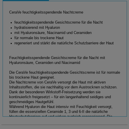
CeraVe feuchtigkeitsspendende Nachtcreme
feuchtigkeitsspendende Gesichtscreme für die Nacht
hydratisierend mit Hyaluron
mit Hyaluronsäure, Niacinamid und Ceramiden
für normale bis trockene Haut
regeneriert und stärkt die natürliche Schutzbarriere der Haut
Feuchtigkeitsspendende Gesichtscreme für die Nacht mit
Hyaluronsäure, Ceramiden und Niacinamid
Die CeraVe feuchtigkeitsspendende Gesichtscreme ist für normale
bis trockene Haut geeignet.
Die Nachtcreme von CeraVe versorgt die Haut mit aktiven
Inhaltsstoffen, die sie nachhaltig vor dem Austrocknen schützen.
Dank der besonderen Wirkstoff-Freisetzung werden sie
kontinuierlich freigesetzt – für ein langanhaltend seidiges und
geschmeidiges Hautgefühl.
Während Hyaluron die Haut intensiv mit Feuchtigkeit versorgt,
füllen die essenziellen Ceramide 1, 3 und 6-II die natürliche
Hautschutzbarriere auf und wirken zugleich regenerierend. Die
sanft formulierte feuchtigkeitsspendende Gesichtscreme von
CeraVe eignet sich auch für Allergiker.