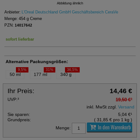
Abbildung ähnlich
Anbieter:
L'Oreal Deutschland GmbH Geschäftsbereich CeraVe
Menge:
454
g
Creme
PZN:
14017642
sofort lieferbar
Alternative Packungsgrößen:
9,5%
31%
36,5%
50 ml
177 ml
340 g
Ihr Preis:
14,46 €
UVP:
³
19,50 €
³
inkl. MwSt zzgl.
Versand
Sie sparen:
5,04 €
¹
Grundpreis:
(
31,85 €
pro 1 kg
)
In den Warenkorb
Menge: