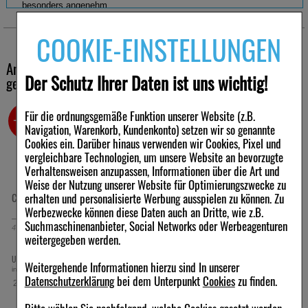
besonders angenehm.
CeraVe Feuchtigkeitscreme enthält eine Kombination aus drei
COOKIE-EINSTELLUNGEN
essenziellen Ceramiden 1, 3 und 6-II, die die Hautschutzbarriere
aufbaut und die Haut wieder zart und samtig macht.
Andere Kunden haben ebenfalls folgende Produkte
Der Schutz Ihrer Daten ist uns wichtig!
Die aktiven Wirkstoffe wie Ceramide und Hyaluron werden durch
gekauft
die patentierte Wirkstoff-Freisetzung über den Tag freigesetzt und
geben der trockenen Haut ihr Wohlbefinden zurück.
Für die ordnungsgemäße Funktion unserer Website (z.B.
-32%
-15,5%
CeraVe Feuchtigkeitscreme ist für Kinder und Erwachsene
Navigation, Warenkorb, Kundenkonto) setzen wir so genannte
geeignet. Die Verträglichkeit ist von Dermatologen bestätigt und
Cookies ein. Darüber hinaus verwenden wir Cookies, Pixel und
mit dem Ecarf-Qualitätssiegel als allergikerfreundlich
vergleichbare Technologien, um unsere Website an bevorzugte
ausgezeichnet.
Verhaltensweisen anzupassen, Informationen über die Art und
Wunderbar seidige Textur mit Hyaluron
Weise der Nutzung unserer Website für Optimierungszwecke zu
CeraVe Feuchtigkeitscreme enthält Hyaluron. Diese gibt der
erhalten und personalisierte Werbung ausspielen zu können. Zu
CERAVE schäumendes Reinigungsgel
CERAVE regenerierende Handcreme
trockenen Haut den zusätzlichen Feuchtigkeitsboost während
Werbezwecke können diese Daten auch an Dritte, wie z.B.
Ceramide die Hautschutzbarriere auffüllen. Die Haut fühlt sich
Suchmaschinenanbieter, Social Networks oder Werbeagenturen
nach der Anwendung samtiger und geschmeidiger an. Durch die
473
ml
Gel
100
ml
Creme
weitergegeben werden.
patentierte Wirkstoff-Freisetzung, die die Aktivstoffe im Laufe der
Zeit an die Haut abgibt, entfalten sie ihre Wirkung noch lange nach
11,45 €
7,53 €
UVP:
16,90 €
UVP:
8,90 €
³
³
dem Auftragen. Die Haut wird langanhaltend und tiefenwirksam
Weitergehende Informationen hierzu sind In unserer
inkl. MwSt zzgl.
Versand
inkl. MwSt zzgl.
Versand
verwöhnt.
Datenschutzerklärung
bei dem Unterpunkt
Cookies
zu finden.
24,21 €
75,30 €
pro 1 l
pro 1 l
CeraVe Feuchtigkeitscreme kann für den ganzen Körper und für