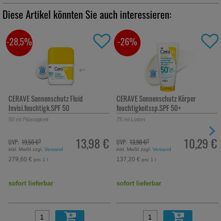
Diese Artikel könnten Sie auch interessieren:
-28,5%
-26%
CERAVE Sonnenschutz Fluid
CERAVE Sonnenschutz Körper
Invisi.feuchtigk.SPF 50
feuchtigkeitssp.SPF 50+
50
ml
Flüssigkeit
75
ml
Lotion
13,98 €
10,29 €
UVP:
19,50 €
UVP:
13,90 €
³
³
inkl. MwSt zzgl.
Versand
inkl. MwSt zzgl.
Versand
279,60 €
137,20 €
pro 1 l
pro 1 l
sofort lieferbar
sofort lieferbar