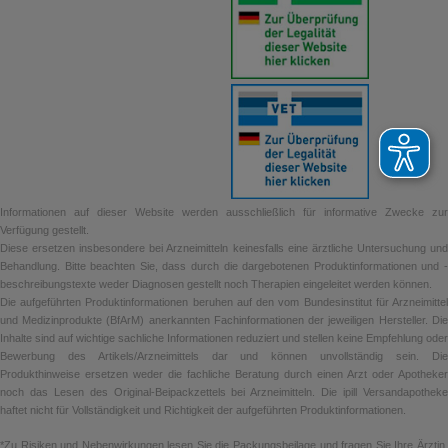
Informationen auf dieser Website werden ausschließlich für informative Zwecke zur
Verfügung gestellt.
Diese ersetzen insbesondere bei Arzneimitteln keinesfalls eine ärztliche Untersuchung und
Behandlung. Bitte beachten Sie, dass durch die dargebotenen Produktinformationen und -
beschreibungstexte weder Diagnosen gestellt noch Therapien eingeleitet werden können.
Die aufgeführten Produktinformationen beruhen auf den vom Bundesinstitut für Arzneimittel
und Medizinprodukte (BfArM) anerkannten Fachinformationen der jeweiligen Hersteller. Die
Inhalte sind auf wichtige sachliche Informationen reduziert und stellen keine Empfehlung oder
Bewerbung des Artikels/Arzneimittels dar und können unvollständig sein. Die
Produkthinweise ersetzen weder die fachliche Beratung durch einen Arzt oder Apotheker
noch das Lesen des Original-Beipackzettels bei Arzneimitteln. Die ipill Versandapotheke
haftet nicht für Vollständigkeit und Richtigkeit der aufgeführten Produktinformationen.
*Zu Risiken und Nebenwirkungen lesen Sie die Packungsbeilage und fragen Sie Ihre Ärztin,