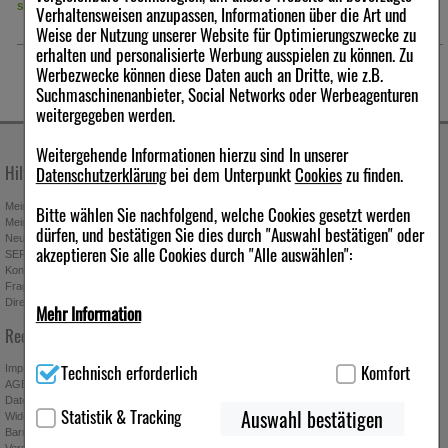
sofort lieferbar
sofort lieferbar
Verhaltensweisen anzupassen, Informationen über die Art und
Die Ignatiusbohne wird vor allem zur Behandlung von
Weise der Nutzung unserer Website für Optimierungszwecke zu
Stimmungsschwankungen und innerer Unruhe sowie
Kopfschmerzen eingesetzt.
erhalten und personalisierte Werbung ausspielen zu können. Zu
Werbezwecke können diese Daten auch an Dritte, wie z.B.
Sanguinaria:
Suchmaschinenanbieter, Social Networks oder Werbeagenturen
Die kanadische Blutwurzel entfaltet ihre Wirkung bei den
weitergegeben werden.
körperlichen Beschwerden der Wechseljahre. So lassen sich durch
Sanguinaria Hitzewallungen mit anfallartigen Gesichtsrötungen,
Weitergehende Informationen hierzu sind In unserer
Herzklopfen und Kopfschmerzen positiv beeinflussen.
Hilfe & Kontakt
Unternehmen
Datenschutzerklärung
bei dem Unterpunkt
Cookies
zu finden.
Sepia:
Die Tinte des Tintenfischs ist vor allem wegen ihrer Wirkung bei
Mein Kundenkonto
Stellenangebote
Bitte wählen Sie nachfolgend, welche Cookies gesetzt werden
den seelischen Beschwerden der Wechseljahre geschätzt wie z.
Mein Merkzettel
Presseportal
dürfen, und bestätigen Sie dies durch "Auswahl bestätigen" oder
B. Reizbarkeit oder Gleichgültigkeit, Erschöpfungszustände und
Neuregistrierung
Affiliate-Programm
akzeptieren Sie alle Cookies durch "Alle auswählen":
Ein- und Durchschlafstörungen.
SEPA-Empfängerüberprüfung
Download-Archiv
Kontakt
Bonus-Programm
Fragen & Antworten
Freundschaftswerbung
Direktbestellung
Gutscheine & Aktionen
Warengruppe
Mehr Information
Newsletter anmelden & Vorteile
Rechtliches
sichern
Homöopathie/Biochemie
Technisch Notwendig:
Hierbei handelt es sich um Cookies, die
Technisch erforderlich
Komfort
für die Grundfunktionen unserer Website notwendig sind (z.B.
Impressum
AGB
Navigation, Warenkorb, Kundenkonto), weshalb auf diese nicht
Datenschutz
verzichtet werden kann.
Statistik & Tracking
Auswahl bestätigen
Widerrufsbelehrung
Absenden
Barrierefreiheitserklärung
Ich möchte zukünftig über Trends,