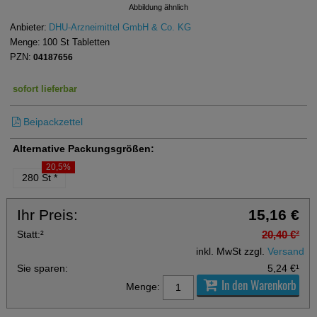
Abbildung ähnlich
Anbieter:
DHU-Arzneimittel GmbH & Co. KG
Menge:
100
St
Tabletten
PZN:
04187656
sofort lieferbar
Beipackzettel
Alternative Packungsgrößen:
20,5%
280 St
*
Ihr Preis:
15,16 €
Statt:
²
20,40 €
²
inkl. MwSt zzgl.
Versand
Sie sparen:
5,24 €
¹
In den Warenkorb
Menge: