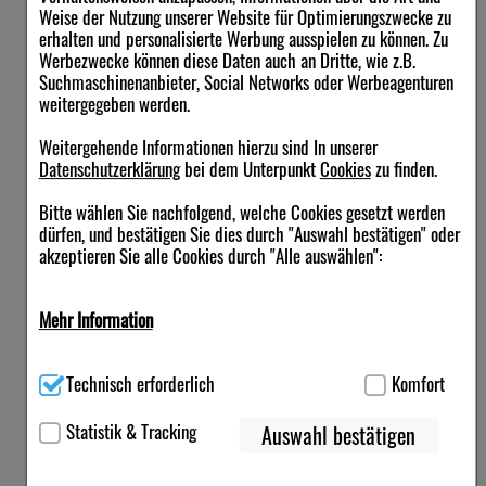
Weise der Nutzung unserer Website für Optimierungszwecke zu
erhalten und personalisierte Werbung ausspielen zu können. Zu
Werbezwecke können diese Daten auch an Dritte, wie z.B.
Suchmaschinenanbieter, Social Networks oder Werbeagenturen
weitergegeben werden.
Weitergehende Informationen hierzu sind In unserer
Datenschutzerklärung
bei dem Unterpunkt
Cookies
zu finden.
Bitte wählen Sie nachfolgend, welche Cookies gesetzt werden
dürfen, und bestätigen Sie dies durch "Auswahl bestätigen" oder
akzeptieren Sie alle Cookies durch "Alle auswählen":
Mehr Information
Technisch Notwendig:
Hierbei handelt es sich um Cookies, die
Technisch erforderlich
Komfort
für die Grundfunktionen unserer Website notwendig sind (z.B.
Navigation, Warenkorb, Kundenkonto), weshalb auf diese nicht
verzichtet werden kann.
Statistik & Tracking
Auswahl bestätigen
Komfort:
Diese Cookies werden genutzt um das Einkaufserlebnis