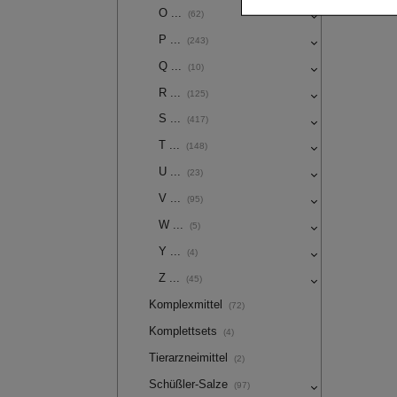
Partnerprogramm zu be
O ...
(62)
Statistik & Tracking:
Hi
P ...
(243)
mit deren Hilfe wir uns
Q ...
(10)
Werbung auf Drittseiten
Dritte wie z.B. Google 
R ...
(125)
S ...
(417)
T ...
(148)
U ...
(23)
V ...
(95)
W ...
(5)
Y ...
(4)
Z ...
(45)
Komplexmittel
(72)
Komplettsets
(4)
Tierarzneimittel
(2)
Schüßler-Salze
(97)