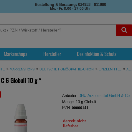
Bestellung & Beratung: 034953 - 811980
Mo. - Fr. 8:00 - 17:00 Uhr
Markenshops
Hersteller
Desinfektion & Schutz
ITE
MARKENSHOPS
DEUTSCHE HOMÖOPATHIE-UNION
EINZELMITTEL
A ...
C 6 Globuli
10 g
*
REN
Anbieter:
DHU-Arzneimittel GmbH & Co.
Menge:
10
g
Globuli
PZN:
00000141
derzeit nicht
lieferbar