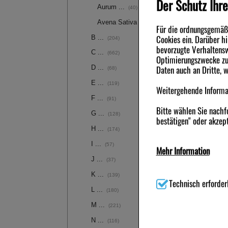
Der Schutz Ihre
Aurum ...
(40)
Avena Sativa
(18)
Für die ordnungsgemäße
Cookies ein. Darüber h
B ...
(204)
bevorzugte Verhaltensw
C ...
(662)
Optimierungszwecke zu 
Daten auch an Dritte, 
D ...
(68)
E ...
(119)
Weitergehende Informat
F ...
(91)
Bitte wählen Sie nachf
G ...
(128)
bestätigen" oder akzept
H ...
(174)
I ...
(57)
Mehr Information
J ...
(37)
Technisch Notwendig:
H
K ...
(139)
(z.B. Navigation, Waren
Technisch erforder
L ...
(180)
Komfort:
Diese Cookies 
M ...
(221)
Wiedererkennung des Be
Komfort-Cookies ermögl
N ...
(116)