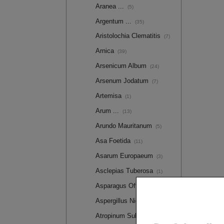
Aranea ...
(5)
Argentum ...
(35)
Aristolochia Clematitis
(7)
Arnica
(39)
Arsenicum Album
(24)
Arsenum Jodatum
(7)
Artemisa
(1)
Arum ...
(13)
Arundo Mauritanum
(5)
Asa Foetida
(11)
Asarum Europaeum
(3)
Asclepias Tuberosa
(1)
Asparagus Officinalis
(1)
Aspergillus Niger
(1)
Atropinum Sulforicum
(6)