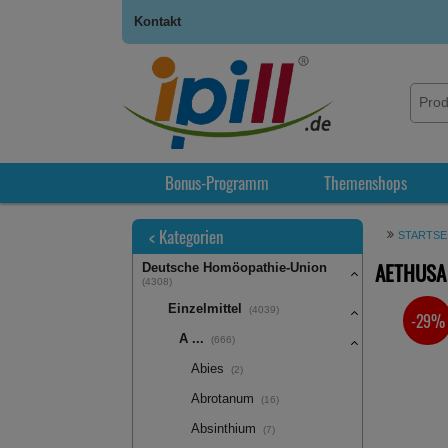
Kontakt
Bonus-Programm
Themenshops
<
Kategorien
STARTSE
AETHUSA 
Deutsche Homöopathie-Union
(4308)
Einzelmittel
(4039)
-29%
SIE SPA
A ...
(666)
Abies
(2)
Abrotanum
(16)
Absinthium
(7)