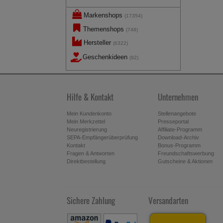
Markenshops
(17354)
Themenshops
(748)
Hersteller
(6322)
Geschenkideen
(92)
Hilfe & Kontakt
Unternehmen
Mein Kundenkonto
Stellenangebote
Mein Merkzettel
Presseportal
Neuregistrierung
Affiliate-Programm
SEPA-Empfängerüberprüfung
Download-Archiv
Kontakt
Bonus-Programm
Fragen & Antworten
Freundschaftswerbung
Direktbestellung
Gutscheine & Aktionen
Sichere Zahlung
Versandarten