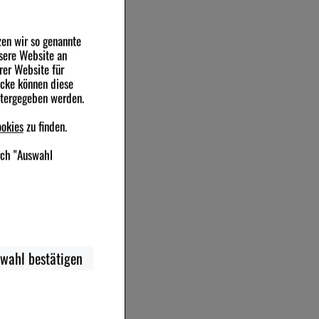
zen wir so genannte
sere Website an
rer Website für
ecke können diese
itergegeben werden.
okies
zu finden.
rch "Auswahl
ebsite notwendig sind
wahl bestätigen
 beispielsweise für die
nstellung) anzupassen.
 und unser