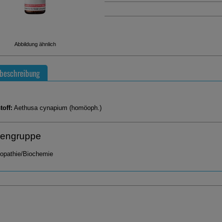
Abbildung ähnlich
beschreibung
toff:
Aethusa cynapium (homöoph.)
engruppe
pathie/Biochemie