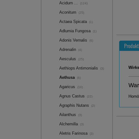
Acidum ...
(124)
Aconitum
(25)
Actaea Spicata
(1)
Adlumia Fungosa
(1)
Adonis Vernalis
(6)
Produkt
Adrenalin
(4)
Aesculus
(25)
Wirks
Aethiops Antimonialis
(3)
Aethusa
(6)
War
Agaricus
(16)
Agnus Castus
Homöo
(22)
Agraphis Nutans
(2)
Ailanthus
(3)
Alchemilla
(3)
Aletris Farinosa
(3)