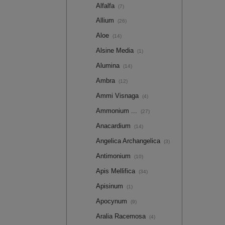
Alfalfa
(7)
Allium
(26)
Aloe
(14)
Alsine Media
(1)
Alumina
(14)
Ambra
(12)
Ammi Visnaga
(4)
Ammonium ...
(27)
Anacardium
(14)
Angelica Archangelica
(3)
Antimonium
(10)
Apis Mellifica
(34)
Apisinum
(1)
Apocynum
(9)
Aralia Racemosa
(4)