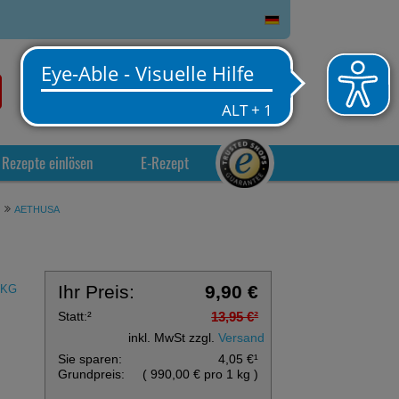
0
Service
Anmelden
Warenkorb
Rezepte einlösen
E-Rezept
AETHUSA
Ihr Preis:
9,90 €
 KG
Statt:
²
13,95 €
²
inkl. MwSt zzgl.
Versand
Sie sparen:
4,05 €
¹
Grundpreis:
(
990,00 €
pro 1 kg
)