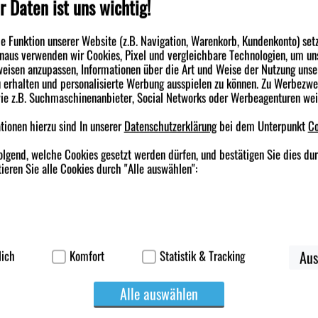
r Daten ist uns wichtig!
 Funktion unserer Website (z.B. Navigation, Warenkorb, Kundenkonto) set
inaus verwenden wir Cookies, Pixel und vergleichbare Technologien, um un
eisen anzupassen, Informationen über die Art und Weise der Nutzung unse
erhalten und personalisierte Werbung ausspielen zu können. Zu Werbezw
wie z.B. Suchmaschinenanbieter, Social Networks oder Werbeagenturen we
ionen hierzu sind In unserer
Datenschutzerklärung
bei dem Unterpunkt
Co
olgend, welche Cookies gesetzt werden dürfen, und bestätigen Sie dies du
ieren Sie alle Cookies durch "Alle auswählen":
ierbei handelt es sich um Cookies, die für die Grundfunktionen unserer W
korb, Kundenkonto), weshalb auf diese nicht verzichtet werden kann.
lich
Komfort
Statistik & Tracking
Aus
werden genutzt um das Einkaufserlebnis noch ansprechender zu gestalten,
Alle auswählen
suchers oder unsere Seite an bevorzugte Verhaltensweisen (z.B. Sprachei
ichen es uns auch auf Ihre Bedürfnisse zugeschrittene Inhalte anzuzeigen