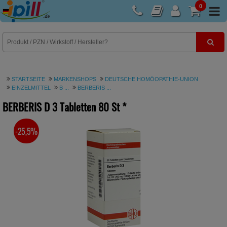
0
E-Rezept
STARTSEITE
MARKENSHOPS
DEUTSCHE HOMÖOPATHIE-UNION
EINZELMITTEL
B ...
BERBERIS ...
BERBERIS D 3 Tabletten
80 St
*
-25,5%
SIE SPAREN