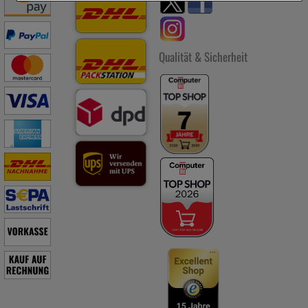
anzupassen. Komfort-Cookies ermöglichen es uns auch auf Ihre
Bedürfnisse zugeschrittene Inhalte anzuzeigen und unser
Partnerprogramm zu betreiben.
Qualität & Sicherheit
Statistik & Tracking:
Hierüber lassen sich Informationen über
die Art und Weise der Nutzung unserer Website sammeln, mit
deren Hilfe wir unsere Website weiter für Sie optimieren
können, den Inhalt auf unserer Website aber auch die Werbung
auf Drittseiten möglichst relevant für Sie zu gestalten. Bitte
beachten Sie, dass Daten hierfür teilweise an Dritte wie z.B.
Google oder soziale Medien übertragen werden.