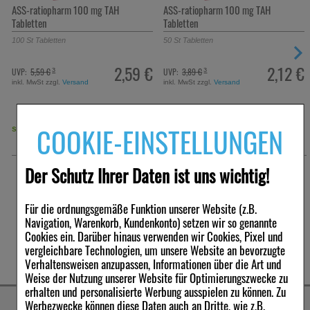
ASS-ratiopharm 100 mg TAH
ASS-ratiopharm 100 mg TAH
Tabletten
Tabletten
100
St
Tabletten
50
St
Tabletten
2,59 €
2,12 €
UVP:
5,59 €
UVP:
3,89 €
³
³
inkl. MwSt zzgl.
Versand
inkl. MwSt zzgl.
Versand
COOKIE-EINSTELLUNGEN
sofort lieferbar
sofort lieferbar
Der Schutz Ihrer Daten ist uns wichtig!
Für die ordnungsgemäße Funktion unserer Website (z.B.
Navigation, Warenkorb, Kundenkonto) setzen wir so genannte
Cookies ein. Darüber hinaus verwenden wir Cookies, Pixel und
vergleichbare Technologien, um unsere Website an bevorzugte
Verhaltensweisen anzupassen, Informationen über die Art und
Weise der Nutzung unserer Website für Optimierungszwecke zu
erhalten und personalisierte Werbung ausspielen zu können. Zu
Werbezwecke können diese Daten auch an Dritte, wie z.B.