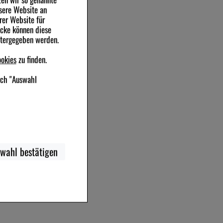
sere Website an
rer Website für
ecke können diese
itergegeben werden.
okies
zu finden.
rch "Auswahl
ebsite notwendig sind
wahl bestätigen
 beispielsweise für die
nstellung) anzupassen.
 und unser
erer Website sammeln,