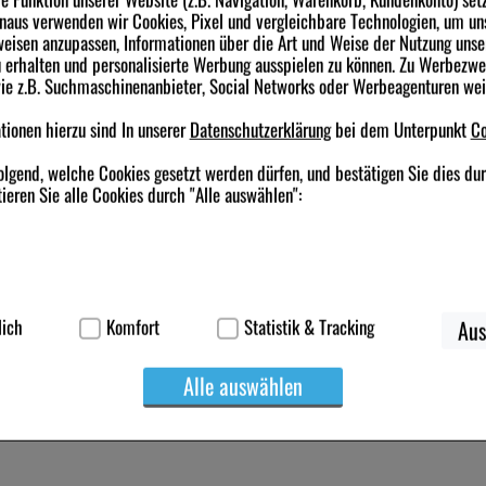
inaus verwenden wir Cookies, Pixel und vergleichbare Technologien, um un
eisen anzupassen, Informationen über die Art und Weise der Nutzung unse
erhalten und personalisierte Werbung ausspielen zu können. Zu Werbezw
wie z.B. Suchmaschinenanbieter, Social Networks oder Werbeagenturen we
ionen hierzu sind In unserer
Datenschutzerklärung
bei dem Unterpunkt
Co
olgend, welche Cookies gesetzt werden dürfen, und bestätigen Sie dies du
ieren Sie alle Cookies durch "Alle auswählen":
ierbei handelt es sich um Cookies, die für die Grundfunktionen unserer W
korb, Kundenkonto), weshalb auf diese nicht verzichtet werden kann.
lich
Komfort
Statistik & Tracking
Aus
werden genutzt um das Einkaufserlebnis noch ansprechender zu gestalten,
Alle auswählen
suchers oder unsere Seite an bevorzugte Verhaltensweisen (z.B. Sprachei
ichen es uns auch auf Ihre Bedürfnisse zugeschrittene Inhalte anzuzeigen
treiben.
erüber lassen sich Informationen über die Art und Weise der Nutzung uns