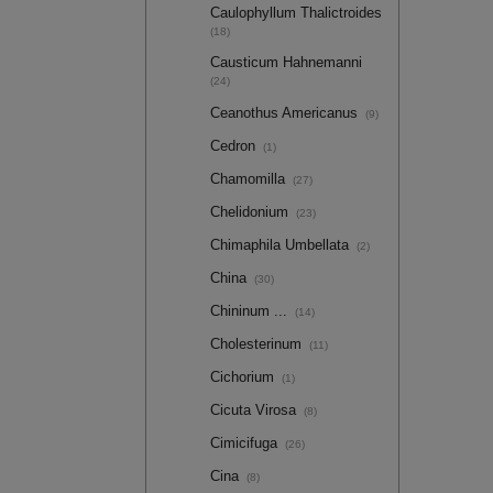
Caulophyllum Thalictroides
(18)
Causticum Hahnemanni
(24)
Ceanothus Americanus
(9)
Cedron
(1)
Chamomilla
(27)
Chelidonium
(23)
Chimaphila Umbellata
(2)
China
(30)
Chininum ...
(14)
Cholesterinum
(11)
Cichorium
(1)
Cicuta Virosa
(8)
Cimicifuga
(26)
Cina
(8)