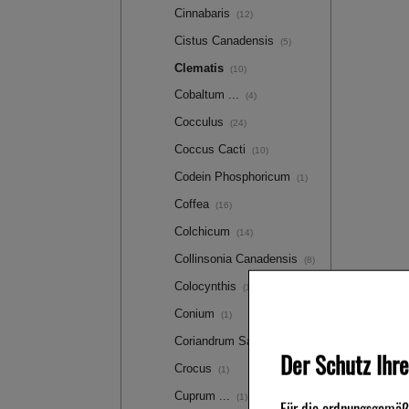
Cinnabaris
(12)
Cistus Canadensis
(5)
Clematis
(10)
Cobaltum ...
(4)
Cocculus
(24)
Coccus Cacti
(10)
Codein Phosphoricum
(1)
Coffea
(16)
Colchicum
(14)
Collinsonia Canadensis
(8)
Colocynthis
(16)
Conium
(1)
Coriandrum Sativum
(27)
Der Schutz Ihre
Crocus
(1)
Cuprum ...
(1)
Für die ordnungsgemäße