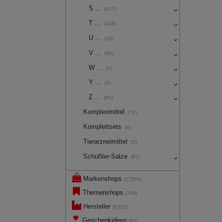
mit deren Hilfe wir uns
S ...
(417)
Werbung auf Drittseiten
Dritte wie z.B. Google 
T ...
(148)
U ...
(23)
V ...
(95)
W ...
(5)
Y ...
(4)
Z ...
(45)
Komplexmittel
(72)
Komplettsets
(4)
Tierarzneimittel
(2)
Schüßler-Salze
(97)
Markenshops
(17354)
Themenshops
(748)
Hersteller
(6322)
Geschenkideen
(92)