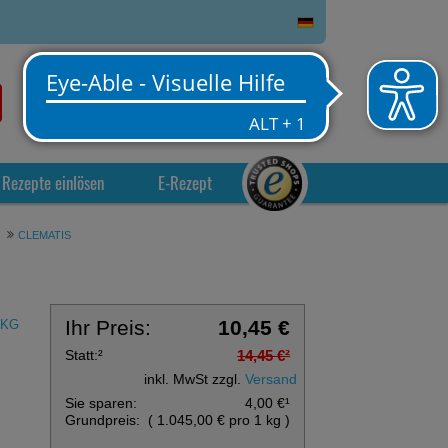
0
Service
Anmelden
Warenkorb
Rezepte einlösen
E-Rezept
.
CLEMATIS
Ihr Preis:
10,45 €
 KG
Statt:
²
14,45 €
²
inkl. MwSt zzgl.
Versand
Sie sparen:
4,00 €
¹
Grundpreis:
(
1.045,00 €
pro 1 kg
)