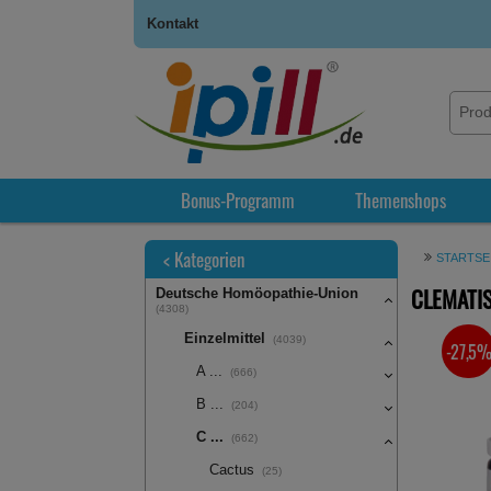
Kontakt
Bonus-Programm
Themenshops
<
Kategorien
STARTSE
CLEMATIS
Deutsche Homöopathie-Union
(4308)
Einzelmittel
(4039)
-27,5
SIE SPA
A ...
(666)
B ...
(204)
C ...
(662)
Cactus
(25)