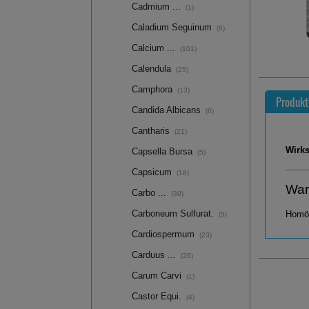
Cadmium ...
(1)
Caladium Seguinum
(6)
Calcium ...
(101)
Calendula
(25)
Camphora
(13)
Produkt
Candida Albicans
(6)
Cantharis
(21)
Wirks
Capsella Bursa
(5)
Capsicum
(18)
War
Carbo ...
(30)
Carboneum Sulfurat.
Homöo
(5)
Cardiospermum
(23)
Carduus ...
(26)
Carum Carvi
(1)
Castor Equi.
(4)