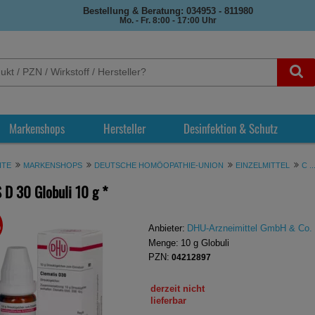
Bestellung & Beratung: 034953 - 811980
Mo. - Fr. 8:00 - 17:00 Uhr
Markenshops
Hersteller
Desinfektion & Schutz
ITE
MARKENSHOPS
DEUTSCHE HOMÖOPATHIE-UNION
EINZELMITTEL
C ..
 D 30 Globuli
10 g
*
%
REN
Anbieter:
DHU-Arzneimittel GmbH & Co.
Menge:
10
g
Globuli
PZN:
04212897
derzeit nicht
lieferbar