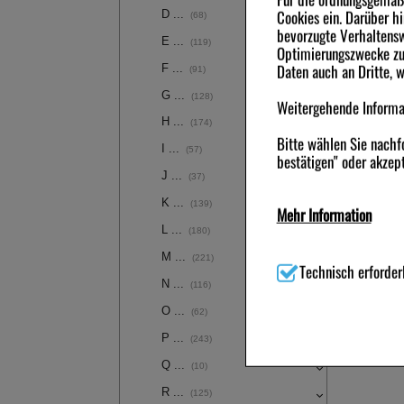
Cookies ein. Darüber h
D ...
(68)
bevorzugte Verhaltensw
E ...
(119)
Optimierungszwecke zu 
Daten auch an Dritte, 
F ...
(91)
G ...
(128)
Weitergehende Informat
H ...
(174)
Bitte wählen Sie nachf
I ...
(57)
bestätigen" oder akzept
J ...
(37)
K ...
(139)
Mehr Information
L ...
(180)
Technisch Notwendig:
H
M ...
(221)
(z.B. Navigation, Waren
Technisch erforder
N ...
(116)
Komfort:
Diese Cookies 
O ...
(62)
Wiedererkennung des Be
Komfort-Cookies ermögl
P ...
(243)
Partnerprogramm zu be
Q ...
(10)
Statistik & Tracking:
Hi
R ...
(125)