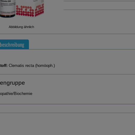
Abbildung ähnlich
beschreibung
toff:
Clematis recta (homöoph.)
engruppe
pathie/Biochemie