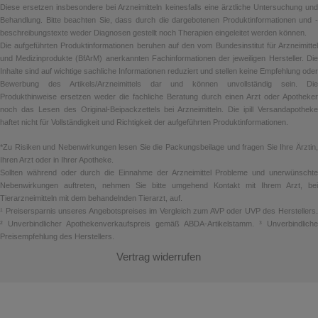
Diese ersetzen insbesondere bei Arzneimitteln keinesfalls eine ärztliche Untersuchung und
Behandlung. Bitte beachten Sie, dass durch die dargebotenen Produktinformationen und -
beschreibungstexte weder Diagnosen gestellt noch Therapien eingeleitet werden können.
Die aufgeführten Produktinformationen beruhen auf den vom Bundesinstitut für Arzneimittel
und Medizinprodukte (BfArM) anerkannten Fachinformationen der jeweiligen Hersteller. Die
Inhalte sind auf wichtige sachliche Informationen reduziert und stellen keine Empfehlung oder
Bewerbung des Artikels/Arzneimittels dar und können unvollständig sein. Die
Produkthinweise ersetzen weder die fachliche Beratung durch einen Arzt oder Apotheker
noch das Lesen des Original-Beipackzettels bei Arzneimitteln. Die ipill Versandapotheke
haftet nicht für Vollständigkeit und Richtigkeit der aufgeführten Produktinformationen.
*Zu Risiken und Nebenwirkungen lesen Sie die Packungsbeilage und fragen Sie Ihre Ärztin,
Ihren Arzt oder in Ihrer Apotheke.
Sollten während oder durch die Einnahme der Arzneimittel Probleme und unerwünschte
Nebenwirkungen auftreten, nehmen Sie bitte umgehend Kontakt mit Ihrem Arzt, bei
Tierarzneimitteln mit dem behandelnden Tierarzt, auf.
¹ Preisersparnis unseres Angebotspreises im Vergleich zum AVP oder UVP des Herstellers.
² Unverbindlicher Apothekenverkaufspreis gemäß ABDA-Artikelstamm. ³ Unverbindliche
Preisempfehlung des Herstellers.
Vertrag widerrufen