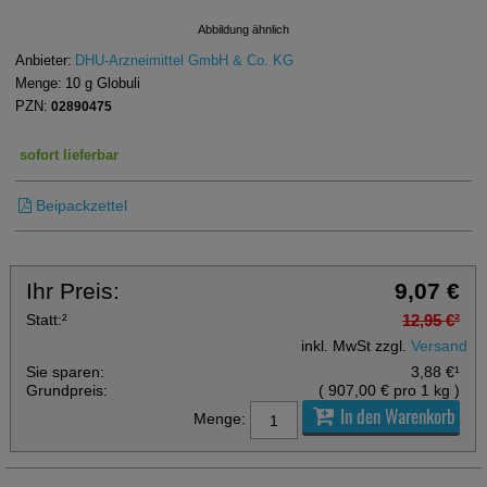
Abbildung ähnlich
Anbieter:
DHU-Arzneimittel GmbH & Co. KG
Menge:
10
g
Globuli
PZN:
02890475
sofort lieferbar
Beipackzettel
Ihr Preis:
9,07 €
Statt:
²
12,95 €
²
inkl. MwSt zzgl.
Versand
Sie sparen:
3,88 €
¹
Grundpreis:
(
907,00 €
pro 1 kg
)
In den Warenkorb
Menge: