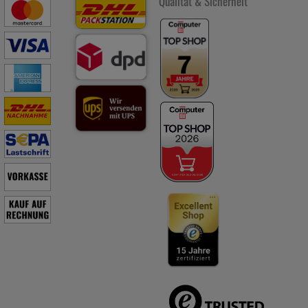
Qualität & Sicherheit
Partnerprogramm zu betreiben.
Statistik & Tracking:
Hierüber lassen sich Informationen über
die Art und Weise der Nutzung unserer Website sammeln, mit
deren Hilfe wir unsere Website weiter für Sie optimieren
können, den Inhalt auf unserer Website aber auch die Werbung
auf Drittseiten möglichst relevant für Sie zu gestalten. Bitte
beachten Sie, dass Daten hierfür teilweise an Dritte wie z.B.
Google oder soziale Medien übertragen werden.