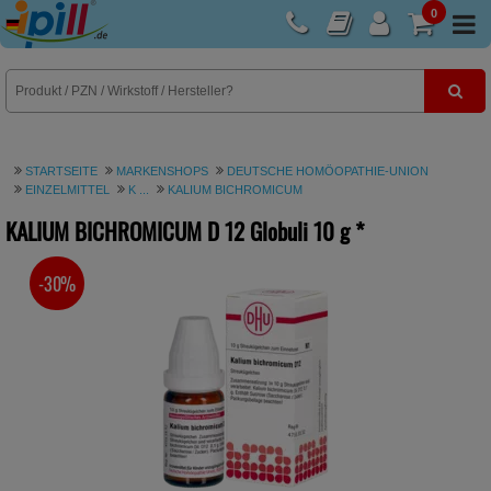
0
E-Rezept
STARTSEITE
MARKENSHOPS
DEUTSCHE HOMÖOPATHIE-UNION
EINZELMITTEL
K ...
KALIUM BICHROMICUM
KALIUM BICHROMICUM D 12 Globuli
10 g
*
-30%
SIE SPAREN