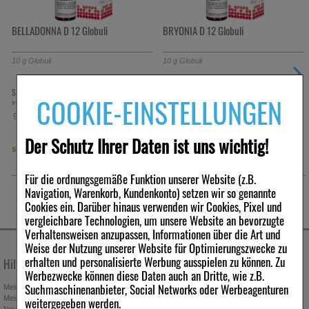
BELLADONNA D 12 Globuli
BRYONIA D 12 Globuli
10
g
Globuli
10
g
Globuli
9,07 €
9,07 €
Statt:
12,95 €
Statt:
12,95 €
²
²
COOKIE-EINSTELLUNGEN
inkl. MwSt zzgl.
Versand
inkl. MwSt zzgl.
Versand
907,00 €
907,00 €
pro 1 kg
pro 1 kg
Der Schutz Ihrer Daten ist uns wichtig!
sofort lieferbar
sofort lieferbar
Für die ordnungsgemäße Funktion unserer Website (z.B.
Navigation, Warenkorb, Kundenkonto) setzen wir so genannte
Cookies ein. Darüber hinaus verwenden wir Cookies, Pixel und
vergleichbare Technologien, um unsere Website an bevorzugte
Verhaltensweisen anzupassen, Informationen über die Art und
Weise der Nutzung unserer Website für Optimierungszwecke zu
erhalten und personalisierte Werbung ausspielen zu können. Zu
Hilfe & Kontakt
Unternehmen
Werbezwecke können diese Daten auch an Dritte, wie z.B.
Suchmaschinenanbieter, Social Networks oder Werbeagenturen
Mein Kundenkonto
Stellenangebote
Mein Merkzettel
Presseportal
weitergegeben werden.
Neuregistrierung
Affiliate-Programm