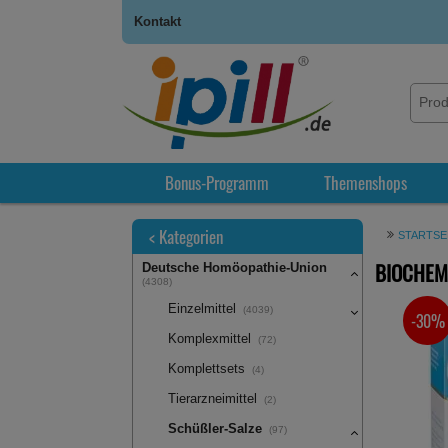
Kontakt
Bonus-Programm
Themenshops
<
Kategorien
STARTSE
BIOCHEMI
Deutsche Homöopathie-Union
(4308)
Einzelmittel
(4039)
-30%
SIE SPA
Komplexmittel
(72)
Komplettsets
(4)
Tierarzneimittel
(2)
Schüßler-Salze
(97)