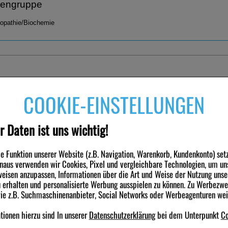
engruppe
pathie/Biochemie
nden haben ebenfalls folgende Produkte gekauft
COOKIE-EINSTELLUNGEN
-30%
-30%
r Daten ist uns wichtig!
 Funktion unserer Website (z.B. Navigation, Warenkorb, Kundenkonto) set
inaus verwenden wir Cookies, Pixel und vergleichbare Technologien, um un
eisen anzupassen, Informationen über die Art und Weise der Nutzung unse
erhalten und personalisierte Werbung ausspielen zu können. Zu Werbezw
wie z.B. Suchmaschinenanbieter, Social Networks oder Werbeagenturen we
E DHU 4 Kalium
BIOCHEMIE DHU 8 Natrium
BIOCHEMIE DHU
 D 6 Tabletten
chloratum D 6 Tabletten
sulfuricum D 6 
ionen hierzu sind In unserer
Datenschutzerklärung
bei dem Unterpunkt
Co
etten
200
St
Tabletten
200
St
Tabletten