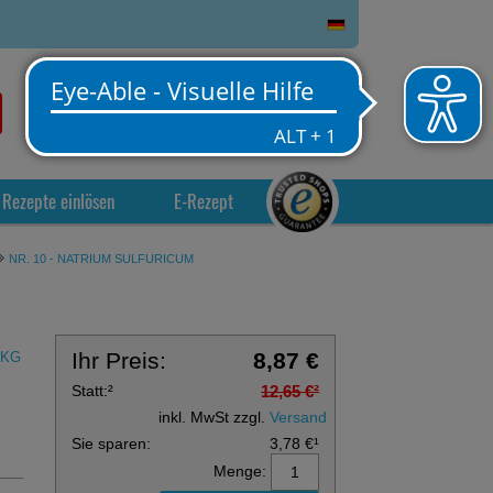
0
Service
Anmelden
Warenkorb
Rezepte einlösen
E-Rezept
NR. 10 - NATRIUM SULFURICUM
Ihr Preis:
8,87 €
 KG
Statt:
²
12,65 €
²
inkl. MwSt zzgl.
Versand
Sie sparen:
3,78 €
¹
Menge: