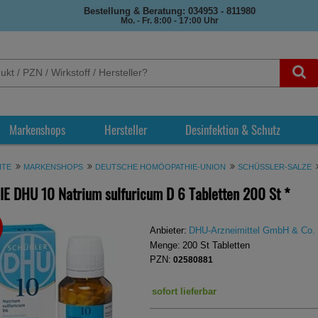
Bestellung & Beratung: 034953 - 811980
Mo. - Fr. 8:00 - 17:00 Uhr
Markenshops
Hersteller
Desinfektion & Schutz
ITE
MARKENSHOPS
DEUTSCHE HOMÖOPATHIE-UNION
SCHÜSSLER-SALZE
E DHU 10 Natrium sulfuricum D 6 Tabletten
200 St
*
REN
Anbieter:
DHU-Arzneimittel GmbH & Co.
Menge:
200
St
Tabletten
PZN:
02580881
sofort lieferbar