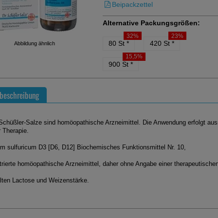
Beipackzettel
Alternative Packungsgrößen:
32%
23%
80 St
*
420 St
*
Abbildung ähnlich
15,5%
900 St
*
beschreibung
chüßler-Salze sind homöopathische Arzneimittel. Die Anwendung erfolgt auss
r Therapie.
um sulfuricum D3 [D6, D12] Biochemisches Funktionsmittel Nr. 10,
trierte homöopathische Arzneimittel, daher ohne Angabe einer therapeutischen
lten Lactose und Weizenstärke.