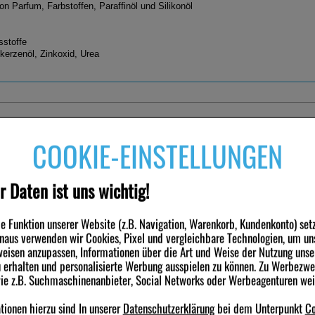
von Parfum, Farbstoffen, Paraffinöl und Silikonöl
sstoffe
kerzenöl, Zinkoxid, Urea
ndungsgebiete
ndliche Haut
dermitis
COOKIE-EINSTELLUNGEN
nden haben ebenfalls folgende Produkte gekauft
engruppe
r Daten ist uns wichtig!
-13,5%
-11%
, Körperpflege
 Funktion unserer Website (z.B. Navigation, Warenkorb, Kundenkonto) set
inaus verwenden wir Cookies, Pixel und vergleichbare Technologien, um un
eisen anzupassen, Informationen über die Art und Weise der Nutzung unse
erhalten und personalisierte Werbung ausspielen zu können. Zu Werbezw
wie z.B. Suchmaschinenanbieter, Social Networks oder Werbeagenturen we
 Nachtkerzen Duschöl
DR.THEISS Nachtkerzen
DR.THEISS Nac
ionen hierzu sind In unserer
Datenschutzerklärung
bei dem Unterpunkt
Co
Gesichtspflege