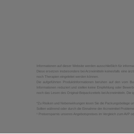
Informationen auf dieser Website werden ausschließlich für informa
Diese ersetzen insbesondere bei Arzneimitteln keinesfalls eine ä
noch Therapien eingeleitet werden können.
Die aufgeführten Produktinformationen beruhen auf den vom Bunde
Informationen reduziert und stellen keine Empfehlung oder Bewerb
noch das Lesen des Original-Beipackzettels bei Arzneimitteln. Die ip
*Zu Risiken und Nebenwirkungen lesen Sie die Packungsbeilage und f
Sollten während oder durch die Einnahme der Arzneimittel Probleme
¹ Preisersparnis unseres Angebotspreises im Vergleich zum AVP od