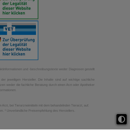
uktinformationen und -beschreibungstexte weder Diagnosen gestellt
r jeweiligen Hersteller. Die Inhalte sind auf wichtige sachliche
tzen weder die fachliche Beratung durch einen Arzt oder Apotheker
nformationen.
rzt, bei Tierarzneimitteln mit dem behandelnden Tierarzt, auf.
. ³ Unverbindliche Preisempfehlung des Herstellers.