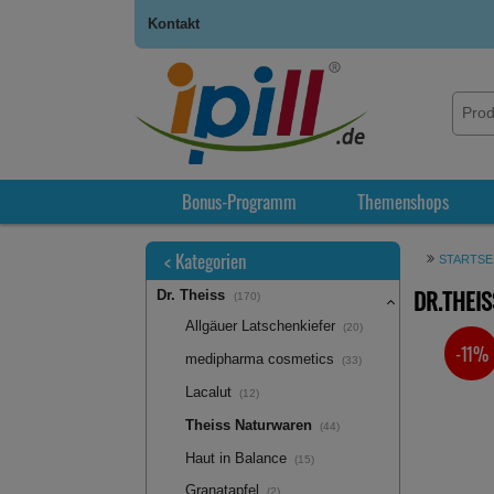
Kontakt
Bonus-Programm
Themenshops
<
Kategorien
STARTSE
DR.THEIS
Dr. Theiss
(170)
Allgäuer Latschenkiefer
(20)
-11%
SIE SPA
medipharma cosmetics
(33)
Lacalut
(12)
Theiss Naturwaren
(44)
Haut in Balance
(15)
Granatapfel
(2)