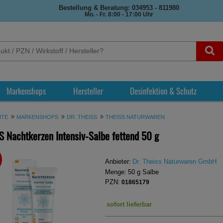
Bestellung & Beratung: 034953 - 811980
Mo. - Fr. 8:00 - 17:00 Uhr
Markenshops
Hersteller
Desinfektion & Schutz
ITE
MARKENSHOPS
DR. THEISS
THEISS NATURWAREN
S Nachtkerzen Intensiv-Salbe fettend
50 g
REN
Anbieter:
Dr. Theiss Naturwaren GmbH
Menge:
50
g
Salbe
PZN:
01865179
sofort lieferbar