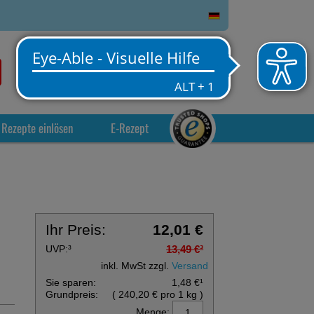
0
Service
Anmelden
Warenkorb
Rezepte einlösen
E-Rezept
Ihr Preis:
12,01 €
UVP:
³
13,49 €
³
inkl. MwSt zzgl.
Versand
Sie sparen:
1,48 €
¹
Grundpreis:
(
240,20 €
pro 1 kg
)
Menge: