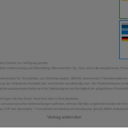
tive Zwecke zur Verfügung gestellt.
rztliche Untersuchung und Behandlung. Bitte beachten Sie, dass durch die dargebotenen Prod
sinstitut für Arzneimittel und Medizinprodukte (BfArM) anerkannten Fachinformationen de
ung des Artikels/Arzneimittels dar und können unvollständig sein. Die Produkthinweise erse
ill Versandapotheke haftet nicht für Vollständigkeit und Richtigkeit der aufgeführten Produkti
ragen Sie Ihre Ärztin, Ihren Arzt oder in Ihrer Apotheke.
 und unerwünschte Nebenwirkungen auftreten, nehmen Sie bitte umgehend Kontakt mit Ihrem A
er UVP des Herstellers. ² Unverbindlicher Apothekenverkaufspreis gemäß ABDA-Artikelstamm
Vertrag widerrufen