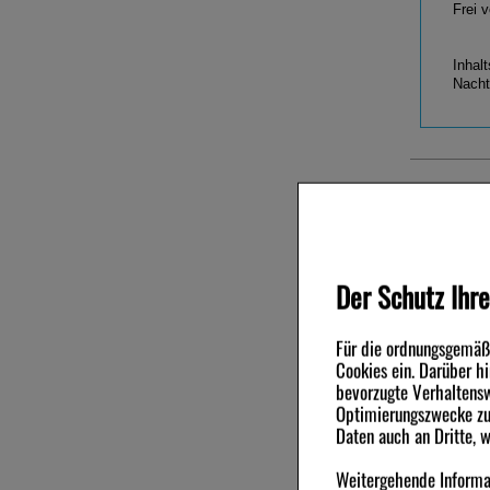
Frei 
Inhalt
Nacht
Anwe
Empfi
Neuro
Andere Ku
War
Der Schutz Ihre
-13,5%
-11%
Haut-
Für die ordnungsgemäße
Cookies ein. Darüber h
bevorzugte Verhaltensw
Optimierungszwecke zu 
Daten auch an Dritte, 
DR.THEISS Nachtkerzen
DR.THEISS
Weitergehende Informat
Hautbalsam