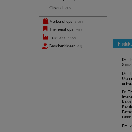
Olivenöl
(37)
Markenshops
(17354)
Themenshops
(748)
Hersteller
(6322)
Produkt
Geschenkideen
(92)
Dr. T
Spezi
Dr. T
Urea 
entwi
Dr. T
Inten
Kann 
Beruh
Fette
Lässt 
Frei 