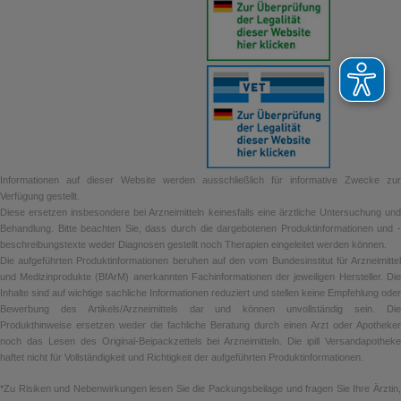
Informationen auf dieser Website werden ausschließlich für informative Zwecke zur
Verfügung gestellt.
Diese ersetzen insbesondere bei Arzneimitteln keinesfalls eine ärztliche Untersuchung und
Behandlung. Bitte beachten Sie, dass durch die dargebotenen Produktinformationen und -
beschreibungstexte weder Diagnosen gestellt noch Therapien eingeleitet werden können.
Die aufgeführten Produktinformationen beruhen auf den vom Bundesinstitut für Arzneimittel
und Medizinprodukte (BfArM) anerkannten Fachinformationen der jeweiligen Hersteller. Die
Inhalte sind auf wichtige sachliche Informationen reduziert und stellen keine Empfehlung oder
Bewerbung des Artikels/Arzneimittels dar und können unvollständig sein. Die
Produkthinweise ersetzen weder die fachliche Beratung durch einen Arzt oder Apotheker
noch das Lesen des Original-Beipackzettels bei Arzneimitteln. Die ipill Versandapotheke
haftet nicht für Vollständigkeit und Richtigkeit der aufgeführten Produktinformationen.
*Zu Risiken und Nebenwirkungen lesen Sie die Packungsbeilage und fragen Sie Ihre Ärztin,