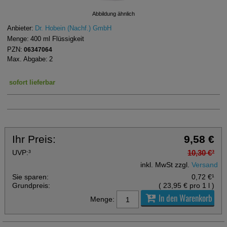
Abbildung ähnlich
Anbieter:
Dr. Hobein (Nachf.) GmbH
Menge:
400
ml
Flüssigkeit
PZN:
06347064
Max. Abgabe:
2
sofort lieferbar
Ihr Preis:
9,58 €
UVP:
³
10,30 €
³
inkl. MwSt zzgl.
Versand
Sie sparen:
0,72 €
¹
Grundpreis:
(
23,95 €
pro 1 l
)
In den Warenkorb
Menge: