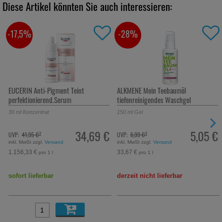
Diese Artikel könnten Sie auch interessieren:
-17,5%
-28%
EUCERIN Anti-Pigment Teint
ALKMENE Mein Teebaumöl
perfektionierend.Serum
tiefenreinigendes Waschgel
30
ml
Konzentrat
150
ml
Gel
34,69 €
5,05 €
UVP:
41,95 €
UVP:
6,99 €
³
³
inkl. MwSt zzgl.
Versand
inkl. MwSt zzgl.
Versand
1.156,33 €
33,67 €
pro 1 l
pro 1 l
sofort lieferbar
derzeit nicht lieferbar