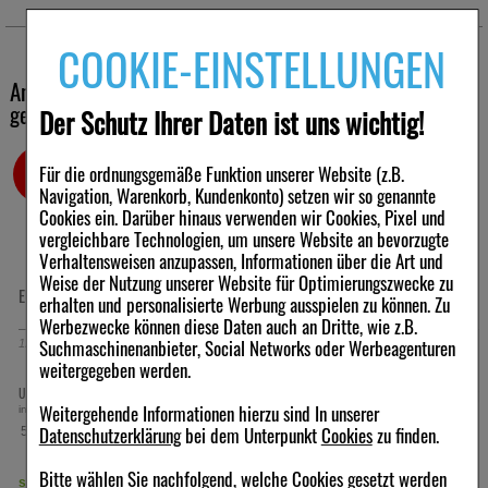
pH-Wert:
5,5 ± 0,3
COOKIE-EINSTELLUNGEN
hautneutral
Andere Kunden haben ebenfalls folgende Produkte
Die Anwendung:
Zum Duschen wie herkömmliche Produkte verwenden, durch
gekauft
Der Schutz Ihrer Daten ist uns wichtig!
Anwaschen den reichhaltigen Schaum erzeugen. Zum Baden
EUBOS FLÜSSIG WASCH+DUSCH BLAU dem einlaufenden
Wasser zufügen.
-7%
-45,5%
Für die ordnungsgemäße Funktion unserer Website (z.B.
Navigation, Warenkorb, Kundenkonto) setzen wir so genannte
Das Ergebnis:
Cookies ein. Darüber hinaus verwenden wir Cookies, Pixel und
Der hautneutrale pH-Wert (5,5) schützt und stabilisiert die
natürliche Biosphäre der Haut, auch bei regelmäßiger Anwendung.
vergleichbare Technologien, um unsere Website an bevorzugte
Sie fühlt sich nach der Reinigung porentief sauber, erfrischt und
Verhaltensweisen anzupassen, Informationen über die Art und
glatt an.
Weise der Nutzung unserer Website für Optimierungszwecke zu
EUBOS FEST blau unparfümiert
IMODIUM akut lingual
erhalten und personalisierte Werbung ausspielen zu können. Zu
Die hervorragende Hautverträglichkeit ist dermatologisch bestätigt.
Schmelztabletten
Werbezwecke können diese Daten auch an Dritte, wie z.B.
Suchmaschinenanbieter, Social Networks oder Werbeagenturen
Unsere Empfehlung:
125
g
Seife
12
St
Schmelztabletten
Als wohltuende, entspannende Pflege nach der Hautreinigung
weitergegeben werden.
empfehlen wir die Anwendung einer Körperlotion wie z. B. EUBOS
6,60 €
8,69 €
UVP:
7,10 €
Statt:
15,97 €
³
²
HAUTBALSAM für normale Haut und EUBOS HAUTBALSAM F
Weitergehende Informationen hierzu sind In unserer
inkl. MwSt zzgl.
Versand
inkl. MwSt zzgl.
Versand
für trockene Haut.
Datenschutzerklärung
bei dem Unterpunkt
Cookies
zu finden.
52,80 €
pro 1 kg
Ingredients
Bitte wählen Sie nachfolgend, welche Cookies gesetzt werden
sofort lieferbar
sofort lieferbar