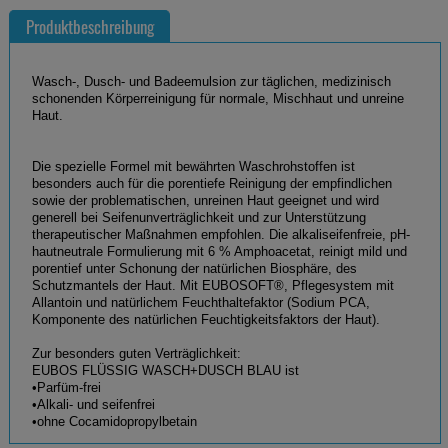
Produktbeschreibung
Wasch-, Dusch- und Badeemulsion zur täglichen, medizinisch
schonenden Körperreinigung für normale, Mischhaut und unreine
Haut.
Die spezielle Formel mit bewährten Waschrohstoffen ist
besonders auch für die porentiefe Reinigung der empfindlichen
sowie der problematischen, unreinen Haut geeignet und wird
generell bei Seifenunverträglichkeit und zur Unterstützung
therapeutischer Maßnahmen empfohlen. Die alkaliseifenfreie, pH-
hautneutrale Formulierung mit 6 % Amphoacetat, reinigt mild und
porentief unter Schonung der natürlichen Biosphäre, des
Schutzmantels der Haut. Mit EUBOSOFT®, Pflegesystem mit
Allantoin und natürlichem Feuchthaltefaktor (Sodium PCA,
Komponente des natürlichen Feuchtigkeitsfaktors der Haut).
Zur besonders guten Verträglichkeit:
EUBOS FLÜSSIG WASCH+DUSCH BLAU ist
•Parfüm-frei
•Alkali- und seifenfrei
•ohne Cocamidopropylbetain