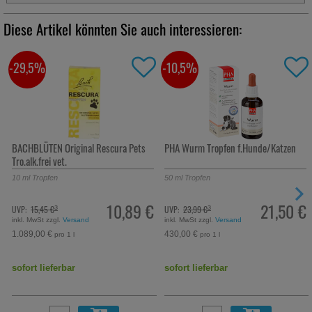
Diese Artikel könnten Sie auch interessieren:
-29,5%
-10,5%
BACHBLÜTEN Original Rescura Pets
PHA Wurm Tropfen f.Hunde/Katzen
Tro.alk.frei vet.
10
ml
Tropfen
50
ml
Tropfen
10,89 €
21,50 €
UVP:
15,45 €
UVP:
23,99 €
³
³
inkl. MwSt zzgl.
Versand
inkl. MwSt zzgl.
Versand
1.089,00 €
430,00 €
pro 1 l
pro 1 l
sofort lieferbar
sofort lieferbar