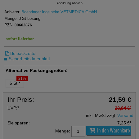
Abbildung ähnlich
Anbieter:
Boehringer Ingelheim VETMEDICA GmbH
Menge:
3
St
Lösung
PZN:
00662876
sofort lieferbar
Beipackzettel
Sicherheitsdatenblatt
Alternative Packungsgrößen:
21%
6 St
*
Ihr Preis:
21,59 €
UVP:
³
28,84 €
³
inkl. MwSt zzgl.
Versand
Sie sparen:
7,25 €
¹
In den Warenkorb
Menge: