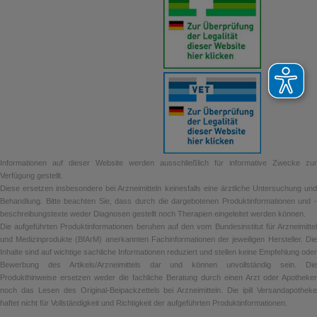
2
Publicis Brand Monitor Deutschland Welle 2/2018
PFLICHTTEXTE
Frontline Spot on Hund S, M, L
, Lösung zum Auftropfen auf die
Haut für Hunde. Wirkstoff: Fipronil.
Anwendungsgebiete:
Zur
Behandlung von Hunden mit einem Körpergewicht von 2 kg bis 10
kg (S), über 10 kg bis 20 kg (M), über 20 kg bis 40 kg (L) gegen
Floh-, Zecken- und Haarlingsbefall. Abtötung von Flöhen
(
Ctenocephalides
spp.). Die insektizide Wirksamkeit gegen adulte
Flöhe bleibt 8 Wochen lang erhalten. Abtötung von Zecken
(
Ixodes ricinus, Dermacentor variabilis, Rhipicephalus
sanguineus
). Die akarizide Wirksamkeit gegen Zecken hält bis zu
Informationen auf dieser Website werden ausschließlich für informative Zwecke zur
4 Wochen an. Abtötung von Haarlingen (
Trichodectes canis
). Zur
Verfügung gestellt.
Behandlung und Kontrolle der Flohstichallergie
Diese ersetzen insbesondere bei Arzneimitteln keinesfalls eine ärztliche Untersuchung und
(Flohallergiedermatitis = FAD). [Okt 2017]
Behandlung. Bitte beachten Sie, dass durch die dargebotenen Produktinformationen und -
beschreibungstexte weder Diagnosen gestellt noch Therapien eingeleitet werden können.
Die aufgeführten Produktinformationen beruhen auf den vom Bundesinstitut für Arzneimittel
und Medizinprodukte (BfArM) anerkannten Fachinformationen der jeweiligen Hersteller. Die
Warengruppe
Inhalte sind auf wichtige sachliche Informationen reduziert und stellen keine Empfehlung oder
Bewerbung des Artikels/Arzneimittels dar und können unvollständig sein. Die
Produkthinweise ersetzen weder die fachliche Beratung durch einen Arzt oder Apotheker
Tierarzneimittel
noch das Lesen des Original-Beipackzettels bei Arzneimitteln. Die ipill Versandapotheke
haftet nicht für Vollständigkeit und Richtigkeit der aufgeführten Produktinformationen.