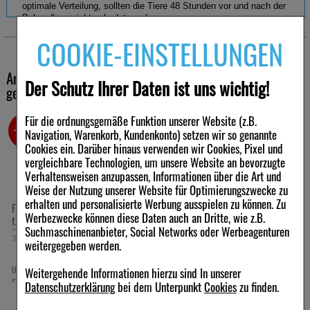
optimale Verteilung, sollten die Tiere 48 Stunden vor und nach der
Behandlung nicht gebadet werden.
COOKIE-EINSTELLUNGEN
Parasiten nehmen den Wirkstoff bei Kontakt mit Fell und Haut
über den Panzer auf und werden so abgetötet.
Frontline® Spot On kann bei Hunden ab einem Gewicht von 2kg
Andere Kunden haben ebenfalls folgende Produkte
Der Schutz Ihrer Daten ist uns wichtig!
angewendet werden, unabhängig von Alter des Tieres, auch bei
gekauft
tragenden oder säugenden Hündinnen.
Der Körperkontakt mit dem behandelten Tier ist nach Abtrocknung
Für die ordnungsgemäße Funktion unserer Website (z.B.
-22%
-25%
der Auftragsstelle unbedenklich.
Navigation, Warenkorb, Kundenkonto) setzen wir so genannte
Cookies ein. Darüber hinaus verwenden wir Cookies, Pixel und
vergleichbare Technologien, um unsere Website an bevorzugte
Verhaltensweisen anzupassen, Informationen über die Art und
Weise der Nutzung unserer Website für Optimierungszwecke zu
erhalten und personalisierte Werbung ausspielen zu können. Zu
FRONTLINE Spot on H 40 Lösung
FRONTLINE Spot on H 20 Lösung
Fragen & Antworten:
Werbezwecke können diese Daten auch an Dritte, wie z.B.
f.Hunde
f.Hunde
Suchmaschinenanbieter, Social Networks oder Werbeagenturen
Warum sehe ich nach der Behandlung noch Zecken?
3
St
Lösung
3
St
Lösung
weitergegeben werden.
Frontline® tötet über 90% der Zecken innerhalb von 48
Stunden ab. Aufgrund des Wirkprinzips ist es jedoch möglich,
30,87 €
24,97 €
dass vorübergehend lebende Zecken am Tier sichtbar sind, die
UVP:
39,52 €
UVP:
33,27 €
³
³
Weitergehende Informationen hierzu sind In unserer
das Tier neu befallen haben. Sie werden jedoch abgetötet,
inkl. MwSt zzgl.
Versand
inkl. MwSt zzgl.
Versand
Datenschutzerklärung
bei dem Unterpunkt
Cookies
zu finden.
sobald ausreichend Wirkstoff durch den Panzer eingedrungen
ist und können dann einfach entfernt werden