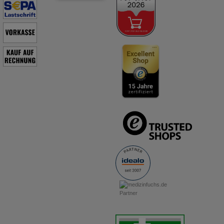
erforderlich um herauszufinden um welche Milbenspezies es
sich handelt.
Was sind Haarlinge?
Haarlinge sind flügellose Insekten, die
unsere Haustiere befallen können. Anders als Läuse saugen
sie kein Blut, sondern ernähren sich von Hautschuppen oder
Wundsekreten. Frontline® tötet Hundehaarlinge zuverlässig
ab.
Wie schütze ich meinen Hundewelpen vor Flöhen und
Zecken?
Auch Hundewelpen können bereits von Parasiten
befallen sein. Vor allem Flöhe können den Kleinen zu schaffen
machen und bei massivem Befall sogar eine Blutarmut
auslösen. Frontline® Spray kann bei Welpen schon ab dem
ersten Lebenstag eingesetzt werden. Es tötet Flöhe
zuverlässig ab und kann genau auf das Gewicht des Welpen
angepasst werden.
Kann Frontline® Spot On auch bei anderen Tieren
angewendet werden?
Frontline® ist zugelassen zur
Anwendung bei Hunden und Katzen.
QUELLEN
1
IQVIA Ecto Pharma Report 08/2018