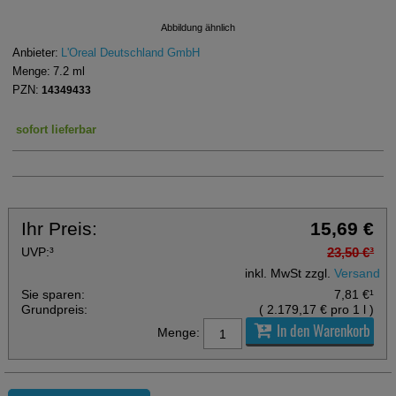
Abbildung ähnlich
Anbieter:
L'Oreal Deutschland GmbH
Menge:
7.2
ml
PZN:
14349433
sofort lieferbar
Ihr Preis:
15,69 €
UVP:
³
23,50 €
³
inkl. MwSt zzgl.
Versand
Sie sparen:
7,81 €
¹
Grundpreis:
(
2.179,17 €
pro 1 l
)
In den Warenkorb
Menge: