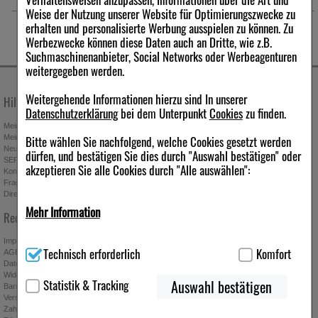
Weise der Nutzung unserer Website für Optimierungszwecke zu
erhalten und personalisierte Werbung ausspielen zu können. Zu
Werbezwecke können diese Daten auch an Dritte, wie z.B.
Suchmaschinenanbieter, Social Networks oder Werbeagenturen
weitergegeben werden.
Weitergehende Informationen hierzu sind In unserer
Hilfe & Kontakt
Unternehmen
Datenschutzerklärung
bei dem Unterpunkt
Cookies
zu finden.
Mein Kundenkonto
Stellenangebote
Bitte wählen Sie nachfolgend, welche Cookies gesetzt werden
Mein Merkzettel
Presseportal
Neuregistrierung
Affiliate-Programm
dürfen, und bestätigen Sie dies durch "Auswahl bestätigen" oder
SEPA-Empfängerüberprüfung
Download-Archiv
akzeptieren Sie alle Cookies durch "Alle auswählen":
Kontakt
Bonus-Programm
Fragen & Antworten
Freundschaftswerbung
Direktbestellung
Gutscheine & Aktionen
Mehr Information
Newsletter anmelden & Vorteile
Rechtliches
sichern
Technisch Notwendig:
Hierbei handelt es sich um Cookies, die
Impressum
Technisch erforderlich
Komfort
für die Grundfunktionen unserer Website notwendig sind (z.B.
AGB
Datenschutz
Navigation, Warenkorb, Kundenkonto), weshalb auf diese nicht
Widerrufsbelehrung
Absenden
verzichtet werden kann.
Statistik & Tracking
Auswahl bestätigen
Barrierefreiheitserklärung
Ich möchte zukünftig über Trends,
Versand
Komfort:
Diese Cookies werden genutzt um das Einkaufserlebnis
Schnäppchen, Gutscheine, Aktionen und
Zahlung