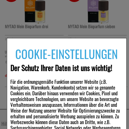
MYTAO Mein Bioparfum drei
MYTAO Mein Bioparfum sieben
15
ml
15
ml
COOKIE-EINSTELLUNGEN
12,03 €
15,85 €
UVP:
18,90 €
UVP:
24,90 €
³
³
inkl. MwSt zzgl.
Versand
inkl. MwSt zzgl.
Versand
802,00 €
1.056,67 €
pro 1 l
pro 1 l
Der Schutz Ihrer Daten ist uns wichtig!
derzeit nicht lieferbar
derzeit nicht lieferbar
Für die ordnungsgemäße Funktion unserer Website (z.B.
Navigation, Warenkorb, Kundenkonto) setzen wir so genannte
Cookies ein. Darüber hinaus verwenden wir Cookies, Pixel und
vergleichbare Technologien, um unsere Website an bevorzugte
Verhaltensweisen anzupassen, Informationen über die Art und
Weise der Nutzung unserer Website für Optimierungszwecke zu
erhalten und personalisierte Werbung ausspielen zu können. Zu
Werbezwecke können diese Daten auch an Dritte, wie z.B.
Hilfe & Kontakt
Unternehmen
Suchmaschinenanbieter, Social Networks oder Werbeagenturen