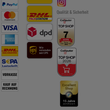
Bedürfnisse zugeschrittene Inhalte anzuzeigen und unser
Partnerprogramm zu betreiben.
Qualität & Sicherheit
Statistik & Tracking:
Hierüber lassen sich Informationen über
die Art und Weise der Nutzung unserer Website sammeln, mit
deren Hilfe wir unsere Website weiter für Sie optimieren
können, den Inhalt auf unserer Website aber auch die Werbung
auf Drittseiten möglichst relevant für Sie zu gestalten. Bitte
beachten Sie, dass Daten hierfür teilweise an Dritte wie z.B.
Google oder soziale Medien übertragen werden.