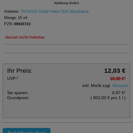
Abbildung ähnlich
Anbieter:
TAOASIS GmbH Natur Duft Manufaktur
Menge:
15
ml
PZN:
09930723
derzeit nicht lieferbar
Ihr Preis:
12,03 €
UVP:
³
18,90 €
³
inkl. MwSt zzgl.
Versand
Sie sparen:
6,87 €
¹
Grundpreis:
(
802,00 €
pro 1 l
)
Produktbeschreibung