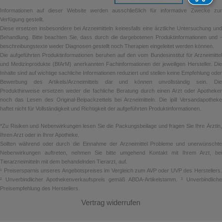
Informationen auf dieser Website werden ausschließlich für informative Zwecke zur
Verfügung gestellt.
Diese ersetzen insbesondere bei Arzneimitteln keinesfalls eine ärztliche Untersuchung und
Behandlung. Bitte beachten Sie, dass durch die dargebotenen Produktinformationen und -
beschreibungstexte weder Diagnosen gestellt noch Therapien eingeleitet werden können.
Die aufgeführten Produktinformationen beruhen auf den vom Bundesinstitut für Arzneimittel
und Medizinprodukte (BfArM) anerkannten Fachinformationen der jeweiligen Hersteller. Die
Inhalte sind auf wichtige sachliche Informationen reduziert und stellen keine Empfehlung oder
Bewerbung des Artikels/Arzneimittels dar und können unvollständig sein. Die
Produkthinweise ersetzen weder die fachliche Beratung durch einen Arzt oder Apotheker
noch das Lesen des Original-Beipackzettels bei Arzneimitteln. Die ipill Versandapotheke
haftet nicht für Vollständigkeit und Richtigkeit der aufgeführten Produktinformationen.
*Zu Risiken und Nebenwirkungen lesen Sie die Packungsbeilage und fragen Sie Ihre Ärztin,
Ihren Arzt oder in Ihrer Apotheke.
Sollten während oder durch die Einnahme der Arzneimittel Probleme und unerwünschte
Nebenwirkungen auftreten, nehmen Sie bitte umgehend Kontakt mit Ihrem Arzt, bei
Tierarzneimitteln mit dem behandelnden Tierarzt, auf.
¹ Preisersparnis unseres Angebotspreises im Vergleich zum AVP oder UVP des Herstellers.
² Unverbindlicher Apothekenverkaufspreis gemäß ABDA-Artikelstamm. ³ Unverbindliche
Preisempfehlung des Herstellers.
Vertrag widerrufen