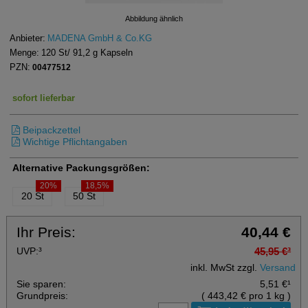
Abbildung ähnlich
Anbieter:
MADENA GmbH & Co.KG
Menge:
120
St
/ 91,2 g
Kapseln
PZN:
00477512
sofort lieferbar
Beipackzettel
Wichtige Pflichtangaben
Alternative Packungsgrößen:
20%
18,5%
20 St
50 St
Ihr Preis:
40,44 €
UVP:
³
45,95 €
³
inkl. MwSt zzgl.
Versand
Sie sparen:
5,51 €
¹
Grundpreis:
(
443,42 €
pro 1 kg
)