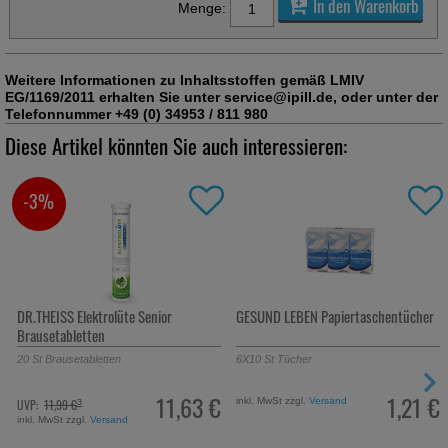
In den Warenkorb
Menge:
Weitere Informationen zu Inhaltsstoffen gemäß LMIV
EG/1169/2011 erhalten Sie unter service@ipill.de, oder unter der
Telefonnummer +49 (0) 34953 / 811 980
Diese Artikel könnten Sie auch interessieren:
-3%
DR.THEISS Elektrolüte Senior
GESUND LEBEN Papiertaschentücher
Brausetabletten
20
St
Brausetabletten
6X10
St
Tücher
11,63 €
1,21 €
inkl. MwSt zzgl.
Versand
UVP:
11,99 €
³
inkl. MwSt zzgl.
Versand