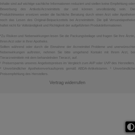
Inhalte sind auf wichtige sachliche Informationen reduziert und stellen keine Empfehlung oder
Bewerbung des Artikels/Arzneimittels dar und können unvollständig sein. Die
Produkthinweise ersetzen weder die fachliche Beratung durch einen Arzt oder Apotheker
noch das Lesen des Original-Beipackzettels bei Arzneimitteln. Die ipill Versandapotheke
haftet nicht für Vollständigkeit und Richtigkeit der aufgeführten Produktinformationen.
*Zu Risiken und Nebenwirkungen lesen Sie die Packungsbeilage und fragen Sie Ihre Ärztin,
Ihren Arzt oder in Ihrer Apotheke.
Sollten während oder durch die Einnahme der Arzneimittel Probleme und unerwünschte
Nebenwirkungen auftreten, nehmen Sie bitte umgehend Kontakt mit Ihrem Arzt, bei
Tierarzneimitteln mit dem behandelnden Tierarzt, auf.
¹ Preisersparnis unseres Angebotspreises im Vergleich zum AVP oder UVP des Herstellers.
² Unverbindlicher Apothekenverkaufspreis gemäß ABDA-Artikelstamm. ³ Unverbindliche
Preisempfehlung des Herstellers.
Vertrag widerrufen