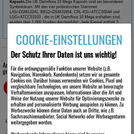
Kapseln.
Die UK Darmflora 10 Mega Kapseln sind ein besonderes
Synbiotokum: Mit den vier probiotischen Stämmen
LA5=DSM13241, BB12=DSM15954, CRL-431=ATCC55544 und
LGG=ATCC53103 , die in UK Darmflora 10 Mega enthalten sind,
wurden über 1.000 Studien durchgeführt: Jede Kapsel enthält 5
Millarden Keime. Auch zu dem speziellen in UK Darmflora 10
Mega enthaltenen Inulin „Synergy 1“ gibt es wissenschaftliche
COOKIE-EINSTELLUNGEN
Untersuchungen. UK Darmflora 10 Mega unterstützt Ihr
Immunsystem durch die enthaltenen Inhaltsstoffe optimal und
schonend.
Der Schutz Ihrer Daten ist uns wichtig!
UK Darmflora 10 Mega ist so konzipiert, dass auch Kinder und
Säuglinge das Präparat zum Erhalt ihrer Gesundheit anwenden
Andere Kunden haben ebenfalls folgende Produkte
können. Zur optimalen Anwendung für Kinder und Säuglinge
Für die ordnungsgemäße Funktion unserer Website (z.B.
werden die Kapseln auseinander gezogen und der Inhalt einer
gekauft
Navigation, Warenkorb, Kundenkonto) setzen wir so genannte
Speise beigemischt, die maximal Zimmertemperatur (25°C) haben
sollte.
Cookies ein. Darüber hinaus verwenden wir Cookies, Pixel und
vergleichbare Technologien, um unsere Website an bevorzugte
-5%
-10,5%
Verhaltensweisen anzupassen, Informationen über die Art und
Warengruppe
Weise der Nutzung unserer Website für Optimierungszwecke zu
erhalten und personalisierte Werbung ausspielen zu können. Zu
Magen-, Darmmittel, Verdauung
Werbezwecke können diese Daten auch an Dritte, wie z.B.
Suchmaschinenanbieter, Social Networks oder Werbeagenturen
ALMASED Vitalkost Pflanzen K Pulver
BASEN CITRATE Pur n.Apotheker
weitergegeben werden.
Rudolf Keil Pulver
500
g
Pulver
216
g
Pulver