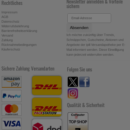
Newsletter anmelden & Vorteile
Rechtliches
Statistik & Tracking:
Hierüber lassen sich Informationen über
sichern
die Art und Weise der Nutzung unserer Website sammeln, mit
Impressum
deren Hilfe wir unsere Website weiter für Sie optimieren
AGB
können, den Inhalt auf unserer Website aber auch die Werbung
Datenschutz
auf Drittseiten möglichst relevant für Sie zu gestalten. Bitte
Widerrufsbelehrung
Absenden
beachten Sie, dass Daten hierfür teilweise an Dritte wie z.B.
Barrierefreiheitserklärung
Ich möchte zukünftig über Trends,
Versand
Google oder soziale Medien übertragen werden.
Schnäppchen, Gutscheine, Aktionen und
Zahlung
Angebote der ipill Versandapotheke per E-
Rücknahmebedingungen
Käuferschutz
Mail informiert werden. Diese Einwilligung
kann jederzeit widerrufen werden.
Sichere Zahlung
Versandarten
Folgen Sie uns
Qualität & Sicherheit