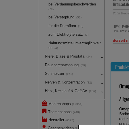
Brausetabletten
Papiertas
bei Verdauungsbeschwerden
(70)
20
St
Brausetabletten
6X10
St
Tü
bei Verstopfung
(52)
11,63 €
inkl. MwSt 
für die Darmflora
UVP:
11,99 €
³
(36)
inkl. MwSt zzgl.
Versand
zum Elektrolytersatz
(2)
derzeit nicht lieferbar
sofort li
Nahrungsmittelunverträglichkeit
en
(4)
Niere, Blase & Prostata
(34)
…
Raucherentwöhnung
Produkt
(39)
Schmerzen
(161)
Nerven & Konzentration
(82)
Omep
Herz, Kreislauf & Gefäße
(136)
Allge
Markenshops
(17354)
Omepr
Themenshops
(748)
Sodbr
reduz
Hersteller
(6322)
und s
Geschenkideen
(92)