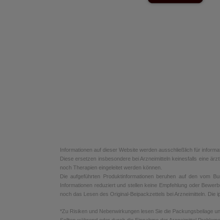
Informationen auf dieser Website werden ausschließlich für informa
Diese ersetzen insbesondere bei Arzneimitteln keinesfalls eine ä
noch Therapien eingeleitet werden können.
Die aufgeführten Produktinformationen beruhen auf den vom Bunde
Informationen reduziert und stellen keine Empfehlung oder Bewerb
noch das Lesen des Original-Beipackzettels bei Arzneimitteln. Die ip
*Zu Risiken und Nebenwirkungen lesen Sie die Packungsbeilage und f
Sollten während oder durch die Einnahme der Arzneimittel Probleme