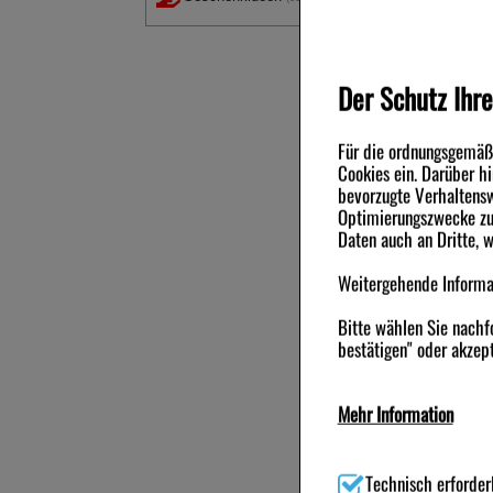
Beson
Jede 
Die m
Der Schutz Ihre
Darm 
die K
Für die ordnungsgemäße
Anwe
Cookies ein. Darüber h
bevorzugte Verhaltensw
Die e
Optimierungszwecke zu 
bis z
Daten auch an Dritte, 
1-
Di
Weitergehende Informat
Ka
Di
Andere Ku
Bitte wählen Sie nachf
Ka
bestätigen" oder akzept
Es
Oh
-80%
-49,5%
Wenn 
Mehr Information
werde
Infos
Technisch Notwendig:
H
(z.B. Navigation, Waren
Technisch erforder
Wi