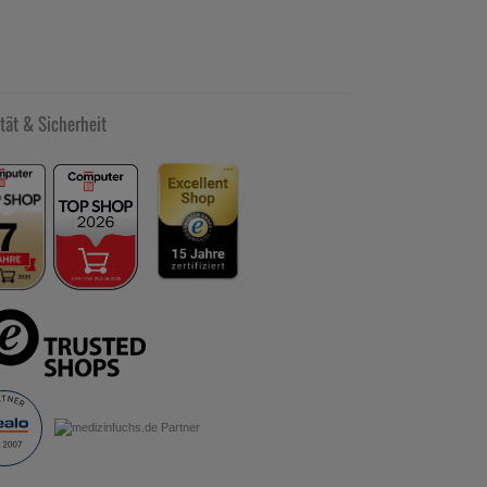
r eingenommen werden. Bei ungeklärtem
arken oder anhaltenden Beschwerden sowie neu
 vor beziehungsweise während der Anwendung
ekannten Unverträglichkeit gegenüber bestimmten
tät & Sicherheit
 Anwendung bei Erwachsenen. Wirkstoff:
 Sodbrennen, Säurerückfluss). Enthält
 und fragen Sie Ihre Ärztin, Ihren Arzt oder in