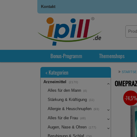
Kontakt
Bonus-Programm
Themenshops
<
Kategorien
STARTSE
OMEPRAZO
Arzneimittel
(2170)
Alles für den Mann
(4)
-74,5
SIE SPA
Stärkung & Kräftigung
(11)
Allergie & Heuschnupfen
(93)
Alles für die Frau
(48)
Augen, Nase & Ohren
(177)
Beruhigung & Schlaf
(74)