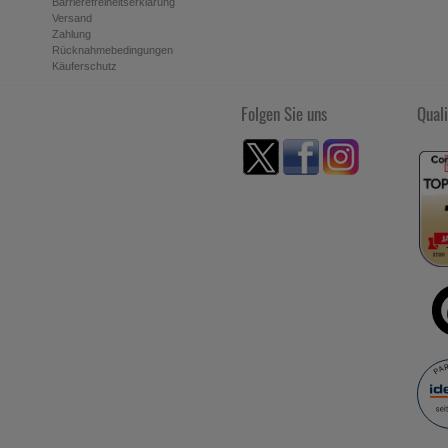
nenpumpenhemmer. Omeprazol HEUMANN darf nicht zusammen mit Nelfinavi
Barrierefreiheitserklärung
htsverlust, Schluckbeschwerden, Blut im Erbrochenen, schwarzem Stuhl, st
Versand
tretenen oder veränderten Beschwerden bei Personen über 55 Jahren sollte
Zahlung
Rücknahmebedingungen
icher Rat eingeholt werden. Das Arzneimittel enthält Saccharose. Bei einer b
Käuferschutz
rn sollte die Einnahme erst nach Rücksprache mit dem Arzt erfolgen.
ttext
Folgen Sie uns
Quali
azol HEUMANN 20 mg bei Sodbrennen magensaftresistente Hartkapseln. Zur
azol. Anwendung: Zur kurzzeitigen Behandlung von Refluxbeschwerden (z. B.
arose (Zucker). Zu Risiken und Nebenwirkungen lesen Sie die Packungsbeilage
 Apotheke. Stand: 11/2023.
engruppe
razol