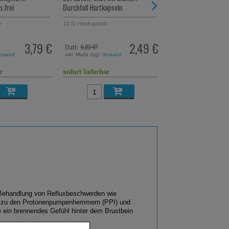
apseln
Tabletten
n
20
St
Tabletten, überzogen
28
St
Trinkampullen
/ 56
2,49 €
8,62 €
Statt:
13,53 €
UVP:
59,65 €
²
³
ersand
inkl. MwSt zzgl.
Versand
inkl. MwSt zzgl.
Versand
90,04 €
pro 1 l
r
sofort lieferbar
sofort lieferbar
 Behandlung von Refluxbeschwerden wie
rt zu den Protonenpumpenhemmern (PPI) und
 ein brennendes Gefühl hinter dem Brustbein