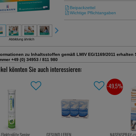
Beipackzettel
Wichtige Pflichtangaben
Abbildung ähnlich
formationen zu Inhaltsstoffen gemäß LMIV EG/1169/2011 erhalten Si
mer +49 (0) 34953 / 811 980
ikel könnten Sie auch interessieren:
-49,5%
-58,5%
EBEN
NASENSPRAY-ratiopharm
LOPEDIUM akut 