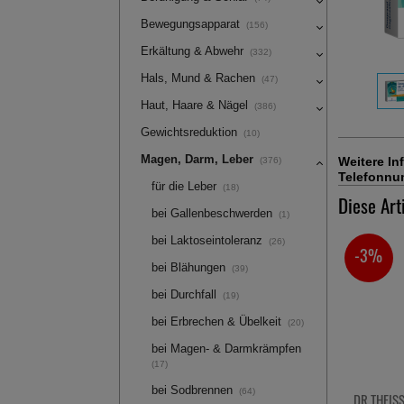
Bewegungsapparat
(156)
Erkältung & Abwehr
(332)
Hals, Mund & Rachen
(47)
Haut, Haare & Nägel
(386)
Gewichtsreduktion
(10)
Magen, Darm, Leber
Weitere In
(376)
Telefonnum
für die Leber
(18)
Diese Art
bei Gallenbeschwerden
(1)
bei Laktoseintoleranz
(26)
-3%
bei Blähungen
(39)
bei Durchfall
(19)
bei Erbrechen & Übelkeit
(20)
bei Magen- & Darmkrämpfen
(17)
bei Sodbrennen
(64)
DR.THEISS Elektrolüte Senior
GESUND L