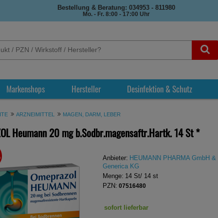
Bestellung & Beratung: 034953 - 811980
Mo. - Fr. 8:00 - 17:00 Uhr
Markenshops
Hersteller
Desinfektion & Schutz
ITE
ARZNEIMITTEL
MAGEN, DARM, LEBER
L Heumann 20 mg b.Sodbr.magensaftr.Hartk.
14 St
*
%
REN
Anbieter:
HEUMANN PHARMA GmbH & 
Generica KG
Menge:
14
St
/ 14 st
PZN:
07516480
sofort lieferbar