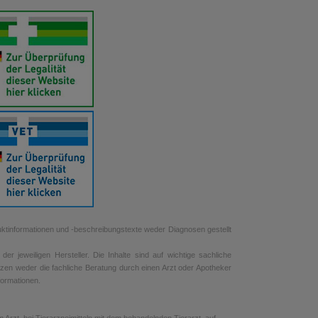
uktinformationen und -beschreibungstexte weder Diagnosen gestellt
r jeweiligen Hersteller. Die Inhalte sind auf wichtige sachliche
tzen weder die fachliche Beratung durch einen Arzt oder Apotheker
nformationen.
rzt, bei Tierarzneimitteln mit dem behandelnden Tierarzt, auf.