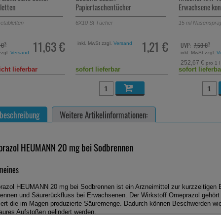
chentücher
Erwachsene kons.frei
Durchfall Hartk
cher
15
ml
Nasenspray
10
St
Hartkapsel
1,21 €
3,79 €
zzgl.
Versand
UVP:
7,50 €
Statt:
6,03 €
³
²
inkl. MwSt zzgl.
Versand
inkl. MwSt zzgl.
V
252,67 €
pro 1 l
eferbar
sofort lieferbar
sofort lieferba
beschreibung
Weitere Artikelinformationen:
razol HEUMANN 20 mg bei Sodbrennen
meines
azol HEUMANN 20 mg bei Sodbrennen ist ein Arzneimittel zur kurzzeitigen
ennen und Säurerückfluss bei Erwachsenen. Der Wirkstoff Omeprazol gehö
iert die im Magen produzierte Säuremenge. Dadurch können Beschwerden wie
aures Aufstoßen gelindert werden.