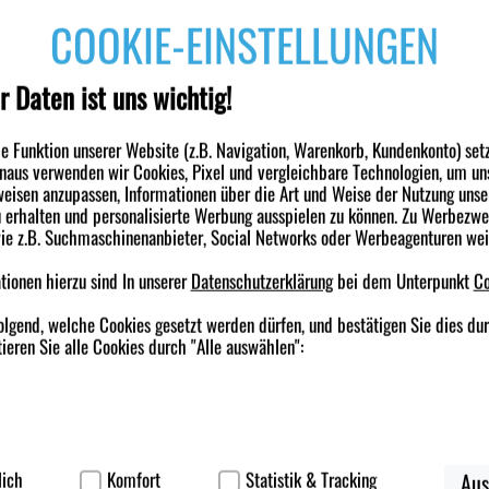
derheit
COOKIE-EINSTELLUNGEN
magensaftresistente Hartkapsel enthält 20 mg Omeprazol. Die Einnahme erfol
agensaftresistent überzogenen Pellets schützen den Wirkstoff während der
r Daten ist uns wichtig!
frei. Eine Besserung der Beschwerden kann bereits nach Beginn der Behandlu
apseln an 2 bis 3 aufeinanderfolgenden Tagen einzunehmen.
 Funktion unserer Website (z.B. Navigation, Warenkorb, Kundenkonto) set
ndung
inaus verwenden wir Cookies, Pixel und vergleichbare Technologien, um un
eisen anzupassen, Informationen über die Art und Weise der Nutzung unse
mpfohlene Dosierung für Erwachsene beträgt einmal täglich eine Hartkapsel 
erhalten und personalisierte Werbung ausspielen zu können. Zu Werbezw
u 14 Tagen.
wie z.B. Suchmaschinenanbieter, Social Networks oder Werbeagenturen we
mal täglich 1 Hartkapsel mit 20 mg Omeprazol einnehmen.
e Einnahme wird morgens empfohlen.
ionen hierzu sind In unserer
Datenschutzerklärung
bei dem Unterpunkt
Co
nn mit einer Mahlzeit oder auf nüchternen Magen eingenommen werden.
e Hartkapsel im Ganzen mit einem halben Glas Wasser schlucken.
nden haben ebenfalls folgende Produkte gekauft
olgend, welche Cookies gesetzt werden dürfen, und bestätigen Sie dies du
psel beziehungsweise enthaltene Pellets nicht zerkauen oder zerdrücken.
ieren Sie alle Cookies durch "Alle auswählen":
 kann eine Einnahme über 2 bis 3 aufeinanderfolgende Tage notwendig sein, bi
ne ärztliche Rücksprache nicht länger als 14 Tage einnehmen.
-70,5%
-64%
nach 14 Tagen keine Beschwerdefreiheit erreicht wurde oder sich die Beschw
n. Omeprazol sollte nicht vorbeugend eingenommen werden.
ierbei handelt es sich um Cookies, die für die Grundfunktionen unserer W
korb, Kundenkonto), weshalb auf diese nicht verzichtet werden kann.
lich
Komfort
Statistik & Tracking
Aus
rkstoff: Omeprazol