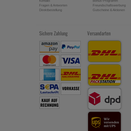
Proto
Kontakt
Bonus-Programm
Gewic
Fragen & Antworten
Freundschaftswerbung
aufge
Direktbestellung
Gutscheine & Aktionen
ärztl
Zucke
Pflich
Sichere Zahlung
Versandarten
Omepr
Omepr
Sacch
Ihrer
War
Omep