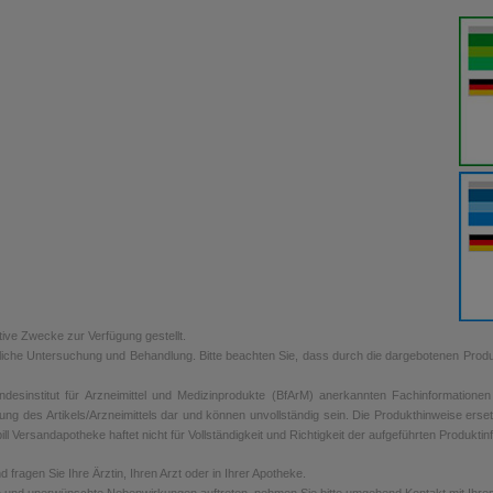
tive Zwecke zur Verfügung gestellt.
rztliche Untersuchung und Behandlung. Bitte beachten Sie, dass durch die dargebotenen Prod
sinstitut für Arzneimittel und Medizinprodukte (BfArM) anerkannten Fachinformationen de
ung des Artikels/Arzneimittels dar und können unvollständig sein. Die Produkthinweise erse
ill Versandapotheke haftet nicht für Vollständigkeit und Richtigkeit der aufgeführten Produkti
ragen Sie Ihre Ärztin, Ihren Arzt oder in Ihrer Apotheke.
 und unerwünschte Nebenwirkungen auftreten, nehmen Sie bitte umgehend Kontakt mit Ihrem A