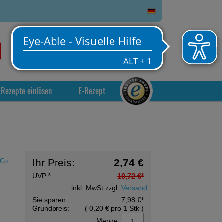
0
Service
Anmelden
Warenkorb
Rezepte einlösen
E-Rezept
Ihr Preis:
2,74 €
Co.
UVP:
³
10,72 €
³
inkl. MwSt zzgl.
Versand
Sie sparen:
7,98 €
¹
Grundpreis:
(
0,20 €
pro 1 Stk
)
Menge: