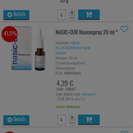
20 g
+
Details
−
NASIC-CUR Nasenspray
20 ml
*
-41,5%
Anbieter:
MCM
KLOSTERFRAU Vertr.
GmbH
Menge:
20
ml
Darreichungsform:
Nasenspray
PZN:
03931561
4,39 €
Statt:
7,50 €
²
inkl. MwSt zzgl.
Versand
219,50 €
pro 1 l
sofort lieferbar
+
Details
−