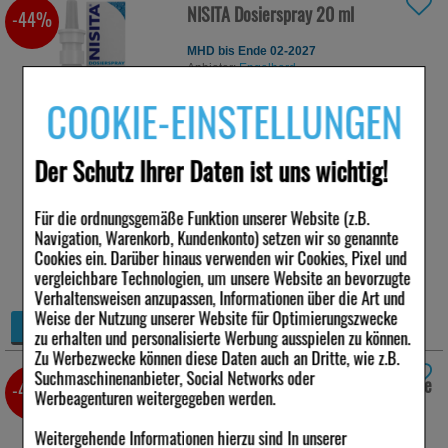
NISITA Dosierspray
20 ml
-44%
MHD bis Ende 02-2027
Anbieter:
Engelhard
Arzneimittel GmbH &
COOKIE-EINSTELLUNGEN
Co.KG
Menge:
20
ml
Darreichungsform:
Nasendosierspray
Der Schutz Ihrer Daten ist uns wichtig!
PZN:
01287280
4,19 €
Für die ordnungsgemäße Funktion unserer Website (z.B.
UVP:
7,49 €
³
Navigation, Warenkorb, Kundenkonto) setzen wir so genannte
inkl. MwSt zzgl.
Versand
Cookies ein. Darüber hinaus verwenden wir Cookies, Pixel und
209,50 €
pro 1 l
vergleichbare Technologien, um unsere Website an bevorzugte
sofort lieferbar
Verhaltensweisen anzupassen, Informationen über die Art und
Weise der Nutzung unserer Website für Optimierungszwecke
+
Details
zu erhalten und personalisierte Werbung ausspielen zu können.
−
Zu Werbezwecke können diese Daten auch an Dritte, wie z.B.
Suchmaschinenanbieter, Social Networks oder
OLYNTH salin Nasendosierspray ohne
-49%
Werbeagenturen weitergegeben werden.
Konservierungs.
15 ml
Weitergehende Informationen hierzu sind In unserer
MHD bis Ende 03-2027