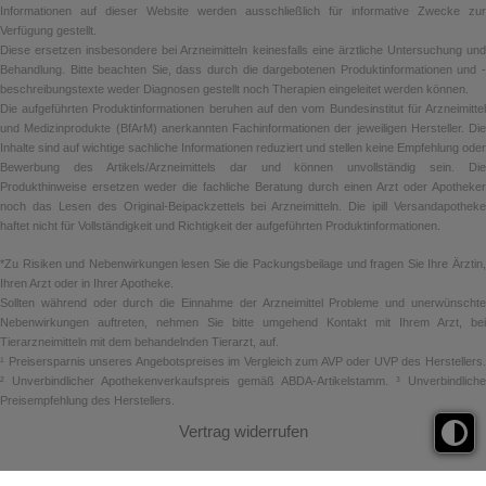
Informationen auf dieser Website werden ausschließlich für informative Zwecke zur
Verfügung gestellt.
Diese ersetzen insbesondere bei Arzneimitteln keinesfalls eine ärztliche Untersuchung und
Behandlung. Bitte beachten Sie, dass durch die dargebotenen Produktinformationen und -
beschreibungstexte weder Diagnosen gestellt noch Therapien eingeleitet werden können.
Die aufgeführten Produktinformationen beruhen auf den vom Bundesinstitut für Arzneimittel
und Medizinprodukte (BfArM) anerkannten Fachinformationen der jeweiligen Hersteller. Die
Inhalte sind auf wichtige sachliche Informationen reduziert und stellen keine Empfehlung oder
Bewerbung des Artikels/Arzneimittels dar und können unvollständig sein. Die
Produkthinweise ersetzen weder die fachliche Beratung durch einen Arzt oder Apotheker
noch das Lesen des Original-Beipackzettels bei Arzneimitteln. Die ipill Versandapotheke
haftet nicht für Vollständigkeit und Richtigkeit der aufgeführten Produktinformationen.
*Zu Risiken und Nebenwirkungen lesen Sie die Packungsbeilage und fragen Sie Ihre Ärztin,
Ihren Arzt oder in Ihrer Apotheke.
Sollten während oder durch die Einnahme der Arzneimittel Probleme und unerwünschte
Nebenwirkungen auftreten, nehmen Sie bitte umgehend Kontakt mit Ihrem Arzt, bei
Tierarzneimitteln mit dem behandelnden Tierarzt, auf.
¹ Preisersparnis unseres Angebotspreises im Vergleich zum AVP oder UVP des Herstellers.
² Unverbindlicher Apothekenverkaufspreis gemäß ABDA-Artikelstamm. ³ Unverbindliche
Preisempfehlung des Herstellers.
Vertrag widerrufen