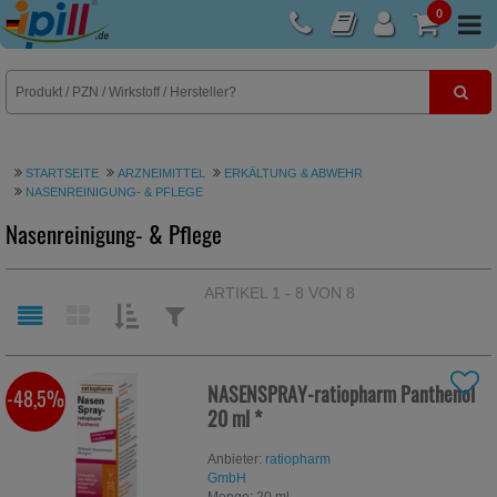
0
E-Rezept
STARTSEITE
ARZNEIMITTEL
ERKÄLTUNG & ABWEHR
NASENREINIGUNG- & PFLEGE
Nasenreinigung- & Pflege
ARTIKEL 1 - 8 VON 8
SORTIEREN
FILTERN
NACH:
NACH:
NASENSPRAY-ratiopharm Panthenol
-48,5%
20 ml
*
Anbieter:
ratiopharm
GmbH