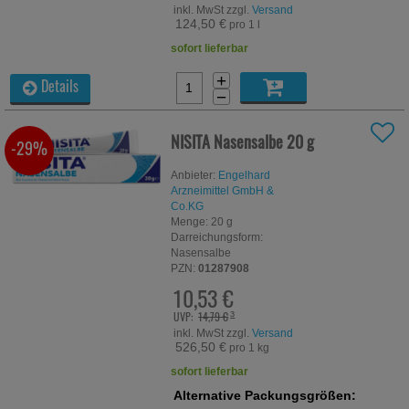
inkl. MwSt zzgl.
Versand
124,50 €
pro 1 l
sofort lieferbar
+
Details
−
NISITA Nasensalbe
20 g
-29%
Anbieter:
Engelhard
Arzneimittel GmbH &
Co.KG
Menge:
20
g
Darreichungsform:
Nasensalbe
PZN:
01287908
10,53 €
UVP:
14,79 €
³
inkl. MwSt zzgl.
Versand
526,50 €
pro 1 kg
sofort lieferbar
Alternative Packungsgrößen: