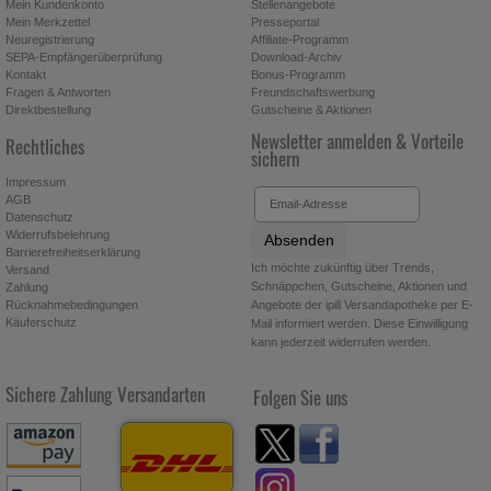
Mein Kundenkonto
Stellenangebote
Mein Merkzettel
Presseportal
Neuregistrierung
Affiliate-Programm
SEPA-Empfängerüberprüfung
Download-Archiv
Kontakt
Bonus-Programm
Fragen & Antworten
Freundschaftswerbung
Direktbestellung
Gutscheine & Aktionen
Newsletter anmelden & Vorteile
Rechtliches
sichern
Impressum
AGB
Datenschutz
Widerrufsbelehrung
Absenden
Barrierefreiheitserklärung
Ich möchte zukünftig über Trends,
Versand
Schnäppchen, Gutscheine, Aktionen und
Zahlung
Angebote der ipill Versandapotheke per E-
Rücknahmebedingungen
Käuferschutz
Mail informiert werden. Diese Einwilligung
kann jederzeit widerrufen werden.
Sichere Zahlung
Versandarten
Folgen Sie uns