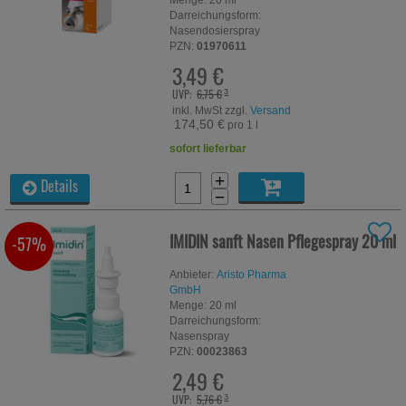
Menge:
20
ml
Darreichungsform:
Nasendosierspray
PZN:
01970611
3,49 €
UVP:
6,75 €
³
inkl. MwSt zzgl.
Versand
174,50 €
pro 1 l
sofort lieferbar
+
Details
−
IMIDIN sanft Nasen Pflegespray
20 ml
-57%
Anbieter:
Aristo Pharma
GmbH
Menge:
20
ml
Darreichungsform:
Nasenspray
PZN:
00023863
2,49 €
UVP:
5,76 €
³