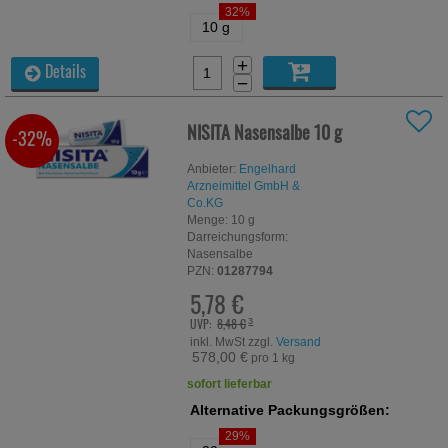
32%
10 g
+
Details
−
NISITA Nasensalbe
10 g
-32%
Anbieter:
Engelhard
Arzneimittel GmbH &
Co.KG
Menge:
10
g
Darreichungsform:
Nasensalbe
PZN:
01287794
5,78 €
UVP:
8,48 €
³
inkl. MwSt zzgl.
Versand
578,00 €
pro 1 kg
sofort lieferbar
Alternative Packungsgrößen:
29%