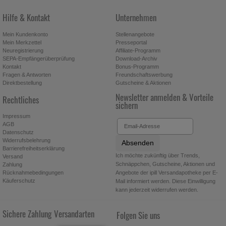
Hilfe & Kontakt
Unternehmen
Mein Kundenkonto
Stellenangebote
Mein Merkzettel
Presseportal
Neuregistrierung
Affiliate-Programm
SEPA-Empfängerüberprüfung
Download-Archiv
Kontakt
Bonus-Programm
Fragen & Antworten
Freundschaftswerbung
Direktbestellung
Gutscheine & Aktionen
Newsletter anmelden & Vorteile
Rechtliches
sichern
Impressum
AGB
Datenschutz
Widerrufsbelehrung
Absenden
Barrierefreiheitserklärung
Ich möchte zukünftig über Trends,
Versand
Schnäppchen, Gutscheine, Aktionen und
Zahlung
Angebote der ipill Versandapotheke per E-
Rücknahmebedingungen
Käuferschutz
Mail informiert werden. Diese Einwilligung
kann jederzeit widerrufen werden.
Sichere Zahlung
Versandarten
Folgen Sie uns