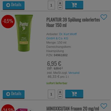
+
Details
−
PLANTUR 39 Spülung coloriertes
-0,5%
Haar
150 ml
Anbieter:
Dr. Kurt Wolff
GmbH & Co. KG
Menge:
150
ml
Darreichungsform:
Haarspülung
PZN:
04961802
6,95 €
UVP:
6,99 €
³
inkl. MwSt zzgl.
Versand
46,33 €
pro 1 l
sofort lieferbar
+
Details
−
MINOXICUTAN Frauen 20 mg/ml
-24,5%