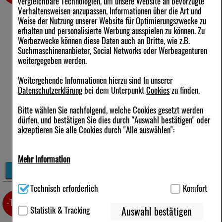
vergleichbare Technologien, um unsere Website an bevorzugte
Verhaltensweisen anzupassen, Informationen über die Art und
Anbieter:
DERMAPHARM
Weise der Nutzung unserer Website für Optimierungszwecke zu
AG
erhalten und personalisierte Werbung ausspielen zu können. Zu
Menge:
60
ml
Werbezwecke können diese Daten auch an Dritte, wie z.B.
Darreichungsform:
Suchmaschinenanbieter, Social Networks oder Werbeagenturen
Lösung
weitergegeben werden.
PZN:
12724766
19,73 €
Weitergehende Informationen hierzu sind In unserer
Statt:
25,18 €
²
Datenschutzerklärung
bei dem Unterpunkt
Cookies
zu finden.
inkl. MwSt zzgl.
Versand
328,83 €
pro 1 l
Bitte wählen Sie nachfolgend, welche Cookies gesetzt werden
sofort lieferbar
dürfen, und bestätigen Sie dies durch "Auswahl bestätigen" oder
Alternative Packungsgrößen:
akzeptieren Sie alle Cookies durch "Alle auswählen":
18,5%
3X60 ml
*
Mehr Information
+
Details
−
Technisch Notwendig:
Hierbei handelt es sich um Cookies, die für
Technisch erforderlich
Komfort
die Grundfunktionen unserer Website notwendig sind (z.B.
REGAINE Männer 50 mg/ml
Navigation, Warenkorb, Kundenkonto), weshalb auf diese nicht
-14%
verzichtet werden kann.
Lsg.z.Anw.a.d.Kopfhaut
60 ml
*
Statistik & Tracking
Auswahl bestätigen