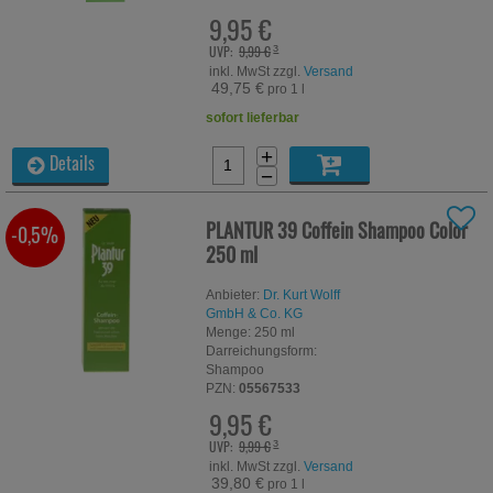
9,95 €
UVP:
9,99 €
³
inkl. MwSt zzgl.
Versand
49,75 €
pro 1 l
sofort lieferbar
+
Details
−
PLANTUR 39 Coffein Shampoo Color
-0,5%
250 ml
Anbieter:
Dr. Kurt Wolff
GmbH & Co. KG
Menge:
250
ml
Darreichungsform:
Shampoo
PZN:
05567533
9,95 €
UVP:
9,99 €
³
inkl. MwSt zzgl.
Versand
39,80 €
pro 1 l