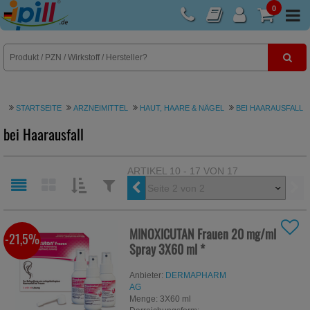
0
E-Rezept
STARTSEITE
ARZNEIMITTEL
HAUT, HAARE & NÄGEL
BEI HAARAUSFALL
bei Haarausfall
ARTIKEL 10 - 17 VON 17
Näc
SORTIEREN
FILTERN
NACH:
NACH:
MINOXICUTAN Frauen 20 mg/ml
-21,5%
Spray
3X60 ml
*
Anbieter:
DERMAPHARM
AG
Menge:
3X60
ml