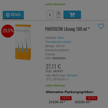
sofort lieferbar
+
Details
−
PANTOSTIN Lösung
100 ml
*
-20,5%
Anbieter:
Merz
Therapeutics GmbH
Menge:
100
ml
Darreichungsform:
Lösung
PZN:
08666804
27,11 €
Statt:
34,14 €
²
inkl. MwSt zzgl.
Versand
271,10 €
pro 1 l
sofort lieferbar
Alternative Packungsgrößen:
19,5%
15,5%
2X100 ml
*
3X100 ml
*