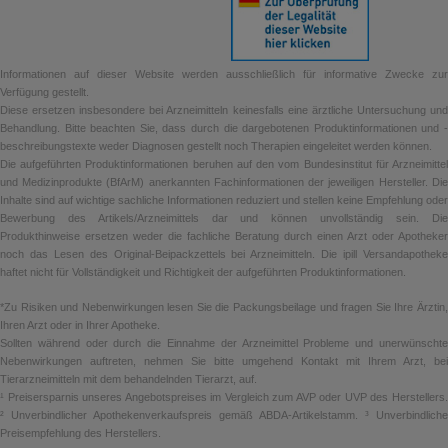
Informationen auf dieser Website werden ausschließlich für informative Zwecke zur
Verfügung gestellt.
Diese ersetzen insbesondere bei Arzneimitteln keinesfalls eine ärztliche Untersuchung und
Behandlung. Bitte beachten Sie, dass durch die dargebotenen Produktinformationen und -
beschreibungstexte weder Diagnosen gestellt noch Therapien eingeleitet werden können.
Die aufgeführten Produktinformationen beruhen auf den vom Bundesinstitut für Arzneimittel
und Medizinprodukte (BfArM) anerkannten Fachinformationen der jeweiligen Hersteller. Die
Inhalte sind auf wichtige sachliche Informationen reduziert und stellen keine Empfehlung oder
Bewerbung des Artikels/Arzneimittels dar und können unvollständig sein. Die
Produkthinweise ersetzen weder die fachliche Beratung durch einen Arzt oder Apotheker
noch das Lesen des Original-Beipackzettels bei Arzneimitteln. Die ipill Versandapotheke
haftet nicht für Vollständigkeit und Richtigkeit der aufgeführten Produktinformationen.
*Zu Risiken und Nebenwirkungen lesen Sie die Packungsbeilage und fragen Sie Ihre Ärztin,
Ihren Arzt oder in Ihrer Apotheke.
Sollten während oder durch die Einnahme der Arzneimittel Probleme und unerwünschte
Nebenwirkungen auftreten, nehmen Sie bitte umgehend Kontakt mit Ihrem Arzt, bei
Tierarzneimitteln mit dem behandelnden Tierarzt, auf.
¹ Preisersparnis unseres Angebotspreises im Vergleich zum AVP oder UVP des Herstellers.
² Unverbindlicher Apothekenverkaufspreis gemäß ABDA-Artikelstamm. ³ Unverbindliche
Preisempfehlung des Herstellers.