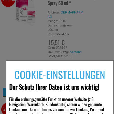
Spray
60 ml
*
Anbieter:
DERMAPHARM
AG
Menge:
60
ml
Darreichungsform:
Lösung
PZN:
12724737
15,51 €
Statt:
20,48 €
²
inkl. MwSt zzgl.
Versand
258,50 €
pro 1 l
sofort lieferbar
COOKIE-EINSTELLUNGEN
Alternative Packungsgrößen:
21,5%
3X60 ml
*
Der Schutz Ihrer Daten ist uns wichtig!
+
Details
−
Für die ordnungsgemäße Funktion unserer Website (z.B.
Navigation, Warenkorb, Kundenkonto) setzen wir so genannte
MINOXICUTAN Männer 50 mg/ml
-21,5%
Cookies ein. Darüber hinaus verwenden wir Cookies, Pixel und
Spray
60 ml
*