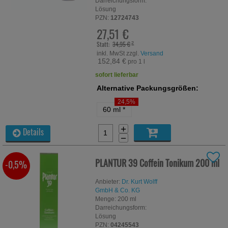
Darreichungsform:
Lösung
PZN:
12724743
27,51 €
Statt:
34,95 €
²
inkl. MwSt zzgl.
Versand
152,84 €
pro 1 l
sofort lieferbar
Alternative Packungsgrößen:
24,5%
60 ml
*
+
Details
−
PLANTUR 39 Coffein Tonikum
200 ml
-0,5%
Anbieter:
Dr. Kurt Wolff
GmbH & Co. KG
Menge:
200
ml
Darreichungsform:
Lösung
PZN:
04245543