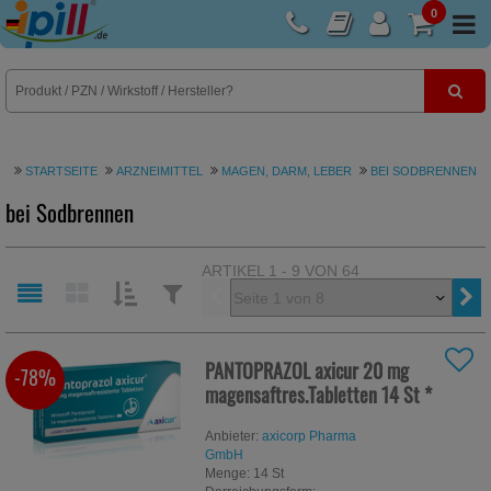
0
E-Rezept
STARTSEITE
ARZNEIMITTEL
MAGEN, DARM, LEBER
BEI SODBRENNEN
bei Sodbrennen
ARTIKEL 1 - 9 VON 64
Vorherige
SORTIEREN
FILTERN
NACH:
NACH:
PANTOPRAZOL axicur 20 mg
-78%
magensaftres.Tabletten
14 St
*
Anbieter:
axicorp Pharma
GmbH
Menge:
14
St