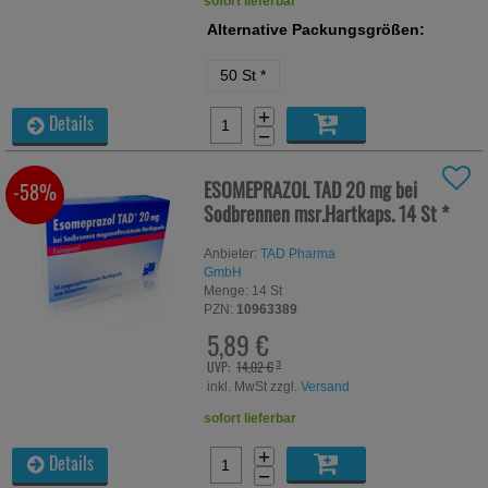
sofort lieferbar
Alternative Packungsgrößen:
50 St
*
+
Details
−
ESOMEPRAZOL TAD 20 mg bei
-58%
Sodbrennen msr.Hartkaps.
14 St
*
Anbieter:
TAD Pharma
GmbH
Menge:
14
St
PZN:
10963389
5,89 €
UVP:
14,02 €
³
inkl. MwSt zzgl.
Versand
sofort lieferbar
+
Details
−