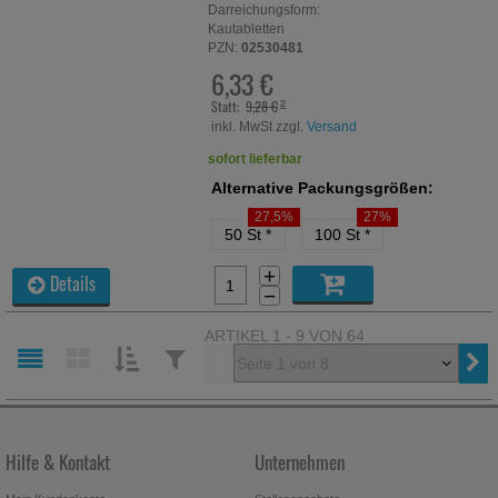
Darreichungsform:
Kautabletten
PZN:
02530481
6,33 €
Statt:
9,28 €
²
inkl. MwSt zzgl.
Versand
sofort lieferbar
Alternative Packungsgrößen:
27,5%
27%
50 St
*
100 St
*
+
Details
−
ARTIKEL 1 - 9 VON 64
Vorherige
SORTIEREN
FILTERN
NACH:
NACH:
Hilfe & Kontakt
Unternehmen