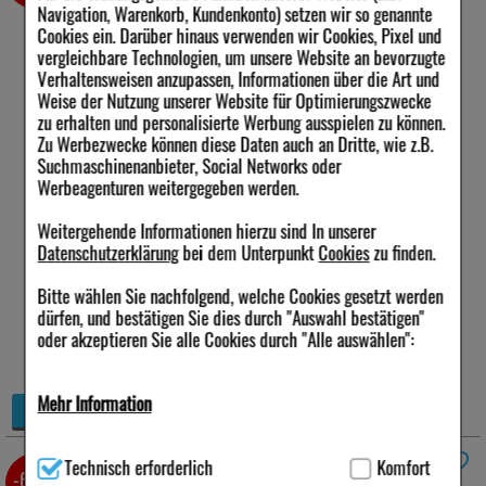
Navigation, Warenkorb, Kundenkonto) setzen wir so genannte
Cookies ein. Darüber hinaus verwenden wir Cookies, Pixel und
MHD bis Ende 12-2026
Anbieter:
HEUMANN
vergleichbare Technologien, um unsere Website an bevorzugte
PHARMA GmbH & Co.
Verhaltensweisen anzupassen, Informationen über die Art und
Generica KG
Weise der Nutzung unserer Website für Optimierungszwecke
Menge:
14
St
zu erhalten und personalisierte Werbung ausspielen zu können.
Darreichungsform:
Zu Werbezwecke können diese Daten auch an Dritte, wie z.B.
Tabletten,
Suchmaschinenanbieter, Social Networks oder
magensaftresistent
PZN:
06429141
Werbeagenturen weitergegeben werden.
2,44 €
Weitergehende Informationen hierzu sind In unserer
UVP:
7,97 €
³
Datenschutzerklärung
bei dem Unterpunkt
Cookies
zu finden.
inkl. MwSt zzgl.
Versand
sofort lieferbar
Bitte wählen Sie nachfolgend, welche Cookies gesetzt werden
dürfen, und bestätigen Sie dies durch "Auswahl bestätigen"
Alternative Packungsgrößen:
oder akzeptieren Sie alle Cookies durch "Alle auswählen":
38%
7 St
*
Mehr Information
+
Details
−
Technisch Notwendig:
Hierbei handelt es sich um Cookies, die
Technisch erforderlich
Komfort
für die Grundfunktionen unserer Website notwendig sind (z.B.
OMEPRAZOL Zentiva 20 mg bei
-60%