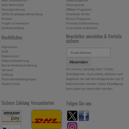
Mein Kundenkonto
Stellenangebote
Mein Merkzettel
Presseportal
Neuregistrierung
Affiliate-Programm
SEPA-Empfängerüberprüfung
Download-Archiv
Kontakt
Bonus-Programm
Fragen & Antworten
Freundschaftswerbung
Direktbestellung
Gutscheine & Aktionen
Newsletter anmelden & Vorteile
Rechtliches
sichern
Impressum
AGB
Datenschutz
Widerrufsbelehrung
Absenden
Barrierefreiheitserklärung
Ich möchte zukünftig über Trends,
Versand
Schnäppchen, Gutscheine, Aktionen und
Zahlung
Angebote der ipill Versandapotheke per E-
Rücknahmebedingungen
Käuferschutz
Mail informiert werden. Diese Einwilligung
kann jederzeit widerrufen werden.
Sichere Zahlung
Versandarten
Folgen Sie uns