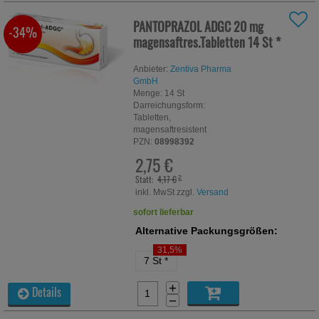
PANTOPRAZOL ADGC 20 mg
-34%
magensaftres.Tabletten
14 St
*
Anbieter:
Zentiva Pharma
GmbH
Menge:
14
St
Darreichungsform:
Tabletten,
magensaftresistent
PZN:
08998392
2,75 €
Statt:
4,17 €
²
inkl. MwSt zzgl.
Versand
sofort lieferbar
Alternative Packungsgrößen:
31,5%
7 St
*
+
Details
−