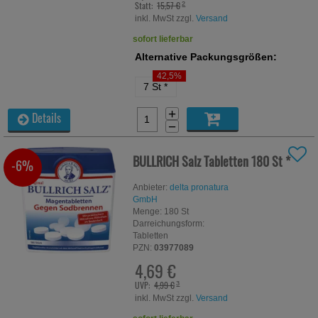
Statt:
15,57 €
²
inkl. MwSt zzgl.
Versand
sofort lieferbar
Alternative Packungsgrößen:
42,5%
7 St
*
+
Details
−
BULLRICH Salz Tabletten
180 St
*
-6%
Anbieter:
delta pronatura
GmbH
Menge:
180
St
Darreichungsform:
Tabletten
PZN:
03977089
4,69 €
UVP:
4,99 €
³
inkl. MwSt zzgl.
Versand