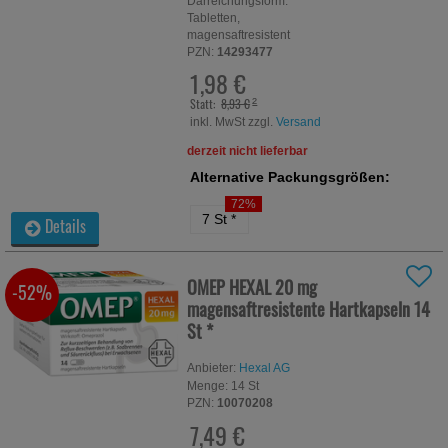
Darreichungsform:
Tabletten,
magensaftresistent
PZN:
14293477
1,98 €
Statt:
8,93 €
²
inkl. MwSt zzgl.
Versand
derzeit nicht lieferbar
Alternative Packungsgrößen:
72%
7 St
*
Details
OMEP HEXAL 20 mg
-52%
magensaftresistente Hartkapseln
14
St
*
Anbieter:
Hexal AG
Menge:
14
St
PZN:
10070208
7,49 €