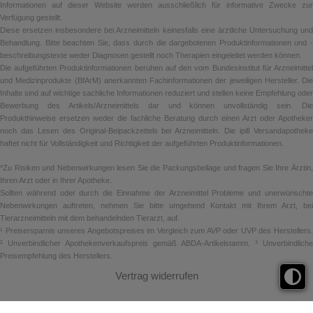
Informationen auf dieser Website werden ausschließlich für informative Zwecke zur
Verfügung gestellt.
Diese ersetzen insbesondere bei Arzneimitteln keinesfalls eine ärztliche Untersuchung und
Behandlung. Bitte beachten Sie, dass durch die dargebotenen Produktinformationen und -
beschreibungstexte weder Diagnosen gestellt noch Therapien eingeleitet werden können.
Die aufgeführten Produktinformationen beruhen auf den vom Bundesinstitut für Arzneimittel
und Medizinprodukte (BfArM) anerkannten Fachinformationen der jeweiligen Hersteller. Die
Inhalte sind auf wichtige sachliche Informationen reduziert und stellen keine Empfehlung oder
Bewerbung des Artikels/Arzneimittels dar und können unvollständig sein. Die
Produkthinweise ersetzen weder die fachliche Beratung durch einen Arzt oder Apotheker
noch das Lesen des Original-Beipackzettels bei Arzneimitteln. Die ipill Versandapotheke
haftet nicht für Vollständigkeit und Richtigkeit der aufgeführten Produktinformationen.
*Zu Risiken und Nebenwirkungen lesen Sie die Packungsbeilage und fragen Sie Ihre Ärztin,
Ihren Arzt oder in Ihrer Apotheke.
Sollten während oder durch die Einnahme der Arzneimittel Probleme und unerwünschte
Nebenwirkungen auftreten, nehmen Sie bitte umgehend Kontakt mit Ihrem Arzt, bei
Tierarzneimitteln mit dem behandelnden Tierarzt, auf.
¹ Preisersparnis unseres Angebotspreises im Vergleich zum AVP oder UVP des Herstellers.
² Unverbindlicher Apothekenverkaufspreis gemäß ABDA-Artikelstamm. ³ Unverbindliche
Preisempfehlung des Herstellers.
Vertrag widerrufen