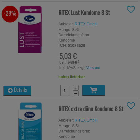
RITEX Lust Kondome
8 St
-28%
Anbieter:
RITEX GmbH
Menge:
8
St
Darreichungsform:
Kondome
PZN:
01086529
5,03 €
UVP:
6,99 €
³
inkl. MwSt zzgl.
Versand
sofort lieferbar
+
Details
−
RITEX extra dünn Kondome
8 St
Anbieter:
RITEX GmbH
Menge:
8
St
Darreichungsform:
Kondome