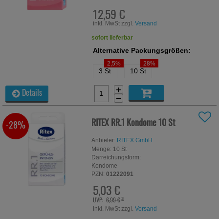
12,59 €
inkl. MwSt zzgl.
Versand
sofort lieferbar
Alternative Packungsgrößen:
2,5%
28%
3 St
10 St
+
Details
−
RITEX RR.1 Kondome
10 St
-28%
Anbieter:
RITEX GmbH
Menge:
10
St
Darreichungsform:
Kondome
PZN:
01222091
5,03 €
UVP:
6,99 €
³
inkl. MwSt zzgl.
Versand