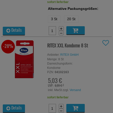
sofort lieferbar
Alternative Packungsgrößen:
3 St
20 St
+
Details
−
RITEX XXL Kondome
8 St
-28%
Anbieter:
RITEX GmbH
Menge:
8
St
Darreichungsform:
Kondome
PZN:
04102163
5,03 €
UVP:
6,99 €
³
inkl. MwSt zzgl.
Versand
sofort lieferbar
+
Details
−