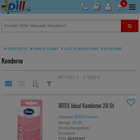
0
E-Rezept
STARTSEITE
FAMILIE & BABY
LUST & VERHÜTUNG
KONDOME
Kondome
ARTIKEL 1 - 8 VON 8
SORTIEREN
FILTERN
NACH:
NACH:
RITEX Ideal Kondome
20 St
Anbieter:
RITEX GmbH
Menge:
20
St
Darreichungsform:
Kondome
PZN:
00592957