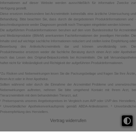
Informationen auf dieser Website werden ausschließlich für informative Zwecke zur
Verfügung gestellt.
Diese ersetzen insbesondere bei Arzneimitteln keinesfalls eine ärztliche Untersuchung und
Behandlung. Bitte beachten Sie, dass durch die dargebotenen Produktinformationen und -
beschreibungstexte weder Diagnosen gestellt noch Therapien eingeleitet werden können.
Die aufgeführten Produktinformationen beruhen auf den vom Bundesinstitut für Arzneimittel
und Medizinprodukte (BfArM) anerkannten Fachinformationen der jeweiligen Hersteller. Die
Inhalte sind auf wichtige sachliche Informationen reduziert und stellen keine Empfehlung oder
Bewerbung des Artikels/Arzneimittels dar und können unvollständig sein. Die
Produkthinweise ersetzen weder die fachliche Beratung durch einen Arzt oder Apotheker
noch das Lesen des Original-Beipackzettels bei Arzneimitteln. Die ipill Versandapotheke
haftet nicht für Vollständigkeit und Richtigkeit der aufgeführten Produktinformationen.
*Zu Risiken und Nebenwirkungen lesen Sie die Packungsbeilage und fragen Sie Ihre Ärztin,
Ihren Arzt oder in Ihrer Apotheke.
Sollten während oder durch die Einnahme der Arzneimittel Probleme und unerwünschte
Nebenwirkungen auftreten, nehmen Sie bitte umgehend Kontakt mit Ihrem Arzt, bei
Tierarzneimitteln mit dem behandelnden Tierarzt, auf.
¹ Preisersparnis unseres Angebotspreises im Vergleich zum AVP oder UVP des Herstellers.
² Unverbindlicher Apothekenverkaufspreis gemäß ABDA-Artikelstamm. ³ Unverbindliche
Preisempfehlung des Herstellers.
Vertrag widerrufen