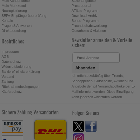
Mein Kundenkonto
Stellenangebote
Mein Merkzettel
Presseportal
Neuregistrierung
Affiliate-Programm
SEPA-Empfängerüberprüfung
Download-Archiv
Kontakt
Bonus-Programm
Fragen & Antworten
Freundschaftswerbung
Direktbestellung
Gutscheine & Aktionen
Newsletter anmelden & Vorteile
Rechtliches
sichern
Impressum
AGB
Datenschutz
Widerrufsbelehrung
Absenden
Barrierefreiheitserklärung
Ich möchte zukünftig über Trends,
Versand
Schnäppchen, Gutscheine, Aktionen und
Zahlung
Angebote der ipill Versandapotheke per E-
Rücknahmebedingungen
Käuferschutz
Mail informiert werden. Diese Einwilligung
kann jederzeit widerrufen werden.
Sichere Zahlung
Versandarten
Folgen Sie uns