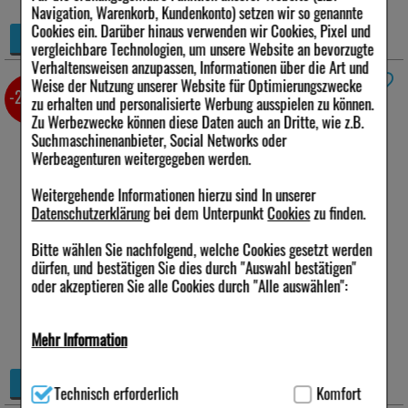
Navigation, Warenkorb, Kundenkonto) setzen wir so genannte
Cookies ein. Darüber hinaus verwenden wir Cookies, Pixel und
+
Details
vergleichbare Technologien, um unsere Website an bevorzugte
−
Verhaltensweisen anzupassen, Informationen über die Art und
Weise der Nutzung unserer Website für Optimierungszwecke
RITEX Ideal Kondome
3 St
-2,5%
zu erhalten und personalisierte Werbung ausspielen zu können.
Zu Werbezwecke können diese Daten auch an Dritte, wie z.B.
Anbieter:
RITEX GmbH
Suchmaschinenanbieter, Social Networks oder
Menge:
3
St
Werbeagenturen weitergegeben werden.
Darreichungsform:
Kondome
PZN:
05947402
Weitergehende Informationen hierzu sind In unserer
Datenschutzerklärung
bei dem Unterpunkt
Cookies
zu finden.
2,92 €
UVP:
2,99 €
³
Bitte wählen Sie nachfolgend, welche Cookies gesetzt werden
inkl. MwSt zzgl.
Versand
dürfen, und bestätigen Sie dies durch "Auswahl bestätigen"
sofort lieferbar
oder akzeptieren Sie alle Cookies durch "Alle auswählen":
Alternative Packungsgrößen:
28%
Mehr Information
10 St
20 St
Technisch Notwendig:
Hierbei handelt es sich um Cookies, die
+
Details
Technisch erforderlich
Komfort
für die Grundfunktionen unserer Website notwendig sind (z.B.
−