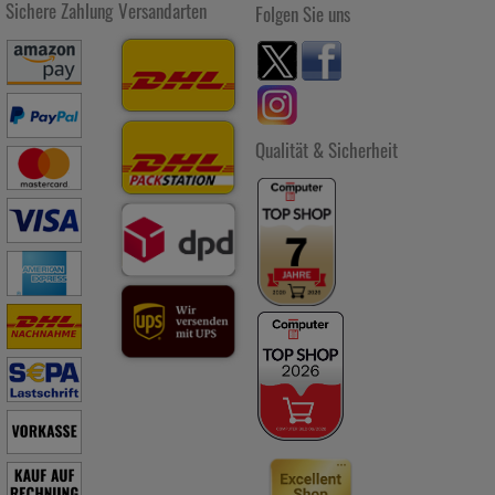
Sichere Zahlung
Versandarten
anzuzeigen und unser Partnerprogramm zu betreiben.
Folgen Sie uns
Statistik & Tracking:
Hierüber lassen sich Informationen über
die Art und Weise der Nutzung unserer Website sammeln, mit
deren Hilfe wir unsere Website weiter für Sie optimieren
können, den Inhalt auf unserer Website aber auch die Werbung
auf Drittseiten möglichst relevant für Sie zu gestalten. Bitte
Qualität & Sicherheit
beachten Sie, dass Daten hierfür teilweise an Dritte wie z.B.
Google oder soziale Medien übertragen werden.