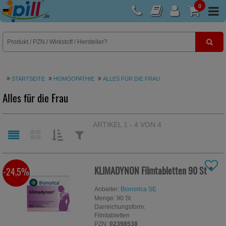
0
E-Rezept
STARTSEITE
HOMÖOPATHIE
ALLES FÜR DIE FRAU
Alles für die Frau
ARTIKEL 1 - 4 VON 4
SORTIEREN
FILTERN
NACH:
NACH:
KLIMADYNON Filmtabletten
90 St
*
-24,5%
Anbieter:
Bionorica SE
Menge:
90
St
Darreichungsform:
Filmtabletten
PZN:
02398538