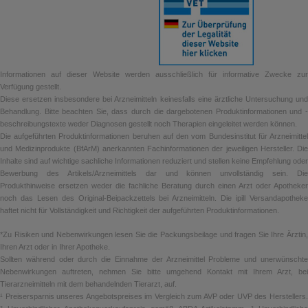
Informationen auf dieser Website werden ausschließlich für informative Zwecke zur
Verfügung gestellt.
Diese ersetzen insbesondere bei Arzneimitteln keinesfalls eine ärztliche Untersuchung und
Behandlung. Bitte beachten Sie, dass durch die dargebotenen Produktinformationen und -
beschreibungstexte weder Diagnosen gestellt noch Therapien eingeleitet werden können.
Die aufgeführten Produktinformationen beruhen auf den vom Bundesinstitut für Arzneimittel
und Medizinprodukte (BfArM) anerkannten Fachinformationen der jeweiligen Hersteller. Die
Inhalte sind auf wichtige sachliche Informationen reduziert und stellen keine Empfehlung oder
Bewerbung des Artikels/Arzneimittels dar und können unvollständig sein. Die
Produkthinweise ersetzen weder die fachliche Beratung durch einen Arzt oder Apotheker
noch das Lesen des Original-Beipackzettels bei Arzneimitteln. Die ipill Versandapotheke
haftet nicht für Vollständigkeit und Richtigkeit der aufgeführten Produktinformationen.
*Zu Risiken und Nebenwirkungen lesen Sie die Packungsbeilage und fragen Sie Ihre Ärztin,
Ihren Arzt oder in Ihrer Apotheke.
Sollten während oder durch die Einnahme der Arzneimittel Probleme und unerwünschte
Nebenwirkungen auftreten, nehmen Sie bitte umgehend Kontakt mit Ihrem Arzt, bei
Tierarzneimitteln mit dem behandelnden Tierarzt, auf.
¹ Preisersparnis unseres Angebotspreises im Vergleich zum AVP oder UVP des Herstellers.