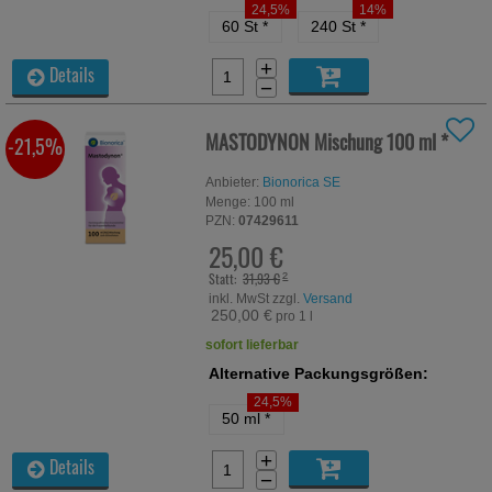
24,5%
14%
60 St
*
240 St
*
+
Details
−
MASTODYNON Mischung
100 ml
*
-21,5%
Anbieter:
Bionorica SE
Menge:
100
ml
PZN:
07429611
25,00 €
Statt:
31,93 €
²
inkl. MwSt zzgl.
Versand
250,00 €
pro 1 l
sofort lieferbar
Alternative Packungsgrößen:
24,5%
50 ml
*
+
Details
−