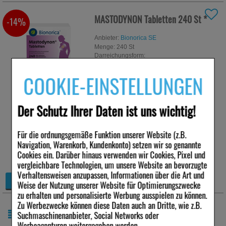
MASTODYNON Tabletten
240 St
*
-14%
Anbieter:
Bionorica SE
Menge:
240
St
Darreichungsform:
Tabletten
PZN:
02169192
COOKIE-EINSTELLUNGEN
47,61 €
Statt:
55,34 €
²
Der Schutz Ihrer Daten ist uns wichtig!
inkl. MwSt zzgl.
Versand
sofort lieferbar
Für die ordnungsgemäße Funktion unserer Website (z.B.
Alternative Packungsgrößen:
Navigation, Warenkorb, Kundenkonto) setzen wir so genannte
24,5%
21,5%
Cookies ein. Darüber hinaus verwenden wir Cookies, Pixel und
60 St
*
120 St
*
vergleichbare Technologien, um unsere Website an bevorzugte
Verhaltensweisen anzupassen, Informationen über die Art und
+
Details
Weise der Nutzung unserer Website für Optimierungszwecke
−
zu erhalten und personalisierte Werbung ausspielen zu können.
Zu Werbezwecke können diese Daten auch an Dritte, wie z.B.
ARTIKEL 1 - 4 VON 4
Suchmaschinenanbieter, Social Networks oder
Werbeagenturen weitergegeben werden.