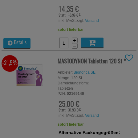
14,35 €
Statt:
18,97 €
²
inkl. MwSt zzgl.
Versand
sofort lieferbar
+
Details
−
MASTODYNON Tabletten
120 St
*
-21,5%
Anbieter:
Bionorica SE
Menge:
120
St
Darreichungsform:
Tabletten
PZN:
02169140
25,00 €
Statt:
31,93 €
²
inkl. MwSt zzgl.
Versand
sofort lieferbar
Alternative Packungsgrößen: