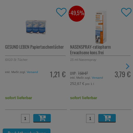
-49,5%
-15,5%
 Papiertaschentücher
NASENSPRAY-ratiopharm
ASPECTON Immu
Erwachsene kons.frei
r
15
ml
Nasenspray
28
St
Trinkampul
1,21 €
3,79 €
Versand
UVP:
7,50 €
UVP:
59,65 €
³
³
inkl. MwSt zzgl.
Versand
inkl. MwSt zzgl.
Ve
252,67 €
90,04 €
pro 1 l
pro 1 l
bar
sofort lieferbar
sofort lieferb