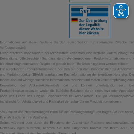
Informationen auf dieser Website werden ausschließlich für informative Zwecke zur
Verfügung gestellt.
Diese ersetzen insbesondere bei Arzneimitteln keinesfalls eine ärztliche Untersuchung und
Behandlung. Bitte beachten Sie, dass durch die dargebotenen Produktinformationen und -
beschreibungstexte weder Diagnosen gestellt noch Therapien eingeleitet werden können.
Die aufgeführten Produktinformationen beruhen auf den vom Bundesinstitut für Arzneimittel
und Medizinprodukte (BfArM) anerkannten Fachinformationen der jeweiligen Hersteller. Die
Inhalte sind auf wichtige sachliche Informationen reduziert und stellen keine Empfehlung oder
Bewerbung des Artikels/Arzneimittels dar und können unvollständig sein. Die
Produkthinweise ersetzen weder die fachliche Beratung durch einen Arzt oder Apotheker
noch das Lesen des Original-Beipackzettels bei Arzneimitteln. Die ipill Versandapotheke
haftet nicht für Vollständigkeit und Richtigkeit der aufgeführten Produktinformationen.
*Zu Risiken und Nebenwirkungen lesen Sie die Packungsbeilage und fragen Sie Ihre Ärztin,
Ihren Arzt oder in Ihrer Apotheke.
Sollten während oder durch die Einnahme der Arzneimittel Probleme und unerwünschte
Nebenwirkungen auftreten, nehmen Sie bitte umgehend Kontakt mit Ihrem Arzt, bei
Tierarzneimitteln mit dem behandelnden Tierarzt, auf.