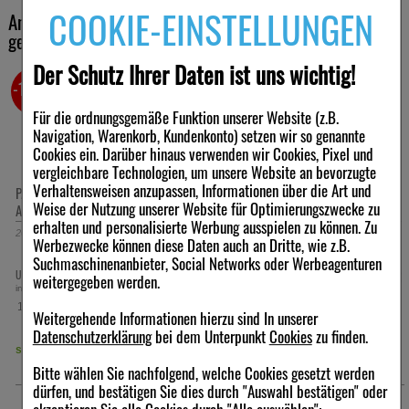
COOKIE-EINSTELLUNGEN
Andere Kunden haben ebenfalls folgende Produkte
gekauft
Der Schutz Ihrer Daten ist uns wichtig!
0,5%
-10,5%
-11
Für die ordnungsgemäße Funktion unserer Website (z.B.
Navigation, Warenkorb, Kundenkonto) setzen wir so genannte
Cookies ein. Darüber hinaus verwenden wir Cookies, Pixel und
vergleichbare Technologien, um unsere Website an bevorzugte
Verhaltensweisen anzupassen, Informationen über die Art und
I NaCl Inhalationslösung
MUCOCLEAR 3% NaCl
PARI
Weise der Nutzung unserer Website für Optimierungszwecke zu
pullen
Inhalationslösung
erhalten und personalisierte Werbung ausspielen zu können. Zu
2.5
ml
Ampullen
60X4
ml
Inhalationslösung
1
St
Werbezwecke können diese Daten auch an Dritte, wie z.B.
Suchmaschinenanbieter, Social Networks oder Werbeagenturen
5,82 €
40,31 €
:
6,50 €
UVP:
44,98 €
UVP:
³
³
weitergegeben werden.
l. MwSt zzgl.
Versand
inkl. MwSt zzgl.
Versand
inkl.
6,40 €
167,96 €
pro 1 l
pro 1 l
Weitergehende Informationen hierzu sind In unserer
Datenschutzerklärung
bei dem Unterpunkt
Cookies
zu finden.
ort lieferbar
sofort lieferbar
sofor
Bitte wählen Sie nachfolgend, welche Cookies gesetzt werden
dürfen, und bestätigen Sie dies durch "Auswahl bestätigen" oder