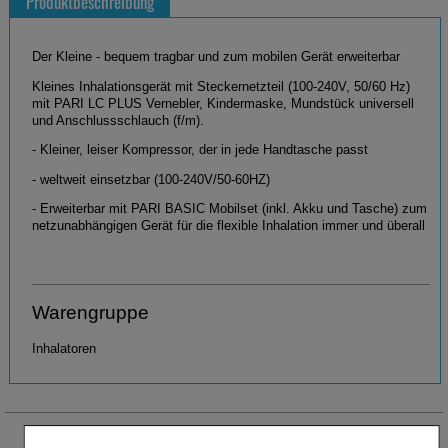
Produktbeschreibung
Der Kleine - bequem tragbar und zum mobilen Gerät erweiterbar
Kleines Inhalationsgerät mit Steckernetzteil (100-240V, 50/60 Hz)
mit PARI LC PLUS Vernebler, Kindermaske, Mundstück universell
und Anschlussschlauch (f/m).
- Kleiner, leiser Kompressor, der in jede Handtasche passt
- weltweit einsetzbar (100-240V/50-60HZ)
- Erweiterbar mit PARI BASIC Mobilset (inkl. Akku und Tasche) zum
netzunabhängigen Gerät für die flexible Inhalation immer und überall
Warengruppe
Inhalatoren