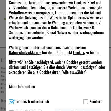
Cookies ein. Darüber hinaus verwenden wir Cookies, Pixel und
vergleichbare Technologien, um unsere Website an bevorzugte
Verhaltensweisen anzupassen, Informationen über die Art und
Weise der Nutzung unserer Website für Optimierungszwecke zu
sofort lieferbar
derzeit nicht lieferbar
erhalten und personalisierte Werbung ausspielen zu können. Zu
Werbezwecke können diese Daten auch an Dritte, wie z.B.
Suchmaschinenanbieter, Social Networks oder Werbeagenturen
weitergegeben werden.
Weitergehende Informationen hierzu sind In unserer
Datenschutzerklärung
bei dem Unterpunkt
Cookies
zu finden.
Hilfe & Kontakt
Unternehmen
Bitte wählen Sie nachfolgend, welche Cookies gesetzt werden
dürfen, und bestätigen Sie dies durch "Auswahl bestätigen" oder
Mein Kundenkonto
Stellenangebote
akzeptieren Sie alle Cookies durch "Alle auswählen":
Mein Merkzettel
Presseportal
Neuregistrierung
Affiliate-Programm
SEPA-Empfängerüberprüfung
Download-Archiv
Kontakt
Bonus-Programm
Mehr Information
Fragen & Antworten
Freundschaftswerbung
Direktbestellung
Gutscheine & Aktionen
Technisch Notwendig:
Hierbei handelt es sich um Cookies, die
Newsletter anmelden & Vorteile
Rechtliches
Technisch erforderlich
Komfort
für die Grundfunktionen unserer Website notwendig sind (z.B.
sichern
Navigation, Warenkorb, Kundenkonto), weshalb auf diese nicht
Impressum