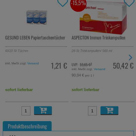
-15,5%
GESUND LEBEN Papiertaschentücher
ASPECTON Immun Trinkampullen
6X10
St
Tücher
28
St
Trinkampullen
/ 560 ml
1,21 €
50,42 €
inkl. MwSt zzgl.
Versand
UVP:
59,65 €
³
inkl. MwSt zzgl.
Versand
90,04 €
pro 1 l
sofort lieferbar
sofort lieferbar
Produktbeschreibung