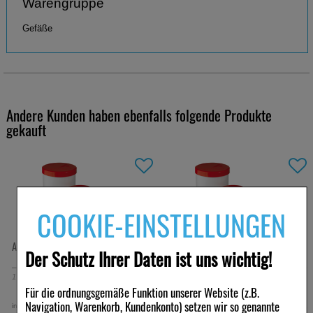
Warengruppe
Gefäße
Andere Kunden haben ebenfalls folgende Produkte
gekauft
COOKIE-EINSTELLUNGEN
APONORM Schraubdeckel Dose 75 g
APONORM Schraubdeckel Dose 100 g
Der Schutz Ihrer Daten ist uns wichtig!
1
St
1
St
Für die ordnungsgemäße Funktion unserer Website (z.B.
Navigation, Warenkorb, Kundenkonto) setzen wir so genannte
0,83 €
0,84 €
inkl. MwSt zzgl.
Versand
inkl. MwSt zzgl.
Versand