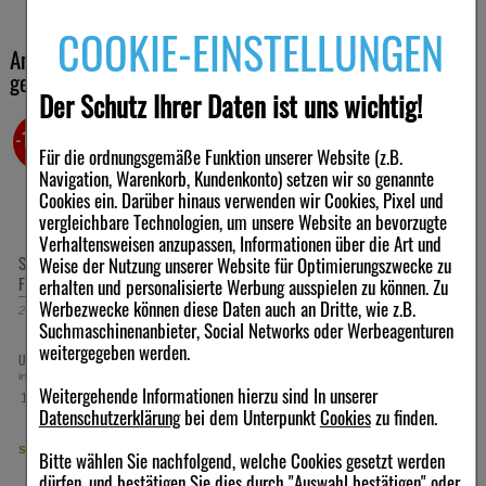
COOKIE-EINSTELLUNGEN
Andere Kunden haben ebenfalls folgende Produkte
gekauft
Der Schutz Ihrer Daten ist uns wichtig!
-24,5%
-16%
Für die ordnungsgemäße Funktion unserer Website (z.B.
Navigation, Warenkorb, Kundenkonto) setzen wir so genannte
Cookies ein. Darüber hinaus verwenden wir Cookies, Pixel und
vergleichbare Technologien, um unsere Website an bevorzugte
Verhaltensweisen anzupassen, Informationen über die Art und
SIDROGA Bio Kinder-Erkältungstee
SIDROGA Bio Kinder-Gute-Nacht-T
Weise der Nutzung unserer Website für Optimierungszwecke zu
Filterbeutel
Filterbeutel
erhalten und personalisierte Werbung ausspielen zu können. Zu
Werbezwecke können diese Daten auch an Dritte, wie z.B.
20X1.5
g
Tee
20X1.5
g
Tee
Suchmaschinenanbieter, Social Networks oder Werbeagenturen
weitergegeben werden.
5 €
4,92 €
5,72
UVP:
6,50 €
UVP:
6,80 €
³
³
inkl. MwSt zzgl.
Versand
inkl. MwSt zzgl.
Versand
Weitergehende Informationen hierzu sind In unserer
164,00 €
190,67 €
pro 1 kg
pro 1 kg
Datenschutzerklärung
bei dem Unterpunkt
Cookies
zu finden.
sofort lieferbar
sofort lieferbar
Bitte wählen Sie nachfolgend, welche Cookies gesetzt werden
dürfen, und bestätigen Sie dies durch "Auswahl bestätigen" oder