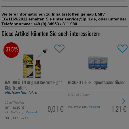
Weitere Informationen zu Inhaltsstoffen gemäß LMIV
EG/1169/2011 erhalten Sie unter service@ipill.de, oder unter der
Telefonnummer +49 (0) 34953 / 811 980
Diese Artikel könnten Sie auch interessieren:
ht
GESUND LEBEN Papiertaschentücher
ARGANÖL BIO
n
6X10
St
Tücher
30
ml
Körperpflege
 €
1,21 €
inkl. MwSt zzgl.
Versand