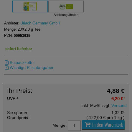
Abbildung ähnlich
Anbieter:
Uriach Germany GmbH
Menge:
20X2.0
g
Tee
PZN:
00953935
sofort lieferbar
Beipackzettel
Wichtige Pflichtangaben
Ihr Preis:
4,88 €
UVP:
³
6,20 €
³
inkl. MwSt zzgl.
Versand
Sie sparen:
1,32 €
¹
Grundpreis:
(
122,00 €
pro 1 kg
)
In den Warenkorb
Menge: