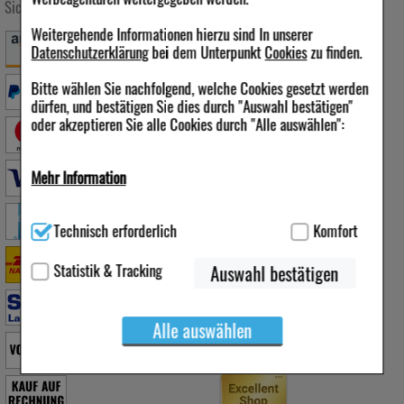
Sichere Zahlung
Versandarten
Folgen Sie uns
Weitergehende Informationen hierzu sind In unserer
Datenschutzerklärung
bei dem Unterpunkt
Cookies
zu finden.
Bitte wählen Sie nachfolgend, welche Cookies gesetzt werden
dürfen, und bestätigen Sie dies durch "Auswahl bestätigen"
Qualität & Sicherheit
oder akzeptieren Sie alle Cookies durch "Alle auswählen":
Mehr Information
Technisch Notwendig:
Hierbei handelt es sich um Cookies, die
Technisch erforderlich
Komfort
für die Grundfunktionen unserer Website notwendig sind (z.B.
Navigation, Warenkorb, Kundenkonto), weshalb auf diese nicht
verzichtet werden kann.
Statistik & Tracking
Auswahl bestätigen
Komfort:
Diese Cookies werden genutzt um das
Einkaufserlebnis noch ansprechender zu gestalten,
Alle auswählen
beispielsweise für die Wiedererkennung des Besuchers oder
unsere Seite an bevorzugte Verhaltensweisen (z.B.
Spracheinstellung) anzupassen. Komfort-Cookies ermöglichen
es uns auch auf Ihre Bedürfnisse zugeschrittene Inhalte