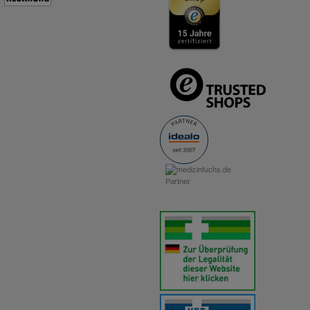
anzuzeigen und unser Partnerprogramm zu betreiben.
Statistik & Tracking:
Hierüber lassen sich Informationen über
die Art und Weise der Nutzung unserer Website sammeln, mit
deren Hilfe wir unsere Website weiter für Sie optimieren
können, den Inhalt auf unserer Website aber auch die Werbung
auf Drittseiten möglichst relevant für Sie zu gestalten. Bitte
beachten Sie, dass Daten hierfür teilweise an Dritte wie z.B.
Google oder soziale Medien übertragen werden.