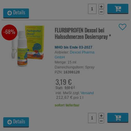
+
−
Details
FLURBIPROFEN Dexcel bei
-68%
Halsschmerzen Dosierspray
*
MHD bis Ende 03-2027
Anbieter:
Dexcel Pharma
GmbH
Menge:
15
ml
Darreichungsform:
Spray
PZN:
16398128
3,19 €
Statt:
9,97 €
²
inkl. MwSt zzgl.
Versand
212,67 €
pro 1 l
sofort lieferbar
+
−
Details