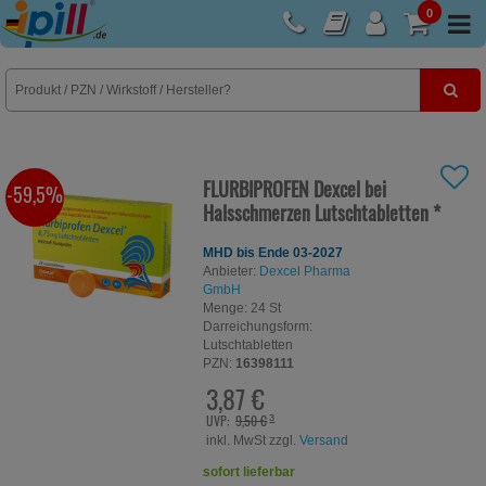
0
E-Rezept
FLURBIPROFEN Dexcel bei
-59,5%
Halsschmerzen Lutschtabletten
*
MHD bis Ende 03-2027
Anbieter:
Dexcel Pharma
GmbH
Menge:
24
St
Darreichungsform:
Lutschtabletten
PZN:
16398111
3,87 €
UVP:
9,50 €
³
inkl. MwSt zzgl.
Versand
sofort lieferbar