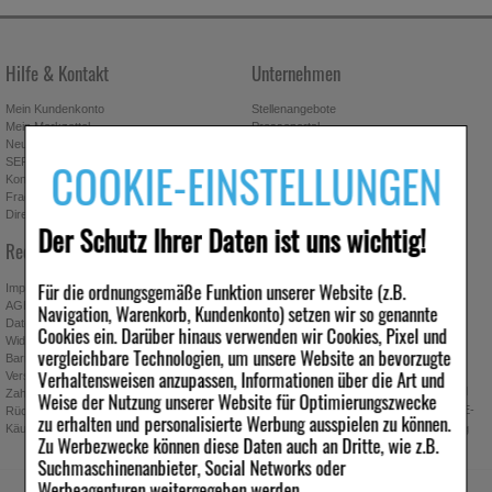
Hilfe & Kontakt
Unternehmen
Mein Kundenkonto
Stellenangebote
Mein Merkzettel
Presseportal
Neuregistrierung
Affiliate-Programm
COOKIE-EINSTELLUNGEN
SEPA-Empfängerüberprüfung
Download-Archiv
Kontakt
Bonus-Programm
Fragen & Antworten
Freundschaftswerbung
Direktbestellung
Gutscheine & Aktionen
Der Schutz Ihrer Daten ist uns wichtig!
Newsletter anmelden & Vorteile
Rechtliches
sichern
Für die ordnungsgemäße Funktion unserer Website (z.B.
Impressum
AGB
Navigation, Warenkorb, Kundenkonto) setzen wir so genannte
Datenschutz
Cookies ein. Darüber hinaus verwenden wir Cookies, Pixel und
Widerrufsbelehrung
Absenden
vergleichbare Technologien, um unsere Website an bevorzugte
Barrierefreiheitserklärung
Verhaltensweisen anzupassen, Informationen über die Art und
Ich möchte zukünftig über Trends,
Versand
Schnäppchen, Gutscheine, Aktionen und
Zahlung
Weise der Nutzung unserer Website für Optimierungszwecke
Angebote der ipill Versandapotheke per E-
Rücknahmebedingungen
zu erhalten und personalisierte Werbung ausspielen zu können.
Käuferschutz
Mail informiert werden. Diese Einwilligung
Zu Werbezwecke können diese Daten auch an Dritte, wie z.B.
kann jederzeit widerrufen werden.
Suchmaschinenanbieter, Social Networks oder
Werbeagenturen weitergegeben werden.