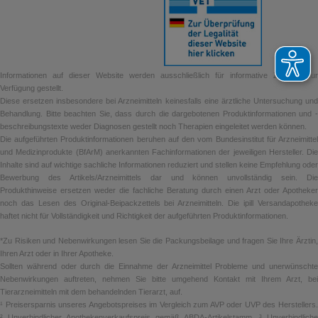
Informationen auf dieser Website werden ausschließlich für informative Zwecke zur
Verfügung gestellt.
Diese ersetzen insbesondere bei Arzneimitteln keinesfalls eine ärztliche Untersuchung und
Behandlung. Bitte beachten Sie, dass durch die dargebotenen Produktinformationen und -
beschreibungstexte weder Diagnosen gestellt noch Therapien eingeleitet werden können.
Die aufgeführten Produktinformationen beruhen auf den vom Bundesinstitut für Arzneimittel
und Medizinprodukte (BfArM) anerkannten Fachinformationen der jeweiligen Hersteller. Die
Inhalte sind auf wichtige sachliche Informationen reduziert und stellen keine Empfehlung oder
Bewerbung des Artikels/Arzneimittels dar und können unvollständig sein. Die
Produkthinweise ersetzen weder die fachliche Beratung durch einen Arzt oder Apotheker
noch das Lesen des Original-Beipackzettels bei Arzneimitteln. Die ipill Versandapotheke
haftet nicht für Vollständigkeit und Richtigkeit der aufgeführten Produktinformationen.
*Zu Risiken und Nebenwirkungen lesen Sie die Packungsbeilage und fragen Sie Ihre Ärztin,
Ihren Arzt oder in Ihrer Apotheke.
Sollten während oder durch die Einnahme der Arzneimittel Probleme und unerwünschte
Nebenwirkungen auftreten, nehmen Sie bitte umgehend Kontakt mit Ihrem Arzt, bei
Tierarzneimitteln mit dem behandelnden Tierarzt, auf.
¹ Preisersparnis unseres Angebotspreises im Vergleich zum AVP oder UVP des Herstellers.
² Unverbindlicher Apothekenverkaufspreis gemäß ABDA-Artikelstamm. ³ Unverbindliche