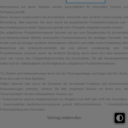
Informationen auf dieser Website werden ausschließlich für informative Zwecke zur
Verfügung gestellt.
Diese ersetzen insbesondere bei Arzneimitteln keinesfalls eine ärztliche Untersuchung und
Behandlung. Bitte beachten Sie, dass durch die dargebotenen Produktinformationen und -
beschreibungstexte weder Diagnosen gestellt noch Therapien eingeleitet werden können.
Die aufgeführten Produktinformationen beruhen auf den vom Bundesinstitut für Arzneimittel
und Medizinprodukte (BfArM) anerkannten Fachinformationen der jeweiligen Hersteller. Die
Inhalte sind auf wichtige sachliche Informationen reduziert und stellen keine Empfehlung oder
Bewerbung des Artikels/Arzneimittels dar und können unvollständig sein. Die
Produkthinweise ersetzen weder die fachliche Beratung durch einen Arzt oder Apotheker
noch das Lesen des Original-Beipackzettels bei Arzneimitteln. Die ipill Versandapotheke
haftet nicht für Vollständigkeit und Richtigkeit der aufgeführten Produktinformationen.
*Zu Risiken und Nebenwirkungen lesen Sie die Packungsbeilage und fragen Sie Ihre Ärztin,
Ihren Arzt oder in Ihrer Apotheke.
Sollten während oder durch die Einnahme der Arzneimittel Probleme und unerwünschte
Nebenwirkungen auftreten, nehmen Sie bitte umgehend Kontakt mit Ihrem Arzt, bei
Tierarzneimitteln mit dem behandelnden Tierarzt, auf.
¹ Preisersparnis unseres Angebotspreises im Vergleich zum AVP oder UVP des Herstellers.
² Unverbindlicher Apothekenverkaufspreis gemäß ABDA-Artikelstamm. ³ Unverbindliche
Preisempfehlung des Herstellers.
Vertrag widerrufen