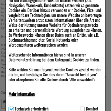
Für die ordnungsgemäße Funktion unserer Website (z.B.
Navigation, Warenkorb, Kundenkonto) setzen wir so genannte
Mein Kundenkonto
Stellenangebote
Mein Merkzettel
Presseportal
Cookies ein. Darüber hinaus verwenden wir Cookies, Pixel und
Neuregistrierung
Affiliate-Programm
vergleichbare Technologien, um unsere Website an bevorzugte
SEPA-Empfängerüberprüfung
Download-Archiv
Verhaltensweisen anzupassen, Informationen über die Art und
Kontakt
Bonus-Programm
Weise der Nutzung unserer Website für Optimierungszwecke
Fragen & Antworten
Freundschaftswerbung
Direktbestellung
Gutscheine & Aktionen
zu erhalten und personalisierte Werbung ausspielen zu können.
Zu Werbezwecke können diese Daten auch an Dritte, wie z.B.
Newsletter anmelden & Vorteile
Rechtliches
sichern
Suchmaschinenanbieter, Social Networks oder
Werbeagenturen weitergegeben werden.
Impressum
AGB
Datenschutz
Weitergehende Informationen hierzu sind In unserer
Widerrufsbelehrung
Absenden
Datenschutzerklärung
bei dem Unterpunkt
Cookies
zu finden.
Barrierefreiheitserklärung
Ich möchte zukünftig über Trends,
Versand
Bitte wählen Sie nachfolgend, welche Cookies gesetzt werden
Schnäppchen, Gutscheine, Aktionen und
Zahlung
Angebote der ipill Versandapotheke per E-
Rücknahmebedingungen
dürfen, und bestätigen Sie dies durch "Auswahl bestätigen"
Käuferschutz
Mail informiert werden. Diese Einwilligung
oder akzeptieren Sie alle Cookies durch "Alle auswählen":
kann jederzeit widerrufen werden.
Sichere Zahlung
Versandarten
Folgen Sie uns
Mehr Information
Technisch Notwendig:
Hierbei handelt es sich um Cookies, die
Technisch erforderlich
Komfort
für die Grundfunktionen unserer Website notwendig sind (z.B.