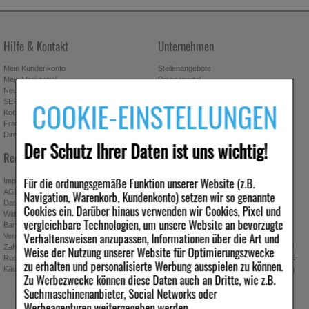
Hilfe & Kontakt
Unternehmen
Mein Kundenkonto
Stellenangebote
Mein Merkzettel
Presseportal
Neuregistrierung
Affiliate-Programm
COOKIE-EINSTELLUNGEN
SEPA-Empfängerüberprüfung
Download-Archiv
Kontakt
Bonus-Programm
Fragen & Antworten
Freundschaftswerbung
Direktbestellung
Gutscheine & Aktionen
Der Schutz Ihrer Daten ist uns wichtig!
Newsletter anmelden & Vorteile
Rechtliches
sichern
Für die ordnungsgemäße Funktion unserer Website (z.B.
Impressum
AGB
Navigation, Warenkorb, Kundenkonto) setzen wir so genannte
Datenschutz
Cookies ein. Darüber hinaus verwenden wir Cookies, Pixel und
Widerrufsbelehrung
Absenden
vergleichbare Technologien, um unsere Website an bevorzugte
Barrierefreiheitserklärung
Verhaltensweisen anzupassen, Informationen über die Art und
Ich möchte zukünftig über Trends,
Versand
Schnäppchen, Gutscheine, Aktionen und
Zahlung
Weise der Nutzung unserer Website für Optimierungszwecke
Angebote der ipill Versandapotheke per E-
Rücknahmebedingungen
zu erhalten und personalisierte Werbung ausspielen zu können.
Käuferschutz
Mail informiert werden. Diese Einwilligung
Zu Werbezwecke können diese Daten auch an Dritte, wie z.B.
kann jederzeit widerrufen werden.
Suchmaschinenanbieter, Social Networks oder
Werbeagenturen weitergegeben werden.