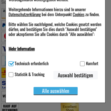
Sichere Zahlung
Versandarten
Folgen Sie uns
Weitergehende Informationen hierzu sind In unserer
Datenschutzerklärung
bei dem Unterpunkt
Cookies
zu finden.
Bitte wählen Sie nachfolgend, welche Cookies gesetzt werden
dürfen, und bestätigen Sie dies durch "Auswahl bestätigen"
Qualität & Sicherheit
oder akzeptieren Sie alle Cookies durch "Alle auswählen":
Mehr Information
Technisch Notwendig:
Hierbei handelt es sich um Cookies, die
Technisch erforderlich
Komfort
für die Grundfunktionen unserer Website notwendig sind (z.B.
Navigation, Warenkorb, Kundenkonto), weshalb auf diese nicht
verzichtet werden kann.
Statistik & Tracking
Auswahl bestätigen
Komfort:
Diese Cookies werden genutzt um das
Einkaufserlebnis noch ansprechender zu gestalten,
Alle auswählen
beispielsweise für die Wiedererkennung des Besuchers oder
unsere Seite an bevorzugte Verhaltensweisen (z.B.
Spracheinstellung) anzupassen. Komfort-Cookies ermöglichen
es uns auch auf Ihre Bedürfnisse zugeschrittene Inhalte