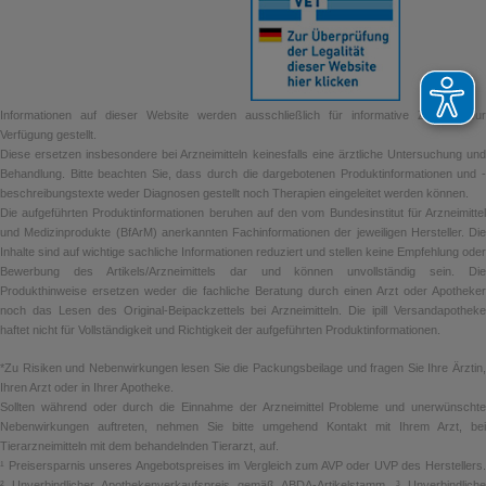
Informationen auf dieser Website werden ausschließlich für informative Zwecke zur
Verfügung gestellt.
Diese ersetzen insbesondere bei Arzneimitteln keinesfalls eine ärztliche Untersuchung und
Behandlung. Bitte beachten Sie, dass durch die dargebotenen Produktinformationen und -
beschreibungstexte weder Diagnosen gestellt noch Therapien eingeleitet werden können.
Die aufgeführten Produktinformationen beruhen auf den vom Bundesinstitut für Arzneimittel
und Medizinprodukte (BfArM) anerkannten Fachinformationen der jeweiligen Hersteller. Die
Inhalte sind auf wichtige sachliche Informationen reduziert und stellen keine Empfehlung oder
Bewerbung des Artikels/Arzneimittels dar und können unvollständig sein. Die
Produkthinweise ersetzen weder die fachliche Beratung durch einen Arzt oder Apotheker
noch das Lesen des Original-Beipackzettels bei Arzneimitteln. Die ipill Versandapotheke
haftet nicht für Vollständigkeit und Richtigkeit der aufgeführten Produktinformationen.
*Zu Risiken und Nebenwirkungen lesen Sie die Packungsbeilage und fragen Sie Ihre Ärztin,
Ihren Arzt oder in Ihrer Apotheke.
Sollten während oder durch die Einnahme der Arzneimittel Probleme und unerwünschte
Nebenwirkungen auftreten, nehmen Sie bitte umgehend Kontakt mit Ihrem Arzt, bei
Tierarzneimitteln mit dem behandelnden Tierarzt, auf.
¹ Preisersparnis unseres Angebotspreises im Vergleich zum AVP oder UVP des Herstellers.
² Unverbindlicher Apothekenverkaufspreis gemäß ABDA-Artikelstamm. ³ Unverbindliche