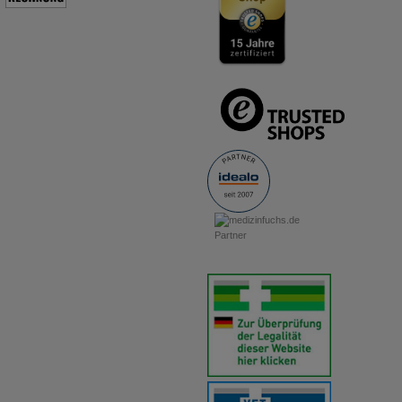
anzuzeigen und unser Partnerprogramm zu betreiben.
Statistik & Tracking:
Hierüber lassen sich Informationen über
die Art und Weise der Nutzung unserer Website sammeln, mit
deren Hilfe wir unsere Website weiter für Sie optimieren
können, den Inhalt auf unserer Website aber auch die Werbung
auf Drittseiten möglichst relevant für Sie zu gestalten. Bitte
beachten Sie, dass Daten hierfür teilweise an Dritte wie z.B.
Google oder soziale Medien übertragen werden.