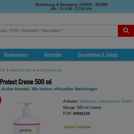
Bestellung & Beratung: 034953 - 811980
Mo. - Fr. 8:00 - 17:00 Uhr
Markenshops
Hersteller
Desinfektion & Schutz
ITE
HERSTELLER
GALDERMA LAB.
 Protect Creme
500 ml
 Außer Handel. Wir liefern offiziellen Nachfolger
REN
Anbieter:
Galderma Laboratorium GmbH
Menge:
500
ml
Creme
PZN:
00565239
sofort lieferbar