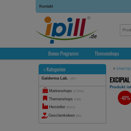
Kontakt
Bonus-Programm
Themenshops
<
Kategorien
STARTSE
EXCIPIAL
Galderma Lab.
(47)
Produkt ist
Markenshops
(17354)
-40%
SIE SPA
Themenshops
(748)
Hersteller
(6322)
Geschenkideen
(92)