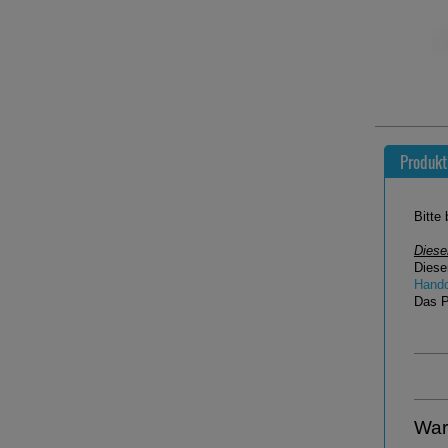
Produkt
Bitte
Dieser
Diese
Hand
Das P
War