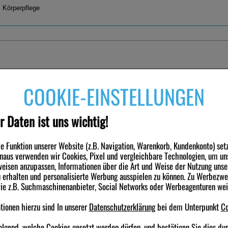
, Körperpflege
nden haben ebenfalls folgende Produkte gekauft
COOKIE-EINSTELLUNGEN
-42%
-34%
r Daten ist uns wichtig!
 Funktion unserer Website (z.B. Navigation, Warenkorb, Kundenkonto) set
inaus verwenden wir Cookies, Pixel und vergleichbare Technologien, um un
eisen anzupassen, Informationen über die Art und Weise der Nutzung unse
erhalten und personalisierte Werbung ausspielen zu können. Zu Werbezw
Repair Sensitive Creme
CETAPHIL Pro Itch Control
CETAPHIL Pro It
wie z.B. Suchmaschinenanbieter, Social Networks oder Werbeagenturen we
Protect Handcreme 50 ml (bevor
Handreinigung (
EXCIPIAL Protect Creme
Clean Flüssig-S
ionen hierzu sind In unserer
Datenschutzerklärung
bei dem Unterpunkt
Co
Produkt ist Außer Handel. Wir
Produkt ist Auß
e
PZN:00565222)
liefern offiziellen Nachfolger
liefern offiziell
olgend, welche Cookies gesetzt werden dürfen, und bestätigen Sie dies du
50
ml
Creme
500
ml
Flüssigsei