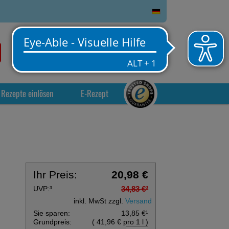
0
Service
Anmelden
Warenkorb
Rezepte einlösen
E-Rezept
Ihr Preis:
20,98 €
UVP:
³
34,83 €
³
inkl. MwSt zzgl.
Versand
Sie sparen:
13,85 €
¹
Grundpreis:
(
41,96 €
pro 1 l
)