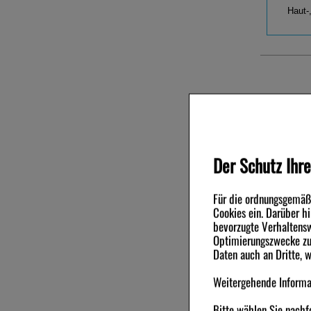
Haut-
Andere Ku
-37%
Der Schutz Ihre
Für die ordnungsgemäße
Cookies ein. Darüber h
bevorzugte Verhaltensw
Optimierungszwecke zu 
EXCIPIAL 
Daten auch an Dritte, 
Weitergehende Informat
50
ml
Crem
Bitte wählen Sie nachf