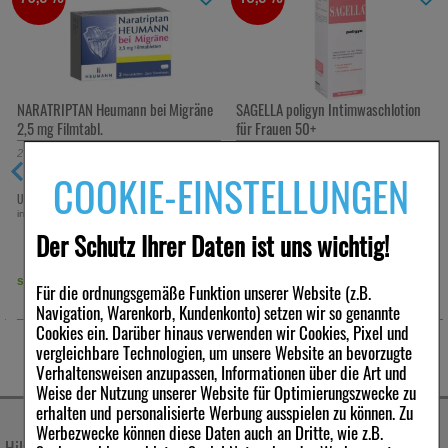
NARATRIPTAN Heumann bei Migräne
SAGELLA poligyn Intimwaschlotion
2,5 mg Filmtabl.
für Frauen 50+
2
St
Filmtabletten
500
ml
Lotion
COOKIE-EINSTELLUNGEN
€
1,89 €
19,50 €
UVP:
7,97 €
UVP:
23,99 €
³
³
inkl. MwSt zzgl.
Versand
inkl. MwSt zzgl.
Versand
Der Schutz Ihrer Daten ist uns wichtig!
39,00 €
pro 1 l
sofort lieferbar
sofort lieferbar
Für die ordnungsgemäße Funktion unserer Website (z.B.
Navigation, Warenkorb, Kundenkonto) setzen wir so genannte
Cookies ein. Darüber hinaus verwenden wir Cookies, Pixel und
vergleichbare Technologien, um unsere Website an bevorzugte
Verhaltensweisen anzupassen, Informationen über die Art und
Weise der Nutzung unserer Website für Optimierungszwecke zu
erhalten und personalisierte Werbung ausspielen zu können. Zu
Werbezwecke können diese Daten auch an Dritte, wie z.B.
Hilfe & Kontakt
Unternehmen