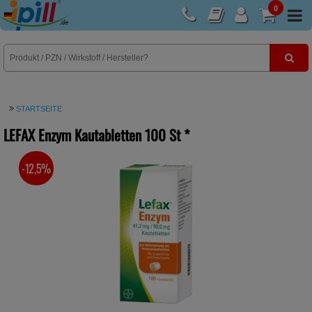
0
E-Rezept
STARTSEITE
LEFAX Enzym Kautabletten
100 St
*
-12,5%
SIE SPAREN