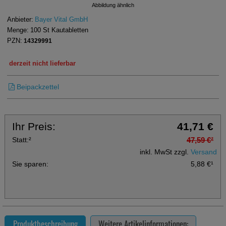
Abbildung ähnlich
Anbieter:
Bayer Vital GmbH
Menge:
100
St
Kautabletten
PZN:
14329991
derzeit nicht lieferbar
Beipackzettel
Ihr Preis:
41,71 €
Statt:
²
47,59 €
²
inkl. MwSt zzgl.
Versand
Sie sparen:
5,88 €
¹
Produktbeschreibung
Weitere Artikelinformationen: