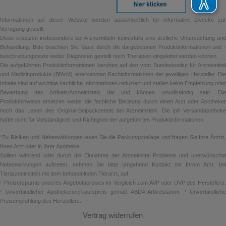
Informationen auf dieser Website werden ausschließlich für informative Zwecke zur
Verfügung gestellt.
Diese ersetzen insbesondere bei Arzneimitteln keinesfalls eine ärztliche Untersuchung und
Behandlung. Bitte beachten Sie, dass durch die dargebotenen Produktinformationen und -
beschreibungstexte weder Diagnosen gestellt noch Therapien eingeleitet werden können.
Die aufgeführten Produktinformationen beruhen auf den vom Bundesinstitut für Arzneimittel
und Medizinprodukte (BfArM) anerkannten Fachinformationen der jeweiligen Hersteller. Die
Inhalte sind auf wichtige sachliche Informationen reduziert und stellen keine Empfehlung oder
Bewerbung des Artikels/Arzneimittels dar und können unvollständig sein. Die
Produkthinweise ersetzen weder die fachliche Beratung durch einen Arzt oder Apotheker
noch das Lesen des Original-Beipackzettels bei Arzneimitteln. Die ipill Versandapotheke
haftet nicht für Vollständigkeit und Richtigkeit der aufgeführten Produktinformationen.
*Zu Risiken und Nebenwirkungen lesen Sie die Packungsbeilage und fragen Sie Ihre Ärztin,
Ihren Arzt oder in Ihrer Apotheke.
Sollten während oder durch die Einnahme der Arzneimittel Probleme und unerwünschte
Nebenwirkungen auftreten, nehmen Sie bitte umgehend Kontakt mit Ihrem Arzt, bei
Tierarzneimitteln mit dem behandelnden Tierarzt, auf.
¹ Preisersparnis unseres Angebotspreises im Vergleich zum AVP oder UVP des Herstellers.
² Unverbindlicher Apothekenverkaufspreis gemäß ABDA-Artikelstamm. ³ Unverbindliche
Preisempfehlung des Herstellers.
Vertrag widerrufen