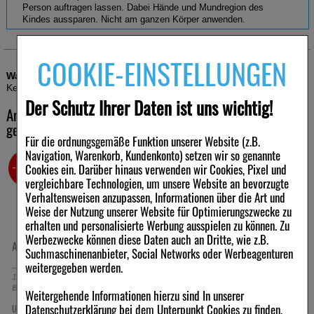
Person auftragen lassen. Dabei Hände und Mundregion des
Kindes aussparen. Nicht am ganzen Körper anwenden.
COOKIE-EINSTELLUNGEN
Warengruppe
Warnhinweis:
Biozide sicher verwenden. Vor Gebrauch stets
Kennzeichnung und Produktinformation lesen.
Repellents
Der Schutz Ihrer Daten ist uns wichtig!
Andere Kunden haben ebenfalls folgende Produkte
gekauft
Für die ordnungsgemäße Funktion unserer Website (z.B.
Navigation, Warenkorb, Kundenkonto) setzen wir so genannte
-63%
-44%
Cookies ein. Darüber hinaus verwenden wir Cookies, Pixel und
vergleichbare Technologien, um unsere Website an bevorzugte
Verhaltensweisen anzupassen, Informationen über die Art und
Weise der Nutzung unserer Website für Optimierungszwecke zu
erhalten und personalisierte Werbung ausspielen zu können. Zu
Werbezwecke können diese Daten auch an Dritte, wie z.B.
PARACETAMOL 500-1A Pharma
FENISTIL Gel
Suchmaschinenanbieter, Social Networks oder Werbeagenturen
Tabletten
weitergegeben werden.
20
St
Tabletten
50
g
Gel
Weitergehende Informationen hierzu sind In unserer
€
0,94 €
8,98 €
Datenschutzerklärung
bei dem Unterpunkt
Cookies
zu finden.
UVP:
2,53 €
Statt:
16,08 €
³
²