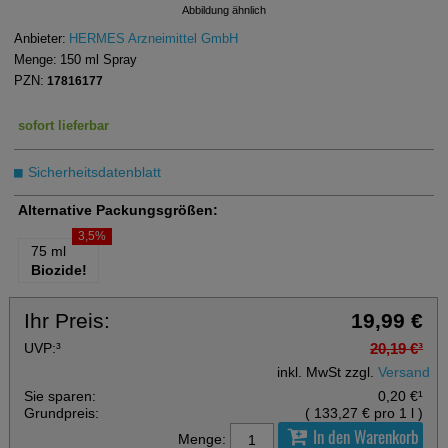
Abbildung ähnlich
Anbieter:
HERMES Arzneimittel GmbH
Menge:
150
ml
Spray
PZN:
17816177
sofort lieferbar
Sicherheitsdatenblatt
Alternative Packungsgrößen:
3,5%
75 ml
Biozide!
Ihr Preis:
19,99 €
UVP:
³
20,19 €
³
inkl. MwSt zzgl.
Versand
Sie sparen:
0,20 €
¹
Grundpreis:
(
133,27 €
pro 1 l
)
In den Warenkorb
Menge: