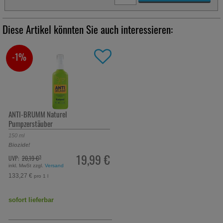
Diese Artikel könnten Sie auch interessieren:
-1%
ANTI-BRUMM Naturel
Pumpzerstäuber
150
ml
Biozide!
19,99 €
UVP:
20,19 €
³
inkl. MwSt zzgl.
Versand
133,27 €
pro 1 l
sofort lieferbar