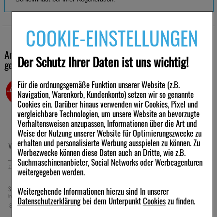
Anwendung
COOKIE-EINSTELLUNGEN
Bepanthen Wund- und Heilsalbe wird ein- bis mehrmals täglich in
ausreichender Menge auf die betroffenen Hautstellen aufgetragen.
Andere Kunden haben ebenfalls folgende Produkte
Der Schutz Ihrer Daten ist uns wichtig!
Eine ausreichende Menge auf die betroffene Hautstelle
gekauft
auftragen.
Je nach Bedarf ein- bis mehrmals täglich anwenden.
Für die ordnungsgemäße Funktion unserer Website (z.B.
Die Anwendung kann über den Tag verteilt erfolgen.
-44,5%
-63,5%
Navigation, Warenkorb, Kundenkonto) setzen wir so genannte
Die Behandlungsdauer richtet sich nach Art und Verlauf der
Cookies ein. Darüber hinaus verwenden wir Cookies, Pixel und
Beschwerden.
Bei Unsicherheit über die Anwendungsdauer ärztlichen oder
vergleichbare Technologien, um unsere Website an bevorzugte
pharmazeutischen Rat einholen.
Verhaltensweisen anzupassen, Informationen über die Art und
Infos
Weise der Nutzung unserer Website für Optimierungszwecke zu
erhalten und personalisierte Werbung ausspielen zu können. Zu
VOLTAREN Schmerzgel
ACICLOVIR-ratiopharm
Wirkstoff: Dexpanthenol
Werbezwecke können diese Daten auch an Dritte, wie z.B.
Lippenherpescreme
Zur Unterstützung der natürlichen Wundheilung
Suchmaschinenanbieter, Social Networks oder Werbeagenturen
120
g
Gel
2
g
Creme
Bei oberflächlichen leichten Hautschädigungen
weitergegeben werden.
Bei oberflächlichen leichten Schleimhautschädigungen
Unterstützt die Regeneration geschädigter Haut
10,79 €
1,98 €
Statt:
19,49 €
UVP:
5,41 €
²
³
Weitergehende Informationen hierzu sind In unserer
Zur Anwendung bei kleinen oberflächlichen Wunden
inkl. MwSt zzgl.
Versand
inkl. MwSt zzgl.
Versand
Datenschutzerklärung
bei dem Unterpunkt
Cookies
zu finden.
Für alle Altersgruppen geeignet
89,92 €
990,00 €
pro 1 kg
pro 1 kg
Ein- bis mehrmals täglich anwendbar