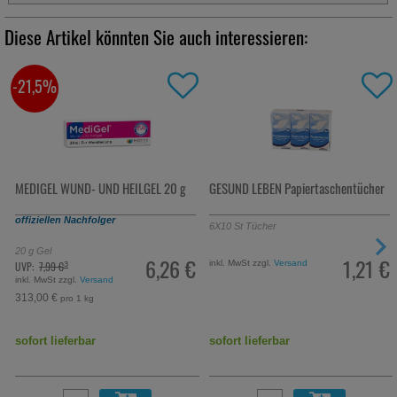
Diese Artikel könnten Sie auch interessieren:
-21,5%
MEDIGEL WUND- UND HEILGEL 20 g
GESUND LEBEN Papiertaschentücher
Produkt ist Außer Handel. Wir liefern
offiziellen Nachfolger
6X10
St
Tücher
20
g
Gel
6,26 €
1,21 €
inkl. MwSt zzgl.
Versand
UVP:
7,99 €
³
inkl. MwSt zzgl.
Versand
313,00 €
pro 1 kg
sofort lieferbar
sofort lieferbar