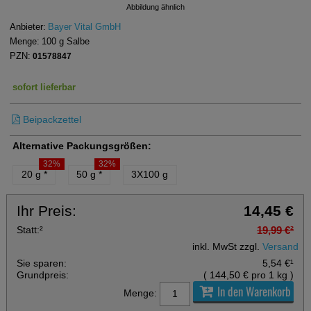
Abbildung ähnlich
Anbieter:
Bayer Vital GmbH
Menge:
100
g
Salbe
PZN:
01578847
sofort lieferbar
Beipackzettel
Alternative Packungsgrößen:
32%
32%
20 g
*
50 g
*
3X100 g
Ihr Preis:
14,45 €
Statt:
²
19,99 €
²
inkl. MwSt zzgl.
Versand
Sie sparen:
5,54 €
¹
Grundpreis:
(
144,50 €
pro 1 kg
)
In den Warenkorb
Menge: