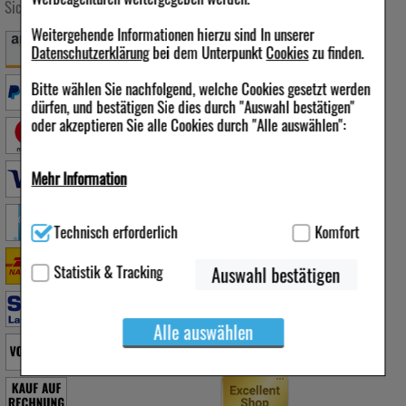
Sichere Zahlung
Versandarten
Folgen Sie uns
Weitergehende Informationen hierzu sind In unserer
Datenschutzerklärung
bei dem Unterpunkt
Cookies
zu finden.
Bitte wählen Sie nachfolgend, welche Cookies gesetzt werden
dürfen, und bestätigen Sie dies durch "Auswahl bestätigen"
Qualität & Sicherheit
oder akzeptieren Sie alle Cookies durch "Alle auswählen":
Mehr Information
Technisch Notwendig:
Hierbei handelt es sich um Cookies, die
Technisch erforderlich
Komfort
für die Grundfunktionen unserer Website notwendig sind (z.B.
Navigation, Warenkorb, Kundenkonto), weshalb auf diese nicht
verzichtet werden kann.
Statistik & Tracking
Auswahl bestätigen
Komfort:
Diese Cookies werden genutzt um das
Einkaufserlebnis noch ansprechender zu gestalten,
Alle auswählen
beispielsweise für die Wiedererkennung des Besuchers oder
unsere Seite an bevorzugte Verhaltensweisen (z.B.
Spracheinstellung) anzupassen. Komfort-Cookies ermöglichen
es uns auch auf Ihre Bedürfnisse zugeschrittene Inhalte