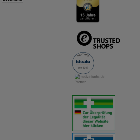
anzuzeigen und unser Partnerprogramm zu betreiben.
Statistik & Tracking:
Hierüber lassen sich Informationen über
die Art und Weise der Nutzung unserer Website sammeln, mit
deren Hilfe wir unsere Website weiter für Sie optimieren
können, den Inhalt auf unserer Website aber auch die Werbung
auf Drittseiten möglichst relevant für Sie zu gestalten. Bitte
beachten Sie, dass Daten hierfür teilweise an Dritte wie z.B.
Google oder soziale Medien übertragen werden.