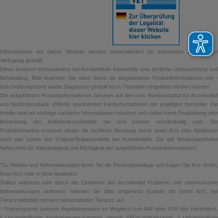
Informationen auf dieser Website werden ausschließlich für informative Zwecke zur
Verfügung gestellt.
Diese ersetzen insbesondere bei Arzneimitteln keinesfalls eine ärztliche Untersuchung und
Behandlung. Bitte beachten Sie, dass durch die dargebotenen Produktinformationen und -
beschreibungstexte weder Diagnosen gestellt noch Therapien eingeleitet werden können.
Die aufgeführten Produktinformationen beruhen auf den vom Bundesinstitut für Arzneimittel
und Medizinprodukte (BfArM) anerkannten Fachinformationen der jeweiligen Hersteller. Die
Inhalte sind auf wichtige sachliche Informationen reduziert und stellen keine Empfehlung oder
Bewerbung des Artikels/Arzneimittels dar und können unvollständig sein. Die
Produkthinweise ersetzen weder die fachliche Beratung durch einen Arzt oder Apotheker
noch das Lesen des Original-Beipackzettels bei Arzneimitteln. Die ipill Versandapotheke
haftet nicht für Vollständigkeit und Richtigkeit der aufgeführten Produktinformationen.
*Zu Risiken und Nebenwirkungen lesen Sie die Packungsbeilage und fragen Sie Ihre Ärztin,
Ihren Arzt oder in Ihrer Apotheke.
Sollten während oder durch die Einnahme der Arzneimittel Probleme und unerwünschte
Nebenwirkungen auftreten, nehmen Sie bitte umgehend Kontakt mit Ihrem Arzt, bei
Tierarzneimitteln mit dem behandelnden Tierarzt, auf.
¹ Preisersparnis unseres Angebotspreises im Vergleich zum AVP oder UVP des Herstellers.
² Unverbindlicher Apothekenverkaufspreis gemäß ABDA-Artikelstamm. ³ Unverbindliche