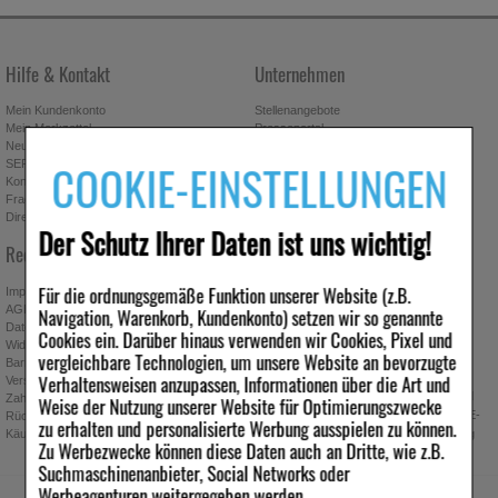
Hilfe & Kontakt
Unternehmen
Mein Kundenkonto
Stellenangebote
Mein Merkzettel
Presseportal
Neuregistrierung
Affiliate-Programm
COOKIE-EINSTELLUNGEN
SEPA-Empfängerüberprüfung
Download-Archiv
Kontakt
Bonus-Programm
Fragen & Antworten
Freundschaftswerbung
Direktbestellung
Gutscheine & Aktionen
Der Schutz Ihrer Daten ist uns wichtig!
Newsletter anmelden & Vorteile
Rechtliches
sichern
Für die ordnungsgemäße Funktion unserer Website (z.B.
Impressum
AGB
Navigation, Warenkorb, Kundenkonto) setzen wir so genannte
Datenschutz
Cookies ein. Darüber hinaus verwenden wir Cookies, Pixel und
Widerrufsbelehrung
Absenden
vergleichbare Technologien, um unsere Website an bevorzugte
Barrierefreiheitserklärung
Verhaltensweisen anzupassen, Informationen über die Art und
Ich möchte zukünftig über Trends,
Versand
Schnäppchen, Gutscheine, Aktionen und
Zahlung
Weise der Nutzung unserer Website für Optimierungszwecke
Angebote der ipill Versandapotheke per E-
Rücknahmebedingungen
zu erhalten und personalisierte Werbung ausspielen zu können.
Käuferschutz
Mail informiert werden. Diese Einwilligung
Zu Werbezwecke können diese Daten auch an Dritte, wie z.B.
kann jederzeit widerrufen werden.
Suchmaschinenanbieter, Social Networks oder
Werbeagenturen weitergegeben werden.