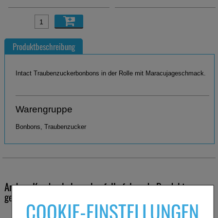
Produktbeschreibung
Intact Traubenzuckerbonbons in der Rolle mit Maracujageschmack.
Warengruppe
Bonbons, Traubenzucker
Andere Kunden haben ebenfalls folgende Produkte
gekauft
COOKIE-EINSTELLUNGEN