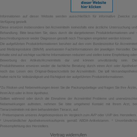
Informationen auf dieser Website werden ausschließlich für informative Zwecke zur
Verfügung gestellt.
Diese ersetzen insbesondere bei Arzneimitteln keinesfalls eine ärztliche Untersuchung und
Behandlung. Bitte beachten Sie, dass durch die dargebotenen Produktinformationen und -
beschreibungstexte weder Diagnosen gestellt noch Therapien eingeleitet werden können.
Die aufgeführten Produktinformationen beruhen auf den vom Bundesinstitut für Arzneimittel
und Medizinprodukte (BfArM) anerkannten Fachinformationen der jeweiligen Hersteller. Die
Inhalte sind auf wichtige sachliche Informationen reduziert und stellen keine Empfehlung oder
Bewerbung des Artikels/Arzneimittels dar und können unvollständig sein. Die
Produkthinweise ersetzen weder die fachliche Beratung durch einen Arzt oder Apotheker
noch das Lesen des Original-Beipackzettels bei Arzneimitteln. Die ipill Versandapotheke
haftet nicht für Vollständigkeit und Richtigkeit der aufgeführten Produktinformationen.
*Zu Risiken und Nebenwirkungen lesen Sie die Packungsbeilage und fragen Sie Ihre Ärztin,
Ihren Arzt oder in Ihrer Apotheke.
Sollten während oder durch die Einnahme der Arzneimittel Probleme und unerwünschte
Nebenwirkungen auftreten, nehmen Sie bitte umgehend Kontakt mit Ihrem Arzt, bei
Tierarzneimitteln mit dem behandelnden Tierarzt, auf.
¹ Preisersparnis unseres Angebotspreises im Vergleich zum AVP oder UVP des Herstellers.
² Unverbindlicher Apothekenverkaufspreis gemäß ABDA-Artikelstamm. ³ Unverbindliche
Preisempfehlung des Herstellers.
Vertrag widerrufen