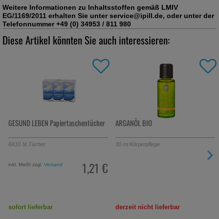
Weitere Informationen zu Inhaltsstoffen gemäß LMIV
EG/1169/2011 erhalten Sie unter service@ipill.de, oder unter der
Telefonnummer +49 (0) 34953 / 811 980
Diese Artikel könnten Sie auch interessieren:
GESUND LEBEN Papiertaschentücher
ARGANÖL BIO
6X10
St
Tücher
30
ml
Körperpflege
1,21 €
inkl. MwSt zzgl.
Versand
sofort lieferbar
derzeit nicht lieferbar