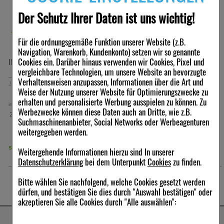
Der Schutz Ihrer Daten ist uns wichtig!
Für die ordnungsgemäße Funktion unserer Website (z.B.
Navigation, Warenkorb, Kundenkonto) setzen wir so genannte
Cookies ein. Darüber hinaus verwenden wir Cookies, Pixel und
INTACT Traubenzucker Rolle Mango
INTACT Traubenzucker Rolle Banane
vergleichbare Technologien, um unsere Website an bevorzugte
Verhaltensweisen anzupassen, Informationen über die Art und
1
St
Tabletten
/ 40 g
1
St
Tabletten
/ 40 g
Weise der Nutzung unserer Website für Optimierungszwecke zu
erhalten und personalisierte Werbung ausspielen zu können. Zu
1,03 €
0,65 €
inkl. MwSt zzgl.
Versand
inkl. MwSt zzgl.
Versand
Werbezwecke können diese Daten auch an Dritte, wie z.B.
25,75 €
16,25 €
pro 1 kg
pro 1 kg
Suchmaschinenanbieter, Social Networks oder Werbeagenturen
weitergegeben werden.
sofort lieferbar
sofort lieferbar
Weitergehende Informationen hierzu sind In unserer
Datenschutzerklärung
bei dem Unterpunkt
Cookies
zu finden.
Bitte wählen Sie nachfolgend, welche Cookies gesetzt werden
dürfen, und bestätigen Sie dies durch "Auswahl bestätigen" oder
akzeptieren Sie alle Cookies durch "Alle auswählen":