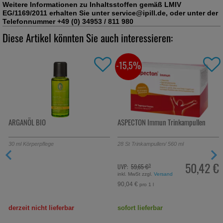
Weitere Informationen zu Inhaltsstoffen gemäß LMIV
EG/1169/2011 erhalten Sie unter service@ipill.de, oder unter der
Telefonnummer +49 (0) 34953 / 811 980
Diese Artikel könnten Sie auch interessieren:
-15,5%
ARGANÖL BIO
ASPECTON Immun Trinkampullen
30
ml
Körperpflege
28
St
Trinkampullen
/ 560 ml
€
50,42 €
UVP:
59,65 €
³
inkl. MwSt zzgl.
Versand
90,04 €
pro 1 l
derzeit nicht lieferbar
sofort lieferbar