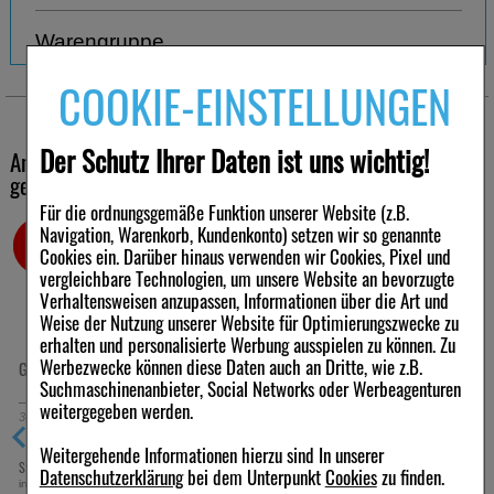
Warengruppe
COOKIE-EINSTELLUNGEN
Haustees
Der Schutz Ihrer Daten ist uns wichtig!
Andere Kunden haben ebenfalls folgende Produkte
gekauft
Für die ordnungsgemäße Funktion unserer Website (z.B.
Navigation, Warenkorb, Kundenkonto) setzen wir so genannte
-4%
-5%
Cookies ein. Darüber hinaus verwenden wir Cookies, Pixel und
vergleichbare Technologien, um unsere Website an bevorzugte
Verhaltensweisen anzupassen, Informationen über die Art und
Weise der Nutzung unserer Website für Optimierungszwecke zu
erhalten und personalisierte Werbung ausspielen zu können. Zu
Werbezwecke können diese Daten auch an Dritte, wie z.B.
GINKGO BILOBA HEVERT Tabletten
HALITA Mundspülung
Suchmaschinenanbieter, Social Networks oder Werbeagenturen
weitergegeben werden.
300
St
Tabletten
500
ml
Mundwasser
Weitergehende Informationen hierzu sind In unserer
€
47,94 €
13,57 €
Statt:
49,99 €
UVP:
14,32 €
²
³
Datenschutzerklärung
bei dem Unterpunkt
Cookies
zu finden.
inkl. MwSt zzgl.
Versand
inkl. MwSt zzgl.
Versand