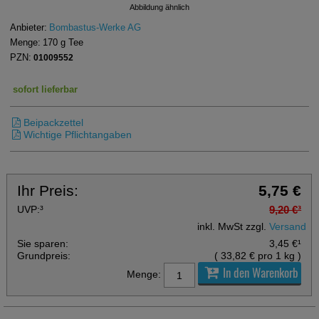
Abbildung ähnlich
Anbieter:
Bombastus-Werke AG
Menge:
170
g
Tee
PZN:
01009552
sofort lieferbar
Beipackzettel
Wichtige Pflichtangaben
Ihr Preis:
5,75 €
UVP:
³
9,20 €
³
inkl. MwSt zzgl.
Versand
Sie sparen:
3,45 €
¹
Grundpreis:
(
33,82 €
pro 1 kg
)
In den Warenkorb
Menge: