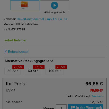
Abbildung ähnlich
Anbieter:
Hevert-Arzneimittel GmbH & Co. KG
Menge:
300
St
Tabletten
PZN:
03477398
sofort lieferbar
Beipackzettel
Alternative Packungsgrößen:
28,5%
27,5%
26,5%
30 St
*
60 St
*
100 St
*
Ihr Preis:
66,85 €
UVP:
³
79,00 €
³
inkl. MwSt zzgl.
Versand
Sie sparen:
12,15 €
¹
In den Warenkorb
Menge: