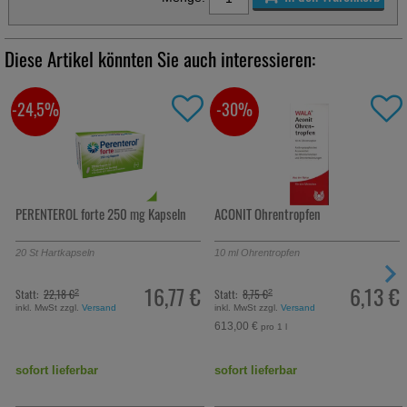
Diese Artikel könnten Sie auch interessieren:
-30%
-27,5%
ROL forte 250 mg Kapseln
ACONIT Ohrentropfen
BACHBLÜTE
tkapseln
10
ml
Ohrentropfen
30
ml
Crem
16,77 €
6,13 €
18 €
Statt:
8,75 €
UVP:
13,95 
²
²
 zzgl.
Versand
inkl. MwSt zzgl.
Versand
inkl. MwSt z
613,00 €
337,67 €
pro 1 l
pr
ieferbar
sofort lieferbar
sofort lie