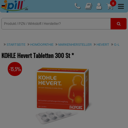
0
E-Rezept
STARTSEITE
HOMÖOPATHIE
MARKENHERSTELLER
HEVERT
G-L
KOHLE Hevert Tabletten
300 St
*
-15,5%
SIE SPAREN