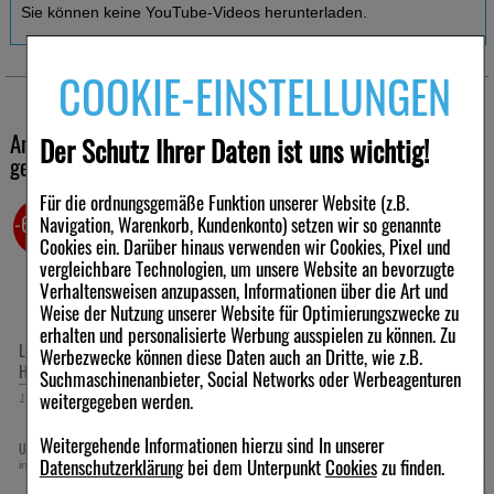
Sie können keine YouTube-Videos herunterladen.
COOKIE-EINSTELLUNGEN
Andere Kunden haben ebenfalls folgende Produkte
Der Schutz Ihrer Daten ist uns wichtig!
gekauft
Für die ordnungsgemäße Funktion unserer Website (z.B.
-64,5%
-57%
Navigation, Warenkorb, Kundenkonto) setzen wir so genannte
Cookies ein. Darüber hinaus verwenden wir Cookies, Pixel und
vergleichbare Technologien, um unsere Website an bevorzugte
Verhaltensweisen anzupassen, Informationen über die Art und
Weise der Nutzung unserer Website für Optimierungszwecke zu
erhalten und personalisierte Werbung ausspielen zu können. Zu
LOPERAMID akut-1A Pharma
Loperamid AL akut bei akutem
Werbezwecke können diese Daten auch an Dritte, wie z.B.
Hartkapseln
Durchfall
Suchmaschinenanbieter, Social Networks oder Werbeagenturen
weitergegeben werden.
10
St
Hartkapseln
10
St
Hartkapseln
Weitergehende Informationen hierzu sind In unserer
1,39 €
1,69 €
UVP:
3,93 €
Statt:
3,93 €
³
²
Datenschutzerklärung
bei dem Unterpunkt
Cookies
zu finden.
inkl. MwSt zzgl.
Versand
inkl. MwSt zzgl.
Versand